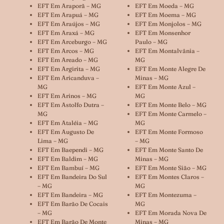
EFT Em Araporã – MG
EFT Em Moeda – MG
EFT Em Arapuá – MG
EFT Em Moema – MG
EFT Em Araújos – MG
EFT Em Monjolos – MG
EFT Em Araxá – MG
EFT Em Monsenhor
EFT Em Arceburgo – MG
Paulo – MG
EFT Em Arcos – MG
EFT Em Montalvânia –
EFT Em Areado – MG
MG
EFT Em Argirita – MG
EFT Em Monte Alegre De
EFT Em Aricanduva –
Minas – MG
MG
EFT Em Monte Azul –
EFT Em Arinos – MG
MG
EFT Em Astolfo Dutra –
EFT Em Monte Belo – MG
MG
EFT Em Monte Carmelo –
EFT Em Ataléia – MG
MG
EFT Em Augusto De
EFT Em Monte Formoso
Lima – MG
– MG
EFT Em Baependi – MG
EFT Em Monte Santo De
EFT Em Baldim – MG
Minas – MG
EFT Em Bambuí – MG
EFT Em Monte Sião – MG
EFT Em Bandeira Do Sul
EFT Em Montes Claros –
– MG
MG
EFT Em Bandeira – MG
EFT Em Montezuma –
EFT Em Barão De Cocais
MG
– MG
EFT Em Morada Nova De
EFT Em Barão De Monte
Minas – MG