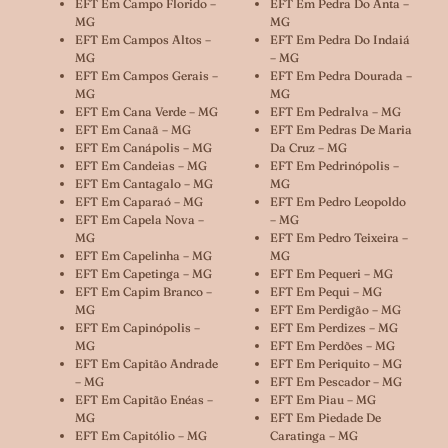
EFT Em Campo Florido –
EFT Em Pedra Do Anta –
MG
MG
EFT Em Campos Altos –
EFT Em Pedra Do Indaiá
MG
– MG
EFT Em Campos Gerais –
EFT Em Pedra Dourada –
MG
MG
EFT Em Cana Verde – MG
EFT Em Pedralva – MG
EFT Em Canaã – MG
EFT Em Pedras De Maria
EFT Em Canápolis – MG
Da Cruz – MG
EFT Em Candeias – MG
EFT Em Pedrinópolis –
EFT Em Cantagalo – MG
MG
EFT Em Caparaó – MG
EFT Em Pedro Leopoldo
EFT Em Capela Nova –
– MG
MG
EFT Em Pedro Teixeira –
EFT Em Capelinha – MG
MG
EFT Em Capetinga – MG
EFT Em Pequeri – MG
EFT Em Capim Branco –
EFT Em Pequi – MG
MG
EFT Em Perdigão – MG
EFT Em Capinópolis –
EFT Em Perdizes – MG
MG
EFT Em Perdões – MG
EFT Em Capitão Andrade
EFT Em Periquito – MG
– MG
EFT Em Pescador – MG
EFT Em Capitão Enéas –
EFT Em Piau – MG
MG
EFT Em Piedade De
EFT Em Capitólio – MG
Caratinga – MG