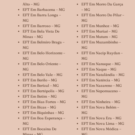
Alto – MG
EFT Em Morro Da Garça
EFT Em Barbacena – MG
– MG
EFT Em Barra Longa –
EFT Em Morro Do Pilar –
MG
MG
EFT Em Barroso – MG
EFT Em Munhoz – MG
EFT Em Bela Vista De
EFT Em Muriaé – MG
Minas – MG
EFT Em Mutum – MG
EFT Em Belmiro Braga –
EFT Em Muzambinho –
MG
MG
EFT Em Belo Horizonte –
EFT Em Nacip Raydan –
MG
MG
EFT Em Belo Oriente –
EFT Em Nanuque – MG
MG
EFT Em Naque – MG
EFT Em Belo Vale – MG
EFT Em Natalândia – MG
EFT Em Berilo – MG
EFT Em Natércia – MG
EFT Em Berizal – MG
EFT Em Nazareno – MG
EFT Em Bertópolis – MG
EFT Em Nepomuceno –
EFT Em Betim – MG
MG
EFT Em Bias Fortes – MG
EFT Em Ninheira – MG
EFT Em Bicas – MG
EFT Em Nova Belém –
EFT Em Biquinhas – MG
MG
EFT Em Boa Esperança –
EFT Em Nova Era – MG
MG
EFT Em Nova Lima – MG
EFT Em Bocaina De
EFT Em Nova Módica –
Minas – MG
MG