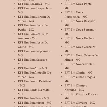
EFT Em Bocaiuva – MG
EFT Em Nova Ponte –
EFT Em Bom Despacho –
MG
MG
EFT Em Nova
EFT Em Bom Jardim De
Porteirinha – MG
Minas – MG
EFT Em Nova Resende –
EFT Em Bom Jesus Da
MG
Penha – MG
EFT Em Nova Serrana –
EFT Em Bom Jesus Do
MG
Amparo – MG
EFT Em Nova União –
EFT Em Bom Jesus Do
MG
Galho – MG
EFT Em Novo Cruzeiro –
EFT Em Bom Repouso –
MG
MG
EFT Em Novo Oriente De
EFT Em Bom Sucesso –
Minas – MG
MG
EFT Em Novorizonte –
EFT Em Bonfim – MG
MG
EFT Em Bonfinópolis De
EFT Em Olaria – MG
Minas – MG
EFT Em Olhos-D’Água –
EFT Em Bonito De Minas
MG
– MG
EFT Em Olímpio
EFT Em Borda Da Mata –
Noronha – MG
MG
EFT Em Oliveira Fortes –
EFT Em Botelhos – MG
MG
EFT Em Botumirim – MG
EFT Em Oliveira – MG
EFT Em Brás Pires – MG
EFT Em Onça De