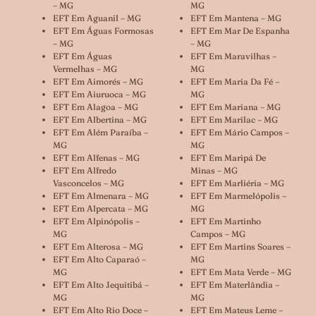
– MG
MG
EFT Em Aguanil – MG
EFT Em Mantena – MG
EFT Em Águas Formosas
EFT Em Mar De Espanha
– MG
– MG
EFT Em Águas
EFT Em Maravilhas –
Vermelhas – MG
MG
EFT Em Aimorés – MG
EFT Em Maria Da Fé –
EFT Em Aiuruoca – MG
MG
EFT Em Alagoa – MG
EFT Em Mariana – MG
EFT Em Albertina – MG
EFT Em Marilac – MG
EFT Em Além Paraíba –
EFT Em Mário Campos –
MG
MG
EFT Em Alfenas – MG
EFT Em Maripá De
EFT Em Alfredo
Minas – MG
Vasconcelos – MG
EFT Em Marliéria – MG
EFT Em Almenara – MG
EFT Em Marmelópolis –
EFT Em Alpercata – MG
MG
EFT Em Alpinópolis –
EFT Em Martinho
MG
Campos – MG
EFT Em Alterosa – MG
EFT Em Martins Soares –
EFT Em Alto Caparaó –
MG
MG
EFT Em Mata Verde – MG
EFT Em Alto Jequitibá –
EFT Em Materlândia –
MG
MG
EFT Em Alto Rio Doce –
EFT Em Mateus Leme –