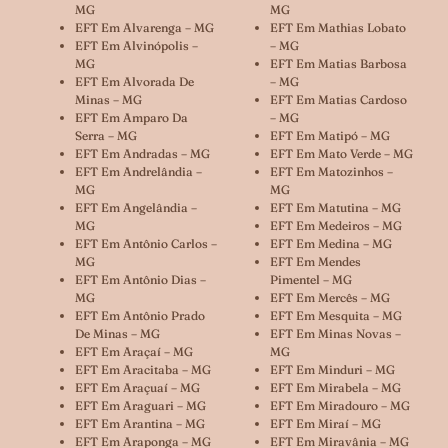
MG
MG
EFT Em Alvarenga – MG
EFT Em Mathias Lobato
EFT Em Alvinópolis –
– MG
MG
EFT Em Matias Barbosa
EFT Em Alvorada De
– MG
Minas – MG
EFT Em Matias Cardoso
EFT Em Amparo Da
– MG
Serra – MG
EFT Em Matipó – MG
EFT Em Andradas – MG
EFT Em Mato Verde – MG
EFT Em Andrelândia –
EFT Em Matozinhos –
MG
MG
EFT Em Angelândia –
EFT Em Matutina – MG
MG
EFT Em Medeiros – MG
EFT Em Antônio Carlos –
EFT Em Medina – MG
MG
EFT Em Mendes
EFT Em Antônio Dias –
Pimentel – MG
MG
EFT Em Mercês – MG
EFT Em Antônio Prado
EFT Em Mesquita – MG
De Minas – MG
EFT Em Minas Novas –
EFT Em Araçaí – MG
MG
EFT Em Aracitaba – MG
EFT Em Minduri – MG
EFT Em Araçuaí – MG
EFT Em Mirabela – MG
EFT Em Araguari – MG
EFT Em Miradouro – MG
EFT Em Arantina – MG
EFT Em Miraí – MG
EFT Em Araponga – MG
EFT Em Miravânia – MG