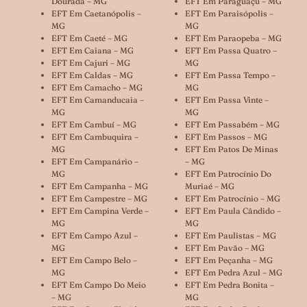
Dourada – MG
EFT Em Paraguaçu – MG
EFT Em Caetanópolis –
EFT Em Paraisópolis –
MG
MG
EFT Em Caeté – MG
EFT Em Paraopeba – MG
EFT Em Caiana – MG
EFT Em Passa Quatro –
EFT Em Cajuri – MG
MG
EFT Em Caldas – MG
EFT Em Passa Tempo –
EFT Em Camacho – MG
MG
EFT Em Camanducaia –
EFT Em Passa Vinte –
MG
MG
EFT Em Cambuí – MG
EFT Em Passabém – MG
EFT Em Cambuquira –
EFT Em Passos – MG
MG
EFT Em Patos De Minas
EFT Em Campanário –
– MG
MG
EFT Em Patrocínio Do
EFT Em Campanha – MG
Muriaé – MG
EFT Em Campestre – MG
EFT Em Patrocínio – MG
EFT Em Campina Verde –
EFT Em Paula Cândido –
MG
MG
EFT Em Campo Azul –
EFT Em Paulistas – MG
MG
EFT Em Pavão – MG
EFT Em Campo Belo –
EFT Em Peçanha – MG
MG
EFT Em Pedra Azul – MG
EFT Em Campo Do Meio
EFT Em Pedra Bonita –
– MG
MG