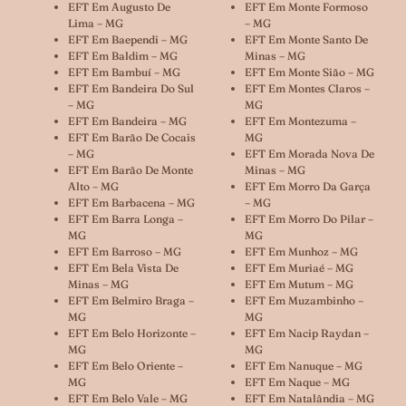
EFT Em Augusto De
EFT Em Monte Formoso
Lima – MG
– MG
EFT Em Baependi – MG
EFT Em Monte Santo De
EFT Em Baldim – MG
Minas – MG
EFT Em Bambuí – MG
EFT Em Monte Sião – MG
EFT Em Bandeira Do Sul
EFT Em Montes Claros –
– MG
MG
EFT Em Bandeira – MG
EFT Em Montezuma –
EFT Em Barão De Cocais
MG
– MG
EFT Em Morada Nova De
EFT Em Barão De Monte
Minas – MG
Alto – MG
EFT Em Morro Da Garça
EFT Em Barbacena – MG
– MG
EFT Em Barra Longa –
EFT Em Morro Do Pilar –
MG
MG
EFT Em Barroso – MG
EFT Em Munhoz – MG
EFT Em Bela Vista De
EFT Em Muriaé – MG
Minas – MG
EFT Em Mutum – MG
EFT Em Belmiro Braga –
EFT Em Muzambinho –
MG
MG
EFT Em Belo Horizonte –
EFT Em Nacip Raydan –
MG
MG
EFT Em Belo Oriente –
EFT Em Nanuque – MG
MG
EFT Em Naque – MG
EFT Em Belo Vale – MG
EFT Em Natalândia – MG