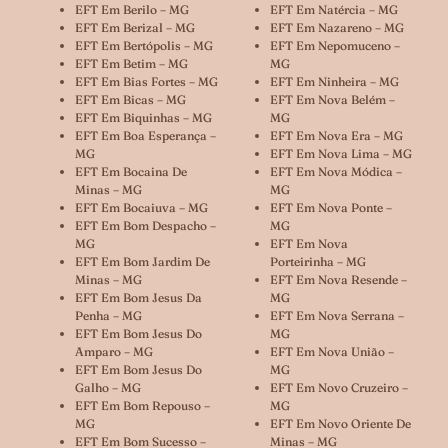
EFT Em Berilo – MG
EFT Em Natércia – MG
EFT Em Berizal – MG
EFT Em Nazareno – MG
EFT Em Bertópolis – MG
EFT Em Nepomuceno –
EFT Em Betim – MG
MG
EFT Em Bias Fortes – MG
EFT Em Ninheira – MG
EFT Em Bicas – MG
EFT Em Nova Belém –
EFT Em Biquinhas – MG
MG
EFT Em Boa Esperança –
EFT Em Nova Era – MG
MG
EFT Em Nova Lima – MG
EFT Em Bocaina De
EFT Em Nova Módica –
Minas – MG
MG
EFT Em Bocaiuva – MG
EFT Em Nova Ponte –
EFT Em Bom Despacho –
MG
MG
EFT Em Nova
EFT Em Bom Jardim De
Porteirinha – MG
Minas – MG
EFT Em Nova Resende –
EFT Em Bom Jesus Da
MG
Penha – MG
EFT Em Nova Serrana –
EFT Em Bom Jesus Do
MG
Amparo – MG
EFT Em Nova União –
EFT Em Bom Jesus Do
MG
Galho – MG
EFT Em Novo Cruzeiro –
EFT Em Bom Repouso –
MG
MG
EFT Em Novo Oriente De
EFT Em Bom Sucesso –
Minas – MG