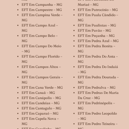
EFT Em Campanha – MG
Muriaé – MG
EFT Em Campestre – MG
EFT Em Patrocínio – MG
EFT Em Campina Verde –
EFT Em Paula Cândido –
MG
MG
EFT Em Campo Azul –
EFT Em Paulistas – MG
MG
EFT Em Pavão – MG
EFT Em Campo Belo –
EFT Em Peçanha – MG
MG
EFT Em Pedra Azul – MG
EFT Em Campo Do Meio
EFT Em Pedra Bonita –
– MG
MG
EFT Em Campo Florido –
EFT Em Pedra Do Anta –
MG
MG
EFT Em Campos Altos –
EFT Em Pedra Do Indaiá
MG
– MG
EFT Em Campos Gerais –
EFT Em Pedra Dourada –
MG
MG
EFT Em Cana Verde – MG
EFT Em Pedralva – MG
EFT Em Canaã – MG
EFT Em Pedras De Maria
EFT Em Canápolis – MG
Da Cruz – MG
EFT Em Candeias – MG
EFT Em Pedrinópolis –
EFT Em Cantagalo – MG
MG
EFT Em Caparaó – MG
EFT Em Pedro Leopoldo
EFT Em Capela Nova –
– MG
MG
EFT Em Pedro Teixeira –
EFT Em Capelinha – MG
MG