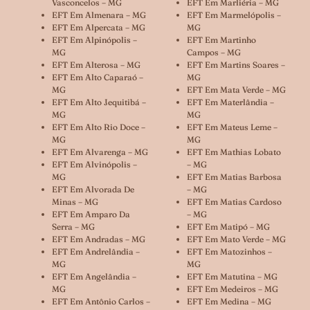
Vasconcelos – MG
EFT Em Marliéria – MG
EFT Em Almenara – MG
EFT Em Marmelópolis –
EFT Em Alpercata – MG
MG
EFT Em Alpinópolis –
EFT Em Martinho
MG
Campos – MG
EFT Em Alterosa – MG
EFT Em Martins Soares –
EFT Em Alto Caparaó –
MG
MG
EFT Em Mata Verde – MG
EFT Em Alto Jequitibá –
EFT Em Materlândia –
MG
MG
EFT Em Alto Rio Doce –
EFT Em Mateus Leme –
MG
MG
EFT Em Alvarenga – MG
EFT Em Mathias Lobato
EFT Em Alvinópolis –
– MG
MG
EFT Em Matias Barbosa
EFT Em Alvorada De
– MG
Minas – MG
EFT Em Matias Cardoso
EFT Em Amparo Da
– MG
Serra – MG
EFT Em Matipó – MG
EFT Em Andradas – MG
EFT Em Mato Verde – MG
EFT Em Andrelândia –
EFT Em Matozinhos –
MG
MG
EFT Em Angelândia –
EFT Em Matutina – MG
MG
EFT Em Medeiros – MG
EFT Em Antônio Carlos –
EFT Em Medina – MG