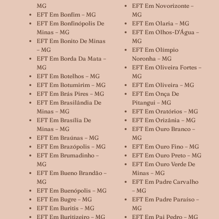
MG
EFT Em Novorizonte –
EFT Em Bonfim – MG
MG
EFT Em Bonfinópolis De
EFT Em Olaria – MG
Minas – MG
EFT Em Olhos-D’Água –
EFT Em Bonito De Minas
MG
– MG
EFT Em Olímpio
EFT Em Borda Da Mata –
Noronha – MG
MG
EFT Em Oliveira Fortes –
EFT Em Botelhos – MG
MG
EFT Em Botumirim – MG
EFT Em Oliveira – MG
EFT Em Brás Pires – MG
EFT Em Onça De
EFT Em Brasilândia De
Pitangui – MG
Minas – MG
EFT Em Oratórios – MG
EFT Em Brasília De
EFT Em Orizânia – MG
Minas – MG
EFT Em Ouro Branco –
EFT Em Braúnas – MG
MG
EFT Em Brazópolis – MG
EFT Em Ouro Fino – MG
EFT Em Brumadinho –
EFT Em Ouro Preto – MG
MG
EFT Em Ouro Verde De
EFT Em Bueno Brandão –
Minas – MG
MG
EFT Em Padre Carvalho
EFT Em Buenópolis – MG
– MG
EFT Em Bugre – MG
EFT Em Padre Paraíso –
EFT Em Buritis – MG
MG
EFT Em Buritizeiro – MG
EFT Em Pai Pedro – MG