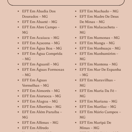
EFT Em Abadia Dos
EFT Em Machado – MG
Dourados – MG
EFT Em Madre De Deus
EFT Em Abaeté – MG
De Minas – MG
EFT Em Abre Campo –
EFT Em Malacacheta –
MG
MG
EFT Em Acaiaca – MG
EFT Em Mamonas – MG
EFT Em Açucena – MG
EFT Em Manga – MG
EFT Em Água Boa – MG
EFT Em Manhuaçu – MG
EFT Em Água Comprida
EFT Em Manhumirim –
– MG
MG
EFT Em Aguanil – MG
EFT Em Mantena – MG
EFT Em Águas Formosas
EFT Em Mar De Espanha
– MG
– MG
EFT Em Águas
EFT Em Maravilhas –
Vermelhas – MG
MG
EFT Em Aimorés – MG
EFT Em Maria Da Fé –
EFT Em Aiuruoca – MG
MG
EFT Em Alagoa – MG
EFT Em Mariana – MG
EFT Em Albertina – MG
EFT Em Marilac – MG
EFT Em Além Paraíba –
EFT Em Mário Campos –
MG
MG
EFT Em Alfenas – MG
EFT Em Maripá De
EFT Em Alfredo
Minas – MG