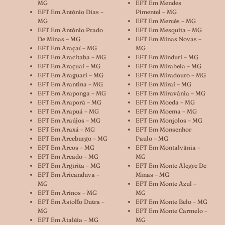
MG
EFT Em Mendes
EFT Em Antônio Dias –
Pimentel – MG
MG
EFT Em Mercês – MG
EFT Em Antônio Prado
EFT Em Mesquita – MG
De Minas – MG
EFT Em Minas Novas –
EFT Em Araçaí – MG
MG
EFT Em Aracitaba – MG
EFT Em Minduri – MG
EFT Em Araçuaí – MG
EFT Em Mirabela – MG
EFT Em Araguari – MG
EFT Em Miradouro – MG
EFT Em Arantina – MG
EFT Em Miraí – MG
EFT Em Araponga – MG
EFT Em Miravânia – MG
EFT Em Araporã – MG
EFT Em Moeda – MG
EFT Em Arapuá – MG
EFT Em Moema – MG
EFT Em Araújos – MG
EFT Em Monjolos – MG
EFT Em Araxá – MG
EFT Em Monsenhor
EFT Em Arceburgo – MG
Paulo – MG
EFT Em Arcos – MG
EFT Em Montalvânia –
EFT Em Areado – MG
MG
EFT Em Argirita – MG
EFT Em Monte Alegre De
EFT Em Aricanduva –
Minas – MG
MG
EFT Em Monte Azul –
EFT Em Arinos – MG
MG
EFT Em Astolfo Dutra –
EFT Em Monte Belo – MG
MG
EFT Em Monte Carmelo –
EFT Em Ataléia – MG
MG