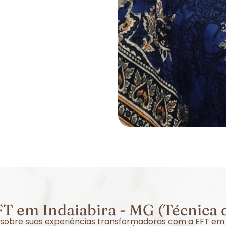
T em Indaiabira - MG (Técnica 
r sobre suas experiências transformadoras com a EFT em