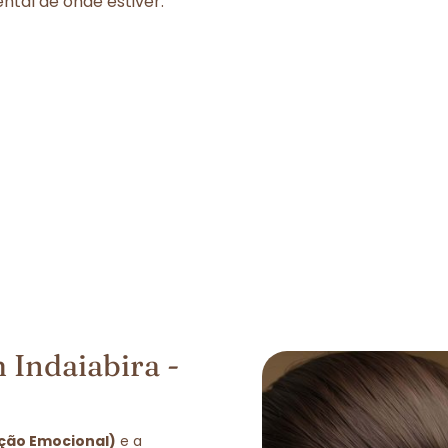
tal de onde estiver.
 Indaiabira -
ação Emocional)
e a