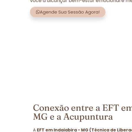
você a alcançar bem-estar emocional e men
Agende Sua Sessão Agora!
Conexão entre a EFT em
MG e a Acupuntura
A
EFT em Indaiabira - MG (Técnica de Liber