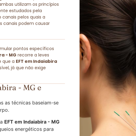
as utilizam os princípios
ente estudados pela
 canais pelos quais a
sses canais podem causar
imular pontos específicos
ra - MG
recorre a leves
e que a
EFT em Indaiabira
vel, já que não exige
bira - MG e
s as técnicas baseiam-se
rpo.
 a
EFT em Indaiabira - MG
queios energéticos para