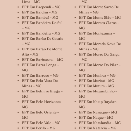
Lima – MG
– MG
EFT Em Baependi – MG
EFT Em Monte Santo De
EFT Em Baldim – MG
Minas – MG
EFT Em Bambuí – MG
EFT Em Monte Sião – MG
EFT Em Bandeira Do Sul
EFT Em Montes Claros –
– MG
MG
EFT Em Bandeira – MG
EFT Em Montezuma –
EFT Em Barão De Cocais
MG
– MG
EFT Em Morada Nova De
EFT Em Barão De Monte
Minas – MG
Alto – MG
EFT Em Morro Da Garça
EFT Em Barbacena – MG
– MG
EFT Em Barra Longa –
EFT Em Morro Do Pilar –
MG
MG
EFT Em Barroso – MG
EFT Em Munhoz – MG
EFT Em Bela Vista De
EFT Em Muriaé – MG
Minas – MG
EFT Em Mutum – MG
EFT Em Belmiro Braga –
EFT Em Muzambinho –
MG
MG
EFT Em Belo Horizonte –
EFT Em Nacip Raydan –
MG
MG
EFT Em Belo Oriente –
EFT Em Nanuque – MG
MG
EFT Em Naque – MG
EFT Em Belo Vale – MG
EFT Em Natalândia – MG
EFT Em Berilo – MG
EFT Em Natércia – MG