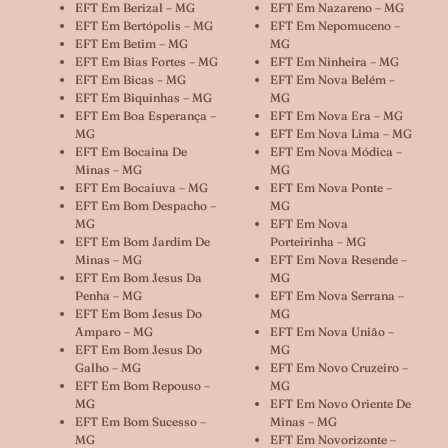
EFT Em Berizal – MG
EFT Em Nazareno – MG
EFT Em Bertópolis – MG
EFT Em Nepomuceno –
EFT Em Betim – MG
MG
EFT Em Bias Fortes – MG
EFT Em Ninheira – MG
EFT Em Bicas – MG
EFT Em Nova Belém –
EFT Em Biquinhas – MG
MG
EFT Em Boa Esperança –
EFT Em Nova Era – MG
MG
EFT Em Nova Lima – MG
EFT Em Bocaina De
EFT Em Nova Módica –
Minas – MG
MG
EFT Em Bocaiuva – MG
EFT Em Nova Ponte –
EFT Em Bom Despacho –
MG
MG
EFT Em Nova
EFT Em Bom Jardim De
Porteirinha – MG
Minas – MG
EFT Em Nova Resende –
EFT Em Bom Jesus Da
MG
Penha – MG
EFT Em Nova Serrana –
EFT Em Bom Jesus Do
MG
Amparo – MG
EFT Em Nova União –
EFT Em Bom Jesus Do
MG
Galho – MG
EFT Em Novo Cruzeiro –
EFT Em Bom Repouso –
MG
MG
EFT Em Novo Oriente De
EFT Em Bom Sucesso –
Minas – MG
MG
EFT Em Novorizonte –