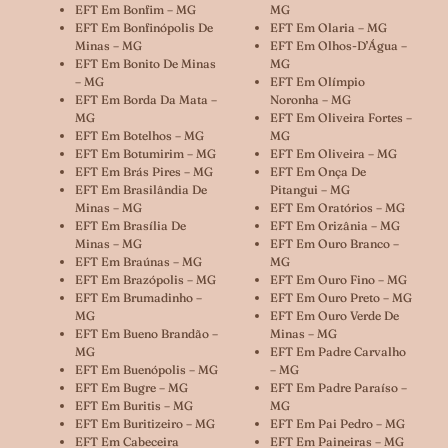
EFT Em Bonfim – MG
MG
EFT Em Bonfinópolis De
EFT Em Olaria – MG
Minas – MG
EFT Em Olhos-D’Água –
EFT Em Bonito De Minas
MG
– MG
EFT Em Olímpio
EFT Em Borda Da Mata –
Noronha – MG
MG
EFT Em Oliveira Fortes –
EFT Em Botelhos – MG
MG
EFT Em Botumirim – MG
EFT Em Oliveira – MG
EFT Em Brás Pires – MG
EFT Em Onça De
EFT Em Brasilândia De
Pitangui – MG
Minas – MG
EFT Em Oratórios – MG
EFT Em Brasília De
EFT Em Orizânia – MG
Minas – MG
EFT Em Ouro Branco –
EFT Em Braúnas – MG
MG
EFT Em Brazópolis – MG
EFT Em Ouro Fino – MG
EFT Em Brumadinho –
EFT Em Ouro Preto – MG
MG
EFT Em Ouro Verde De
EFT Em Bueno Brandão –
Minas – MG
MG
EFT Em Padre Carvalho
EFT Em Buenópolis – MG
– MG
EFT Em Bugre – MG
EFT Em Padre Paraíso –
EFT Em Buritis – MG
MG
EFT Em Buritizeiro – MG
EFT Em Pai Pedro – MG
EFT Em Cabeceira
EFT Em Paineiras – MG