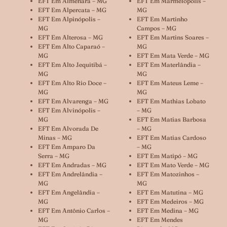
EFT Em Almenara – MG
EFT Em Marmelópolis –
EFT Em Alpercata – MG
MG
EFT Em Alpinópolis –
EFT Em Martinho
MG
Campos – MG
EFT Em Alterosa – MG
EFT Em Martins Soares –
EFT Em Alto Caparaó –
MG
MG
EFT Em Mata Verde – MG
EFT Em Alto Jequitibá –
EFT Em Materlândia –
MG
MG
EFT Em Alto Rio Doce –
EFT Em Mateus Leme –
MG
MG
EFT Em Alvarenga – MG
EFT Em Mathias Lobato
EFT Em Alvinópolis –
– MG
MG
EFT Em Matias Barbosa
EFT Em Alvorada De
– MG
Minas – MG
EFT Em Matias Cardoso
EFT Em Amparo Da
– MG
Serra – MG
EFT Em Matipó – MG
EFT Em Andradas – MG
EFT Em Mato Verde – MG
EFT Em Andrelândia –
EFT Em Matozinhos –
MG
MG
EFT Em Angelândia –
EFT Em Matutina – MG
MG
EFT Em Medeiros – MG
EFT Em Antônio Carlos –
EFT Em Medina – MG
MG
EFT Em Mendes