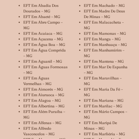
EFT Em Abadia Dos
EFT Em Machado – MG
Dourados – MG
EFT Em Madre De Deus
EFT Em Abaeté – MG
De Minas – MG
EFT Em Abre Campo –
EFT Em Malacacheta –
MG
MG
EFT Em Acaiaca – MG
EFT Em Mamonas – MG
EFT Em Açucena – MG
EFT Em Manga – MG
EFT Em Água Boa – MG
EFT Em Manhuaçu – MG
EFT Em Água Comprida
EFT Em Manhumirim –
– MG
MG
EFT Em Aguanil – MG
EFT Em Mantena – MG
EFT Em Águas Formosas
EFT Em Mar De Espanha
– MG
– MG
EFT Em Águas
EFT Em Maravilhas –
Vermelhas – MG
MG
EFT Em Aimorés – MG
EFT Em Maria Da Fé –
EFT Em Aiuruoca – MG
MG
EFT Em Alagoa – MG
EFT Em Mariana – MG
EFT Em Albertina – MG
EFT Em Marilac – MG
EFT Em Além Paraíba –
EFT Em Mário Campos –
MG
MG
EFT Em Alfenas – MG
EFT Em Maripá De
EFT Em Alfredo
Minas – MG
Vasconcelos – MG
EFT Em Marliéria – MG