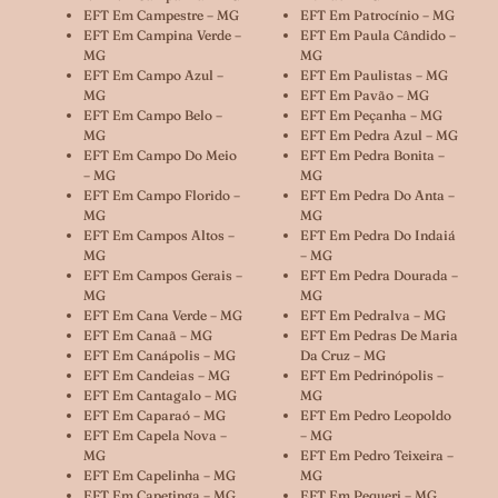
EFT Em Campestre – MG
EFT Em Patrocínio – MG
EFT Em Campina Verde –
EFT Em Paula Cândido –
MG
MG
EFT Em Campo Azul –
EFT Em Paulistas – MG
MG
EFT Em Pavão – MG
EFT Em Campo Belo –
EFT Em Peçanha – MG
MG
EFT Em Pedra Azul – MG
EFT Em Campo Do Meio
EFT Em Pedra Bonita –
– MG
MG
EFT Em Campo Florido –
EFT Em Pedra Do Anta –
MG
MG
EFT Em Campos Altos –
EFT Em Pedra Do Indaiá
MG
– MG
EFT Em Campos Gerais –
EFT Em Pedra Dourada –
MG
MG
EFT Em Cana Verde – MG
EFT Em Pedralva – MG
EFT Em Canaã – MG
EFT Em Pedras De Maria
EFT Em Canápolis – MG
Da Cruz – MG
EFT Em Candeias – MG
EFT Em Pedrinópolis –
EFT Em Cantagalo – MG
MG
EFT Em Caparaó – MG
EFT Em Pedro Leopoldo
EFT Em Capela Nova –
– MG
MG
EFT Em Pedro Teixeira –
EFT Em Capelinha – MG
MG
EFT Em Capetinga – MG
EFT Em Pequeri – MG