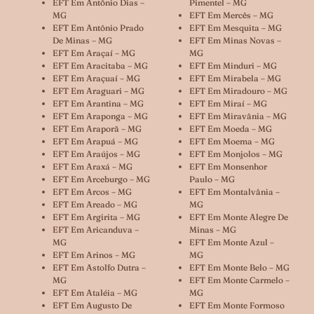
EFT Em Antônio Dias –
Pimentel – MG
MG
EFT Em Mercês – MG
EFT Em Antônio Prado
EFT Em Mesquita – MG
De Minas – MG
EFT Em Minas Novas –
EFT Em Araçaí – MG
MG
EFT Em Aracitaba – MG
EFT Em Minduri – MG
EFT Em Araçuaí – MG
EFT Em Mirabela – MG
EFT Em Araguari – MG
EFT Em Miradouro – MG
EFT Em Arantina – MG
EFT Em Miraí – MG
EFT Em Araponga – MG
EFT Em Miravânia – MG
EFT Em Araporã – MG
EFT Em Moeda – MG
EFT Em Arapuá – MG
EFT Em Moema – MG
EFT Em Araújos – MG
EFT Em Monjolos – MG
EFT Em Araxá – MG
EFT Em Monsenhor
EFT Em Arceburgo – MG
Paulo – MG
EFT Em Arcos – MG
EFT Em Montalvânia –
EFT Em Areado – MG
MG
EFT Em Argirita – MG
EFT Em Monte Alegre De
EFT Em Aricanduva –
Minas – MG
MG
EFT Em Monte Azul –
EFT Em Arinos – MG
MG
EFT Em Astolfo Dutra –
EFT Em Monte Belo – MG
MG
EFT Em Monte Carmelo –
EFT Em Ataléia – MG
MG
EFT Em Augusto De
EFT Em Monte Formoso