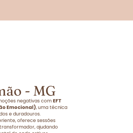
mão - MG
 emoções negativas com
EFT
ão Emocional)
, uma técnica
dos e duradouros.
eriente, oferece sessões
 transformador, ajudando