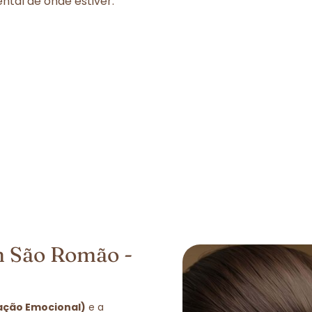
tal de onde estiver.
m São Romão -
ação Emocional)
e a