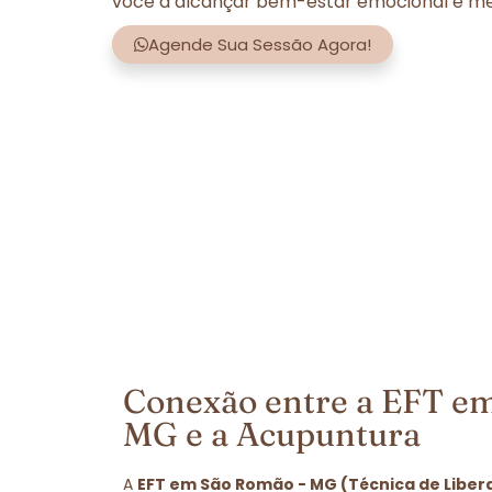
você a alcançar bem-estar emocional e men
Agende Sua Sessão Agora!
Conexão entre a EFT e
MG e a Acupuntura
A
EFT em São Romão - MG (Técnica de Liber