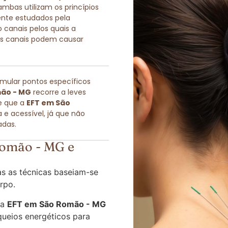
as utilizam os princípios
ente estudados pela
 canais pelos quais a
sses canais podem causar
imular pontos específicos
mão - MG
recorre a leves
e que a
EFT em São
e acessível, já que não
adas.
omão - MG e
s as técnicas baseiam-se
rpo.
 a
EFT em São Romão - MG
queios energéticos para