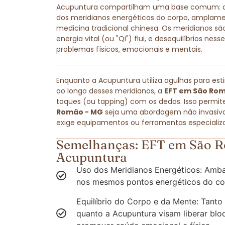
Acupuntura compartilham uma base comum: amb
dos meridianos energéticos do corpo, amplam
medicina tradicional chinesa. Os meridianos são
energia vital (ou "Qi") flui, e desequilíbrios ne
problemas físicos, emocionais e mentais.
Enquanto a Acupuntura utiliza agulhas para est
ao longo desses meridianos, a
EFT em São Ro
toques (ou tapping) com os dedos. Isso permit
Romão - MG
seja uma abordagem não invasiva 
exige equipamentos ou ferramentas especializ
Semelhanças: EFT em São R
Acupuntura
Uso dos Meridianos Energéticos: Amba
nos mesmos pontos energéticos do co
Equilíbrio do Corpo e da Mente: Tanto
quanto a Acupuntura visam liberar blo