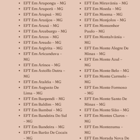
EFT Em Araponga – MG
EFT Em Miravânia – MG
EFT Em Araporã – MG
EFT Em Moeda – MG
EFT Em Arapuá – MG
EFT Em Moema – MG
EFT Em Araújos – MG
EFT Em Monjolos – MG
EFT Em Araxá – MG
EFT Em Monsenhor
EFT Em Arceburgo – MG
Paulo – MG
EFT Em Arcos – MG
EFT Em Montalvânia –
EFT Em Areado – MG
MG
EFT Em Argirita – MG
EFT Em Monte Alegre De
EFT Em Aricanduva –
Minas – MG
MG
EFT Em Monte Azul –
EFT Em Arinos – MG
MG
EFT Em Astolfo Dutra –
EFT Em Monte Belo – MG
MG
EFT Em Monte Carmelo –
EFT Em Ataléia – MG
MG
EFT Em Augusto De
EFT Em Monte Formoso
Lima – MG
– MG
EFT Em Baependi – MG
EFT Em Monte Santo De
EFT Em Baldim – MG
Minas – MG
EFT Em Bambuí – MG
EFT Em Monte Sião – MG
EFT Em Bandeira Do Sul
EFT Em Montes Claros –
– MG
MG
EFT Em Bandeira – MG
EFT Em Montezuma –
EFT Em Barão De Cocais
MG
– MG
EFT Em Morada Nova De