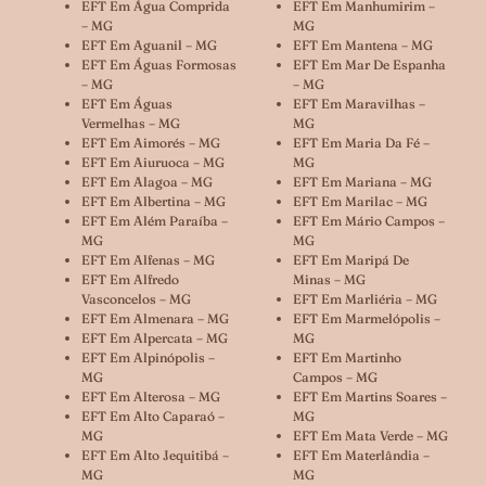
EFT Em Água Comprida
EFT Em Manhumirim –
– MG
MG
EFT Em Aguanil – MG
EFT Em Mantena – MG
EFT Em Águas Formosas
EFT Em Mar De Espanha
– MG
– MG
EFT Em Águas
EFT Em Maravilhas –
Vermelhas – MG
MG
EFT Em Aimorés – MG
EFT Em Maria Da Fé –
EFT Em Aiuruoca – MG
MG
EFT Em Alagoa – MG
EFT Em Mariana – MG
EFT Em Albertina – MG
EFT Em Marilac – MG
EFT Em Além Paraíba –
EFT Em Mário Campos –
MG
MG
EFT Em Alfenas – MG
EFT Em Maripá De
EFT Em Alfredo
Minas – MG
Vasconcelos – MG
EFT Em Marliéria – MG
EFT Em Almenara – MG
EFT Em Marmelópolis –
EFT Em Alpercata – MG
MG
EFT Em Alpinópolis –
EFT Em Martinho
MG
Campos – MG
EFT Em Alterosa – MG
EFT Em Martins Soares –
EFT Em Alto Caparaó –
MG
MG
EFT Em Mata Verde – MG
EFT Em Alto Jequitibá –
EFT Em Materlândia –
MG
MG