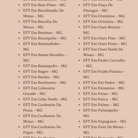
EFT Em Brás Pires – MG
EFT Em Onça De
EFT Em Brasilândia De
Pitangui – MG
Minas – MG
EFT Em Oratórios – MG
EFT Em Brasília De
EFT Em Orizânia – MG
Minas – MG
EFT Em Ouro Branco –
EFT Em Braúnas – MG
MG
EFT Em Brazópolis – MG
EFT Em Ouro Fino – MG
EFT Em Brumadinho –
EFT Em Ouro Preto – MG
MG
EFT Em Ouro Verde De
EFT Em Bueno Brandão –
Minas – MG
MG
EFT Em Padre Carvalho
EFT Em Buenópolis – MG
– MG
EFT Em Bugre – MG
EFT Em Padre Paraíso –
EFT Em Buritis – MG
MG
EFT Em Buritizeiro – MG
EFT Em Pai Pedro – MG
EFT Em Cabeceira
EFT Em Paineiras – MG
Grande – MG
EFT Em Pains – MG
EFT Em Cabo Verde – MG
EFT Em Paiva – MG
EFT Em Cachoeira Da
EFT Em Palma – MG
Prata – MG
EFT Em Palmópolis –
EFT Em Cachoeira De
MG
Minas – MG
EFT Em Papagaios – MG
EFT Em Cachoeira De
EFT Em Pará De Minas –
Pajeú – MG
MG
EFT Em Cachoeira
EFT Em Paracatu – MG