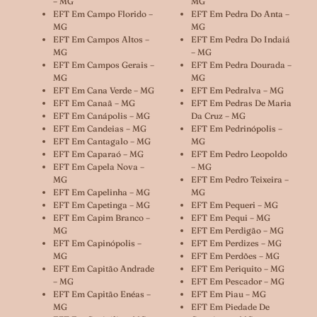
– MG
MG
EFT Em Campo Florido –
EFT Em Pedra Do Anta –
MG
MG
EFT Em Campos Altos –
EFT Em Pedra Do Indaiá
MG
– MG
EFT Em Campos Gerais –
EFT Em Pedra Dourada –
MG
MG
EFT Em Cana Verde – MG
EFT Em Pedralva – MG
EFT Em Canaã – MG
EFT Em Pedras De Maria
EFT Em Canápolis – MG
Da Cruz – MG
EFT Em Candeias – MG
EFT Em Pedrinópolis –
EFT Em Cantagalo – MG
MG
EFT Em Caparaó – MG
EFT Em Pedro Leopoldo
EFT Em Capela Nova –
– MG
MG
EFT Em Pedro Teixeira –
EFT Em Capelinha – MG
MG
EFT Em Capetinga – MG
EFT Em Pequeri – MG
EFT Em Capim Branco –
EFT Em Pequi – MG
MG
EFT Em Perdigão – MG
EFT Em Capinópolis –
EFT Em Perdizes – MG
MG
EFT Em Perdões – MG
EFT Em Capitão Andrade
EFT Em Periquito – MG
– MG
EFT Em Pescador – MG
EFT Em Capitão Enéas –
EFT Em Piau – MG
MG
EFT Em Piedade De