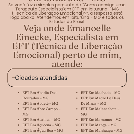
Se você fez a simples pergunta de “Como consigo uma
Terapeuta Especialista em EFT em Ibituruna - MG
(Técnica de Liberação Emocional)?”, a resposta está
logo abaixo. Atendemos em Ibituruna - MG e todos os
Estados do Brasil.
Veja onde Emanoelle
Einecke, Especialista em
EFT (Técnica de Liberação
Emocional) perto de mim,
atende:
Cidades atendidas
EFT Em Abadia Dos
EFT Em Machado – MG
Dourados – MG
EFT Em Madre De Deus
EFT Em Abaeté – MG
De Minas – MG
EFT Em Abre Campo –
EFT Em Malacacheta –
MG
MG
EFT Em Acaiaca – MG
EFT Em Mamonas – MG
EFT Em Açucena – MG
EFT Em Manga – MG
EFT Em Água Boa – MG
EFT Em Manhuaçu – MG