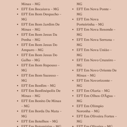
Minas – MG
MG
EFT Em Bocaiuva – MG
EFT Em Nova Ponte –
EFT Em Bom Despacho –
MG
MG
EFT Em Nova
EFT Em Bom Jardim De
Porteirinha – MG
Minas – MG
EFT Em Nova Resende –
EFT Em Bom Jesus Da
MG
Penha – MG
EFT Em Nova Serrana –
EFT Em Bom Jesus Do
MG
Amparo – MG
EFT Em Nova União –
EFT Em Bom Jesus Do
MG
Galho – MG
EFT Em Novo Cruzeiro –
EFT Em Bom Repouso –
MG
MG
EFT Em Novo Oriente De
EFT Em Bom Sucesso –
Minas – MG
MG
EFT Em Novorizonte –
EFT Em Bonfim – MG
MG
EFT Em Bonfinópolis De
EFT Em Olaria – MG
Minas – MG
EFT Em Olhos-D’Água –
EFT Em Bonito De Minas
MG
– MG
EFT Em Olímpio
EFT Em Borda Da Mata –
Noronha – MG
MG
EFT Em Oliveira Fortes –
EFT Em Botelhos – MG
MG
EFT Em Botumirim – MG
EFT Em Oliveira – MG