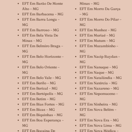
EFT Em Barão De Monte
Minas – MG
Alto – MG
EFT Em Morro Da Garça
EFT Em Barbacena – MG
– MG
EFT Em Barra Longa –
EFT Em Morro Do Pilar –
MG
MG
EFT Em Barroso – MG
EFT Em Munhoz – MG
EFT Em Bela Vista De
EFT Em Muriaé – MG
Minas – MG
EFT Em Mutum – MG
EFT Em Belmiro Braga –
EFT Em Muzambinho –
MG
MG
EFT Em Belo Horizonte –
EFT Em Nacip Raydan –
MG
MG
EFT Em Belo Oriente –
EFT Em Nanuque – MG
MG
EFT Em Naque – MG
EFT Em Belo Vale – MG
EFT Em Natalândia – MG
EFT Em Berilo – MG
EFT Em Natércia – MG
EFT Em Berizal – MG
EFT Em Nazareno – MG
EFT Em Bertópolis – MG
EFT Em Nepomuceno –
EFT Em Betim – MG
MG
EFT Em Bias Fortes – MG
EFT Em Ninheira – MG
EFT Em Bicas – MG
EFT Em Nova Belém –
EFT Em Biquinhas – MG
MG
EFT Em Boa Esperança –
EFT Em Nova Era – MG
MG
EFT Em Nova Lima – MG
EFT Em Bocaina De
EFT Em Nova Módica –