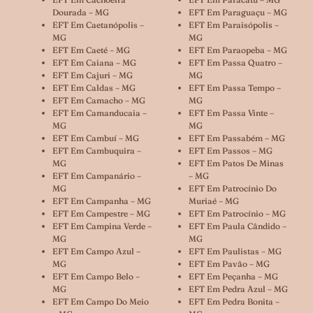
Dourada – MG
EFT Em Paraguaçu – MG
EFT Em Caetanópolis –
EFT Em Paraisópolis –
MG
MG
EFT Em Caeté – MG
EFT Em Paraopeba – MG
EFT Em Caiana – MG
EFT Em Passa Quatro –
EFT Em Cajuri – MG
MG
EFT Em Caldas – MG
EFT Em Passa Tempo –
EFT Em Camacho – MG
MG
EFT Em Camanducaia –
EFT Em Passa Vinte –
MG
MG
EFT Em Cambuí – MG
EFT Em Passabém – MG
EFT Em Cambuquira –
EFT Em Passos – MG
MG
EFT Em Patos De Minas
EFT Em Campanário –
– MG
MG
EFT Em Patrocínio Do
EFT Em Campanha – MG
Muriaé – MG
EFT Em Campestre – MG
EFT Em Patrocínio – MG
EFT Em Campina Verde –
EFT Em Paula Cândido –
MG
MG
EFT Em Campo Azul –
EFT Em Paulistas – MG
MG
EFT Em Pavão – MG
EFT Em Campo Belo –
EFT Em Peçanha – MG
MG
EFT Em Pedra Azul – MG
EFT Em Campo Do Meio
EFT Em Pedra Bonita –