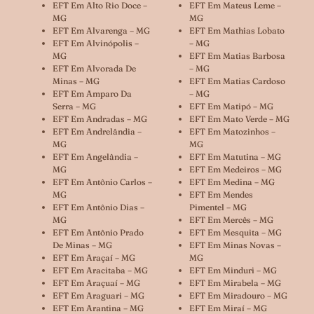
EFT Em Alto Rio Doce –
EFT Em Mateus Leme –
MG
MG
EFT Em Alvarenga – MG
EFT Em Mathias Lobato
EFT Em Alvinópolis –
– MG
MG
EFT Em Matias Barbosa
EFT Em Alvorada De
– MG
Minas – MG
EFT Em Matias Cardoso
EFT Em Amparo Da
– MG
Serra – MG
EFT Em Matipó – MG
EFT Em Andradas – MG
EFT Em Mato Verde – MG
EFT Em Andrelândia –
EFT Em Matozinhos –
MG
MG
EFT Em Angelândia –
EFT Em Matutina – MG
MG
EFT Em Medeiros – MG
EFT Em Antônio Carlos –
EFT Em Medina – MG
MG
EFT Em Mendes
EFT Em Antônio Dias –
Pimentel – MG
MG
EFT Em Mercês – MG
EFT Em Antônio Prado
EFT Em Mesquita – MG
De Minas – MG
EFT Em Minas Novas –
EFT Em Araçaí – MG
MG
EFT Em Aracitaba – MG
EFT Em Minduri – MG
EFT Em Araçuaí – MG
EFT Em Mirabela – MG
EFT Em Araguari – MG
EFT Em Miradouro – MG
EFT Em Arantina – MG
EFT Em Miraí – MG