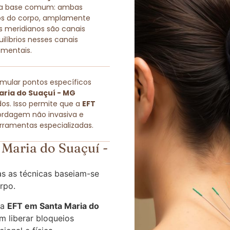
ma base comum: ambas
icos do corpo, amplamente
s meridianos são canais
quilíbrios nesses canais
 mentais.
imular pontos específicos
aria do Suaçuí - MG
os. Isso permite que a
EFT
rdagem não invasiva e
rramentas especializadas.
Maria do Suaçuí -
s as técnicas baseiam-se
rpo.
 a
EFT em Santa Maria do
 liberar bloqueios