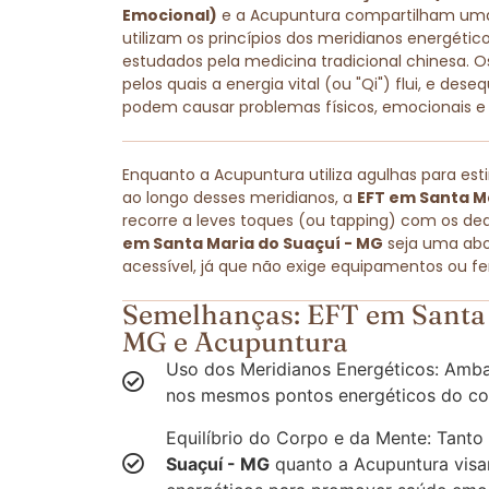
Emocional)
e a Acupuntura compartilham u
utilizam os princípios dos meridianos energét
estudados pela medicina tradicional chinesa. O
pelos quais a energia vital (ou "Qi") flui, e dese
podem causar problemas físicos, emocionais e
Enquanto a Acupuntura utiliza agulhas para est
ao longo desses meridianos, a
EFT em Santa M
recorre a leves toques (ou tapping) com os ded
em Santa Maria do Suaçuí - MG
seja uma abo
acessível, já que não exige equipamentos ou fe
Semelhanças: EFT em Santa 
MG e Acupuntura
Uso dos Meridianos Energéticos: Amba
nos mesmos pontos energéticos do co
Equilíbrio do Corpo e da Mente: Tanto
Suaçuí - MG
quanto a Acupuntura visam