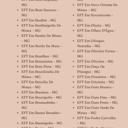
MG
EFT Em Novo Oriente De
EFT Em Bom Sucesso –
Minas – MG
MG
EFT Em Novorizonte –
EFT Em Bonfim – MG
MG
EFT Em Bonfinópolis De
EFT Em Olaria – MG
Minas – MG
EFT Em Olhos-D’Água –
EFT Em Bonito De Minas
MG
– MG
EFT Em Olímpio
EFT Em Borda Da Mata –
Noronha – MG
MG
EFT Em Oliveira Fortes –
EFT Em Botelhos – MG
MG
EFT Em Botumirim – MG
EFT Em Oliveira – MG
EFT Em Brás Pires – MG
EFT Em Onça De
EFT Em Brasilândia De
Pitangui – MG
Minas – MG
EFT Em Oratórios – MG
EFT Em Brasília De
EFT Em Orizânia – MG
Minas – MG
EFT Em Ouro Branco –
EFT Em Braúnas – MG
MG
EFT Em Brazópolis – MG
EFT Em Ouro Fino – MG
EFT Em Brumadinho –
EFT Em Ouro Preto – MG
MG
EFT Em Ouro Verde De
EFT Em Bueno Brandão –
Minas – MG
MG
EFT Em Padre Carvalho
EFT Em Buenópolis – MG
– MG