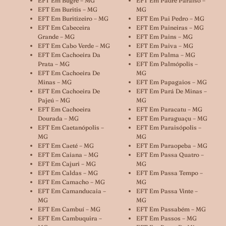
EFT Em Bugre – MG
EFT Em Padre Paraíso –
EFT Em Buritis – MG
MG
EFT Em Buritizeiro – MG
EFT Em Pai Pedro – MG
EFT Em Cabeceira
EFT Em Paineiras – MG
Grande – MG
EFT Em Pains – MG
EFT Em Cabo Verde – MG
EFT Em Paiva – MG
EFT Em Cachoeira Da
EFT Em Palma – MG
Prata – MG
EFT Em Palmópolis –
EFT Em Cachoeira De
MG
Minas – MG
EFT Em Papagaios – MG
EFT Em Cachoeira De
EFT Em Pará De Minas –
Pajeú – MG
MG
EFT Em Cachoeira
EFT Em Paracatu – MG
Dourada – MG
EFT Em Paraguaçu – MG
EFT Em Caetanópolis –
EFT Em Paraisópolis –
MG
MG
EFT Em Caeté – MG
EFT Em Paraopeba – MG
EFT Em Caiana – MG
EFT Em Passa Quatro –
EFT Em Cajuri – MG
MG
EFT Em Caldas – MG
EFT Em Passa Tempo –
EFT Em Camacho – MG
MG
EFT Em Camanducaia –
EFT Em Passa Vinte –
MG
MG
EFT Em Cambuí – MG
EFT Em Passabém – MG
EFT Em Cambuquira –
EFT Em Passos – MG