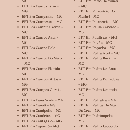
MG
EFT Em Patos De Minas
EFT Em Campanário –
– MG
MG
EFT Em Patrocínio Do
EFT Em Campanha – MG
Muriaé – MG
EFT Em Campestre – MG
EFT Em Patrocínio – MG
EFT Em Campina Verde –
EFT Em Paula Cândido –
MG
MG
EFT Em Campo Azul –
EFT Em Paulistas – MG
MG
EFT Em Pavão – MG
EFT Em Campo Belo –
EFT Em Peçanha – MG
MG
EFT Em Pedra Azul – MG
EFT Em Campo Do Meio
EFT Em Pedra Bonita –
– MG
MG
EFT Em Campo Florido –
EFT Em Pedra Do Anta –
MG
MG
EFT Em Campos Altos –
EFT Em Pedra Do Indaiá
MG
– MG
EFT Em Campos Gerais –
EFT Em Pedra Dourada –
MG
MG
EFT Em Cana Verde – MG
EFT Em Pedralva – MG
EFT Em Canaã – MG
EFT Em Pedras De Maria
EFT Em Canápolis – MG
Da Cruz – MG
EFT Em Candeias – MG
EFT Em Pedrinópolis –
EFT Em Cantagalo – MG
MG
EFT Em Caparaó – MG
EFT Em Pedro Leopoldo