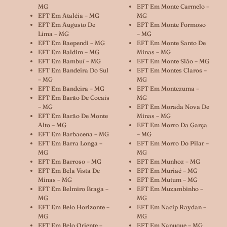
MG
EFT Em Monte Carmelo –
EFT Em Ataléia – MG
MG
EFT Em Augusto De
EFT Em Monte Formoso
Lima – MG
– MG
EFT Em Baependi – MG
EFT Em Monte Santo De
EFT Em Baldim – MG
Minas – MG
EFT Em Bambuí – MG
EFT Em Monte Sião – MG
EFT Em Bandeira Do Sul
EFT Em Montes Claros –
– MG
MG
EFT Em Bandeira – MG
EFT Em Montezuma –
EFT Em Barão De Cocais
MG
– MG
EFT Em Morada Nova De
EFT Em Barão De Monte
Minas – MG
Alto – MG
EFT Em Morro Da Garça
EFT Em Barbacena – MG
– MG
EFT Em Barra Longa –
EFT Em Morro Do Pilar –
MG
MG
EFT Em Barroso – MG
EFT Em Munhoz – MG
EFT Em Bela Vista De
EFT Em Muriaé – MG
Minas – MG
EFT Em Mutum – MG
EFT Em Belmiro Braga –
EFT Em Muzambinho –
MG
MG
EFT Em Belo Horizonte –
EFT Em Nacip Raydan –
MG
MG
EFT Em Belo Oriente –
EFT Em Nanuque – MG