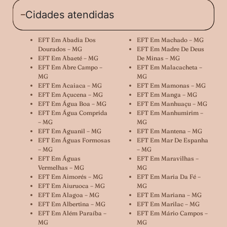
Cidades atendidas
EFT Em Abadia Dos
EFT Em Machado – MG
Dourados – MG
EFT Em Madre De Deus
EFT Em Abaeté – MG
De Minas – MG
EFT Em Abre Campo –
EFT Em Malacacheta –
MG
MG
EFT Em Acaiaca – MG
EFT Em Mamonas – MG
EFT Em Açucena – MG
EFT Em Manga – MG
EFT Em Água Boa – MG
EFT Em Manhuaçu – MG
EFT Em Água Comprida
EFT Em Manhumirim –
– MG
MG
EFT Em Aguanil – MG
EFT Em Mantena – MG
EFT Em Águas Formosas
EFT Em Mar De Espanha
– MG
– MG
EFT Em Águas
EFT Em Maravilhas –
Vermelhas – MG
MG
EFT Em Aimorés – MG
EFT Em Maria Da Fé –
EFT Em Aiuruoca – MG
MG
EFT Em Alagoa – MG
EFT Em Mariana – MG
EFT Em Albertina – MG
EFT Em Marilac – MG
EFT Em Além Paraíba –
EFT Em Mário Campos –
MG
MG