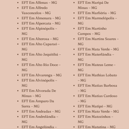
EFT Em Alfenas – MG
EFT Em Maripá De
EFT Em Alfredo
Minas – MG
Vasconcelos – MG
EFT Em Marliéria – MG
EFT Em Almenara – MG
EFT Em Marmelópolis –
EFT Em Alpercata – MG
MG
EFT Em Alpinópolis –
EFT Em Martinho
MG
Campos – MG
EFT Em Alterosa – MG
EFT Em Martins Soares –
EFT Em Alto Caparaó –
MG
MG
EFT Em Mata Verde – MG
EFT Em Alto Jequitibá –
EFT Em Materlândia –
MG
MG
EFT Em Alto Rio Doce –
EFT Em Mateus Leme –
MG
MG
EFT Em Alvarenga – MG
EFT Em Mathias Lobato
EFT Em Alvinópolis –
– MG
MG
EFT Em Matias Barbosa
EFT Em Alvorada De
– MG
Minas – MG
EFT Em Matias Cardoso
EFT Em Amparo Da
– MG
Serra – MG
EFT Em Matipó – MG
EFT Em Andradas – MG
EFT Em Mato Verde – MG
EFT Em Andrelândia –
EFT Em Matozinhos –
MG
MG
EFT Em Angelândia –
EFT Em Matutina – MG