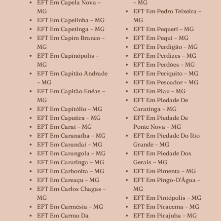
EFT Em Capela Nova –
– MG
MG
EFT Em Pedro Teixeira –
EFT Em Capelinha – MG
MG
EFT Em Capetinga – MG
EFT Em Pequeri – MG
EFT Em Capim Branco –
EFT Em Pequi – MG
MG
EFT Em Perdigão – MG
EFT Em Capinópolis –
EFT Em Perdizes – MG
MG
EFT Em Perdões – MG
EFT Em Capitão Andrade
EFT Em Periquito – MG
– MG
EFT Em Pescador – MG
EFT Em Capitão Enéas –
EFT Em Piau – MG
MG
EFT Em Piedade De
EFT Em Capitólio – MG
Caratinga – MG
EFT Em Caputira – MG
EFT Em Piedade De
EFT Em Caraí – MG
Ponte Nova – MG
EFT Em Caranaíba – MG
EFT Em Piedade Do Rio
EFT Em Carandaí – MG
Grande – MG
EFT Em Carangola – MG
EFT Em Piedade Dos
EFT Em Caratinga – MG
Gerais – MG
EFT Em Carbonita – MG
EFT Em Pimenta – MG
EFT Em Careaçu – MG
EFT Em Pingo-D’Água –
EFT Em Carlos Chagas –
MG
MG
EFT Em Pintópolis – MG
EFT Em Carmésia – MG
EFT Em Piracema – MG
EFT Em Carmo Da
EFT Em Pirajuba – MG