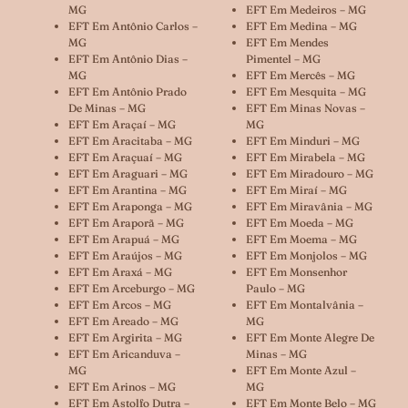
MG
EFT Em Medeiros – MG
EFT Em Antônio Carlos –
EFT Em Medina – MG
MG
EFT Em Mendes
EFT Em Antônio Dias –
Pimentel – MG
MG
EFT Em Mercês – MG
EFT Em Antônio Prado
EFT Em Mesquita – MG
De Minas – MG
EFT Em Minas Novas –
EFT Em Araçaí – MG
MG
EFT Em Aracitaba – MG
EFT Em Minduri – MG
EFT Em Araçuaí – MG
EFT Em Mirabela – MG
EFT Em Araguari – MG
EFT Em Miradouro – MG
EFT Em Arantina – MG
EFT Em Miraí – MG
EFT Em Araponga – MG
EFT Em Miravânia – MG
EFT Em Araporã – MG
EFT Em Moeda – MG
EFT Em Arapuá – MG
EFT Em Moema – MG
EFT Em Araújos – MG
EFT Em Monjolos – MG
EFT Em Araxá – MG
EFT Em Monsenhor
EFT Em Arceburgo – MG
Paulo – MG
EFT Em Arcos – MG
EFT Em Montalvânia –
EFT Em Areado – MG
MG
EFT Em Argirita – MG
EFT Em Monte Alegre De
EFT Em Aricanduva –
Minas – MG
MG
EFT Em Monte Azul –
EFT Em Arinos – MG
MG
EFT Em Astolfo Dutra –
EFT Em Monte Belo – MG