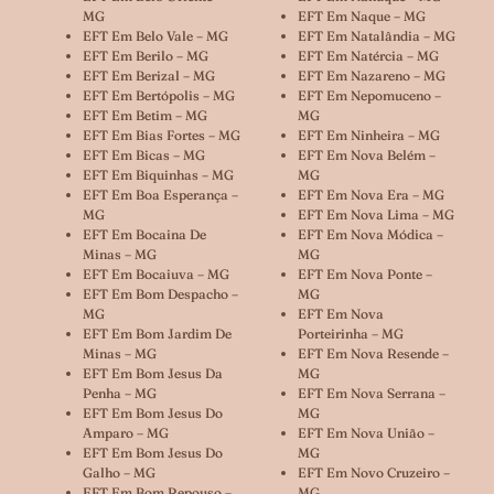
MG
EFT Em Naque – MG
EFT Em Belo Vale – MG
EFT Em Natalândia – MG
EFT Em Berilo – MG
EFT Em Natércia – MG
EFT Em Berizal – MG
EFT Em Nazareno – MG
EFT Em Bertópolis – MG
EFT Em Nepomuceno –
EFT Em Betim – MG
MG
EFT Em Bias Fortes – MG
EFT Em Ninheira – MG
EFT Em Bicas – MG
EFT Em Nova Belém –
EFT Em Biquinhas – MG
MG
EFT Em Boa Esperança –
EFT Em Nova Era – MG
MG
EFT Em Nova Lima – MG
EFT Em Bocaina De
EFT Em Nova Módica –
Minas – MG
MG
EFT Em Bocaiuva – MG
EFT Em Nova Ponte –
EFT Em Bom Despacho –
MG
MG
EFT Em Nova
EFT Em Bom Jardim De
Porteirinha – MG
Minas – MG
EFT Em Nova Resende –
EFT Em Bom Jesus Da
MG
Penha – MG
EFT Em Nova Serrana –
EFT Em Bom Jesus Do
MG
Amparo – MG
EFT Em Nova União –
EFT Em Bom Jesus Do
MG
Galho – MG
EFT Em Novo Cruzeiro –
EFT Em Bom Repouso –
MG