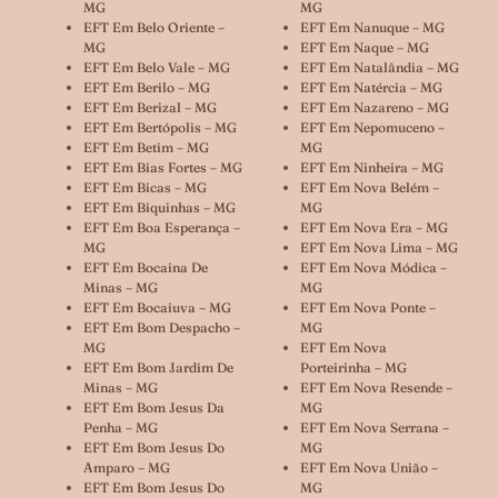
MG
MG
EFT Em Belo Oriente –
EFT Em Nanuque – MG
MG
EFT Em Naque – MG
EFT Em Belo Vale – MG
EFT Em Natalândia – MG
EFT Em Berilo – MG
EFT Em Natércia – MG
EFT Em Berizal – MG
EFT Em Nazareno – MG
EFT Em Bertópolis – MG
EFT Em Nepomuceno –
EFT Em Betim – MG
MG
EFT Em Bias Fortes – MG
EFT Em Ninheira – MG
EFT Em Bicas – MG
EFT Em Nova Belém –
EFT Em Biquinhas – MG
MG
EFT Em Boa Esperança –
EFT Em Nova Era – MG
MG
EFT Em Nova Lima – MG
EFT Em Bocaina De
EFT Em Nova Módica –
Minas – MG
MG
EFT Em Bocaiuva – MG
EFT Em Nova Ponte –
EFT Em Bom Despacho –
MG
MG
EFT Em Nova
EFT Em Bom Jardim De
Porteirinha – MG
Minas – MG
EFT Em Nova Resende –
EFT Em Bom Jesus Da
MG
Penha – MG
EFT Em Nova Serrana –
EFT Em Bom Jesus Do
MG
Amparo – MG
EFT Em Nova União –
EFT Em Bom Jesus Do
MG