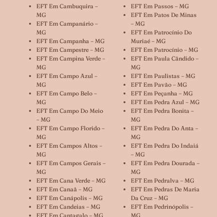
EFT Em Cambuquira –
EFT Em Passos – MG
MG
EFT Em Patos De Minas
EFT Em Campanário –
– MG
MG
EFT Em Patrocínio Do
EFT Em Campanha – MG
Muriaé – MG
EFT Em Campestre – MG
EFT Em Patrocínio – MG
EFT Em Campina Verde –
EFT Em Paula Cândido –
MG
MG
EFT Em Campo Azul –
EFT Em Paulistas – MG
MG
EFT Em Pavão – MG
EFT Em Campo Belo –
EFT Em Peçanha – MG
MG
EFT Em Pedra Azul – MG
EFT Em Campo Do Meio
EFT Em Pedra Bonita –
– MG
MG
EFT Em Campo Florido –
EFT Em Pedra Do Anta –
MG
MG
EFT Em Campos Altos –
EFT Em Pedra Do Indaiá
MG
– MG
EFT Em Campos Gerais –
EFT Em Pedra Dourada –
MG
MG
EFT Em Cana Verde – MG
EFT Em Pedralva – MG
EFT Em Canaã – MG
EFT Em Pedras De Maria
EFT Em Canápolis – MG
Da Cruz – MG
EFT Em Candeias – MG
EFT Em Pedrinópolis –
EFT Em Cantagalo – MG
MG