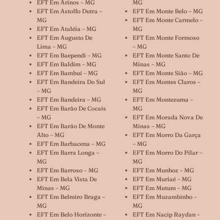
EFT Em Arinos – MG
MG
EFT Em Astolfo Dutra –
EFT Em Monte Belo – MG
MG
EFT Em Monte Carmelo –
EFT Em Ataléia – MG
MG
EFT Em Augusto De
EFT Em Monte Formoso
Lima – MG
– MG
EFT Em Baependi – MG
EFT Em Monte Santo De
EFT Em Baldim – MG
Minas – MG
EFT Em Bambuí – MG
EFT Em Monte Sião – MG
EFT Em Bandeira Do Sul
EFT Em Montes Claros –
– MG
MG
EFT Em Bandeira – MG
EFT Em Montezuma –
EFT Em Barão De Cocais
MG
– MG
EFT Em Morada Nova De
EFT Em Barão De Monte
Minas – MG
Alto – MG
EFT Em Morro Da Garça
EFT Em Barbacena – MG
– MG
EFT Em Barra Longa –
EFT Em Morro Do Pilar –
MG
MG
EFT Em Barroso – MG
EFT Em Munhoz – MG
EFT Em Bela Vista De
EFT Em Muriaé – MG
Minas – MG
EFT Em Mutum – MG
EFT Em Belmiro Braga –
EFT Em Muzambinho –
MG
MG
EFT Em Belo Horizonte –
EFT Em Nacip Raydan –