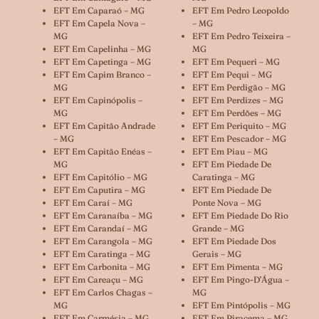
EFT Em Caparaó – MG
EFT Em Pedro Leopoldo
EFT Em Capela Nova –
– MG
MG
EFT Em Pedro Teixeira –
EFT Em Capelinha – MG
MG
EFT Em Capetinga – MG
EFT Em Pequeri – MG
EFT Em Capim Branco –
EFT Em Pequi – MG
MG
EFT Em Perdigão – MG
EFT Em Capinópolis –
EFT Em Perdizes – MG
MG
EFT Em Perdões – MG
EFT Em Capitão Andrade
EFT Em Periquito – MG
– MG
EFT Em Pescador – MG
EFT Em Capitão Enéas –
EFT Em Piau – MG
MG
EFT Em Piedade De
EFT Em Capitólio – MG
Caratinga – MG
EFT Em Caputira – MG
EFT Em Piedade De
EFT Em Caraí – MG
Ponte Nova – MG
EFT Em Caranaíba – MG
EFT Em Piedade Do Rio
EFT Em Carandaí – MG
Grande – MG
EFT Em Carangola – MG
EFT Em Piedade Dos
EFT Em Caratinga – MG
Gerais – MG
EFT Em Carbonita – MG
EFT Em Pimenta – MG
EFT Em Careaçu – MG
EFT Em Pingo-D’Água –
EFT Em Carlos Chagas –
MG
MG
EFT Em Pintópolis – MG
EFT Em Carmésia – MG
EFT Em Piracema – MG