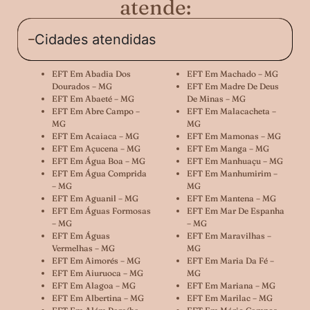
atende:
Cidades atendidas
EFT Em Abadia Dos
EFT Em Machado – MG
Dourados – MG
EFT Em Madre De Deus
EFT Em Abaeté – MG
De Minas – MG
EFT Em Abre Campo –
EFT Em Malacacheta –
MG
MG
EFT Em Acaiaca – MG
EFT Em Mamonas – MG
EFT Em Açucena – MG
EFT Em Manga – MG
EFT Em Água Boa – MG
EFT Em Manhuaçu – MG
EFT Em Água Comprida
EFT Em Manhumirim –
– MG
MG
EFT Em Aguanil – MG
EFT Em Mantena – MG
EFT Em Águas Formosas
EFT Em Mar De Espanha
– MG
– MG
EFT Em Águas
EFT Em Maravilhas –
Vermelhas – MG
MG
EFT Em Aimorés – MG
EFT Em Maria Da Fé –
EFT Em Aiuruoca – MG
MG
EFT Em Alagoa – MG
EFT Em Mariana – MG
EFT Em Albertina – MG
EFT Em Marilac – MG