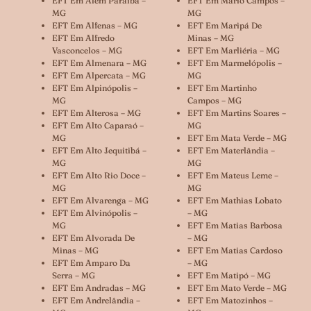
EFT Em Além Paraíba –
EFT Em Mário Campos –
MG
MG
EFT Em Alfenas – MG
EFT Em Maripá De
EFT Em Alfredo
Minas – MG
Vasconcelos – MG
EFT Em Marliéria – MG
EFT Em Almenara – MG
EFT Em Marmelópolis –
EFT Em Alpercata – MG
MG
EFT Em Alpinópolis –
EFT Em Martinho
MG
Campos – MG
EFT Em Alterosa – MG
EFT Em Martins Soares –
EFT Em Alto Caparaó –
MG
MG
EFT Em Mata Verde – MG
EFT Em Alto Jequitibá –
EFT Em Materlândia –
MG
MG
EFT Em Alto Rio Doce –
EFT Em Mateus Leme –
MG
MG
EFT Em Alvarenga – MG
EFT Em Mathias Lobato
EFT Em Alvinópolis –
– MG
MG
EFT Em Matias Barbosa
EFT Em Alvorada De
– MG
Minas – MG
EFT Em Matias Cardoso
EFT Em Amparo Da
– MG
Serra – MG
EFT Em Matipó – MG
EFT Em Andradas – MG
EFT Em Mato Verde – MG
EFT Em Andrelândia –
EFT Em Matozinhos –