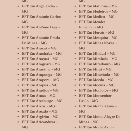
MG
MG
EFT Em Angelândia –
EFT Em Matutina – MG
MG
EFT Em Medeiros – MG
EFT Em Antônio Carlos –
EFT Em Medina – MG
MG
EFT Em Mendes
EFT Em Antônio Dias –
Pimentel – MG
MG
EFT Em Mercês – MG
EFT Em Antônio Prado
EFT Em Mesquita – MG
De Minas – MG
EFT Em Minas Novas –
EFT Em Araçaí – MG
MG
EFT Em Aracitaba – MG
EFT Em Minduri – MG
EFT Em Araçuaí – MG
EFT Em Mirabela – MG
EFT Em Araguari – MG
EFT Em Miradouro – MG
EFT Em Arantina – MG
EFT Em Miraí – MG
EFT Em Araponga – MG
EFT Em Miravânia – MG
EFT Em Araporã – MG
EFT Em Moeda – MG
EFT Em Arapuá – MG
EFT Em Moema – MG
EFT Em Araújos – MG
EFT Em Monjolos – MG
EFT Em Araxá – MG
EFT Em Monsenhor
EFT Em Arceburgo – MG
Paulo – MG
EFT Em Arcos – MG
EFT Em Montalvânia –
EFT Em Areado – MG
MG
EFT Em Argirita – MG
EFT Em Monte Alegre De
EFT Em Aricanduva –
Minas – MG
MG
EFT Em Monte Azul –