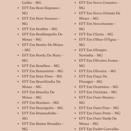
Galho – MG
EFT Em Novo Cruzeiro –
EFT Em Bom Repouso –
MG
MG
EFT Em Novo Oriente De
EFT Em Bom Sucesso –
Minas – MG
MG
EFT Em Novorizonte –
EFT Em Bonfim – MG
MG
EFT Em Bonfinópolis De
EFT Em Olaria – MG
Minas – MG
EFT Em Olhos-D’Água –
EFT Em Bonito De Minas
MG
– MG
EFT Em Olímpio
EFT Em Borda Da Mata –
Noronha – MG
MG
EFT Em Oliveira Fortes –
EFT Em Botelhos – MG
MG
EFT Em Botumirim – MG
EFT Em Oliveira – MG
EFT Em Brás Pires – MG
EFT Em Onça De
EFT Em Brasilândia De
Pitangui – MG
Minas – MG
EFT Em Oratórios – MG
EFT Em Brasília De
EFT Em Orizânia – MG
Minas – MG
EFT Em Ouro Branco –
EFT Em Braúnas – MG
MG
EFT Em Brazópolis – MG
EFT Em Ouro Fino – MG
EFT Em Brumadinho –
EFT Em Ouro Preto – MG
MG
EFT Em Ouro Verde De
EFT Em Bueno Brandão –
Minas – MG
MG
EFT Em Padre Carvalho