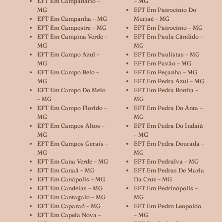
EFT Em Campanário –
– MG
MG
EFT Em Patrocínio Do
EFT Em Campanha – MG
Muriaé – MG
EFT Em Campestre – MG
EFT Em Patrocínio – MG
EFT Em Campina Verde –
EFT Em Paula Cândido –
MG
MG
EFT Em Campo Azul –
EFT Em Paulistas – MG
MG
EFT Em Pavão – MG
EFT Em Campo Belo –
EFT Em Peçanha – MG
MG
EFT Em Pedra Azul – MG
EFT Em Campo Do Meio
EFT Em Pedra Bonita –
– MG
MG
EFT Em Campo Florido –
EFT Em Pedra Do Anta –
MG
MG
EFT Em Campos Altos –
EFT Em Pedra Do Indaiá
MG
– MG
EFT Em Campos Gerais –
EFT Em Pedra Dourada –
MG
MG
EFT Em Cana Verde – MG
EFT Em Pedralva – MG
EFT Em Canaã – MG
EFT Em Pedras De Maria
EFT Em Canápolis – MG
Da Cruz – MG
EFT Em Candeias – MG
EFT Em Pedrinópolis –
EFT Em Cantagalo – MG
MG
EFT Em Caparaó – MG
EFT Em Pedro Leopoldo
EFT Em Capela Nova –
– MG