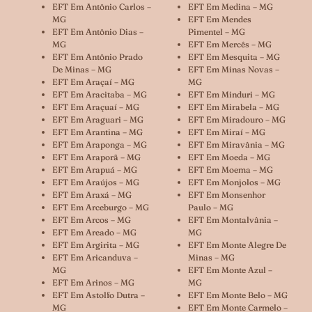
EFT Em Antônio Carlos –
EFT Em Medina – MG
MG
EFT Em Mendes
EFT Em Antônio Dias –
Pimentel – MG
MG
EFT Em Mercês – MG
EFT Em Antônio Prado
EFT Em Mesquita – MG
De Minas – MG
EFT Em Minas Novas –
EFT Em Araçaí – MG
MG
EFT Em Aracitaba – MG
EFT Em Minduri – MG
EFT Em Araçuaí – MG
EFT Em Mirabela – MG
EFT Em Araguari – MG
EFT Em Miradouro – MG
EFT Em Arantina – MG
EFT Em Miraí – MG
EFT Em Araponga – MG
EFT Em Miravânia – MG
EFT Em Araporã – MG
EFT Em Moeda – MG
EFT Em Arapuá – MG
EFT Em Moema – MG
EFT Em Araújos – MG
EFT Em Monjolos – MG
EFT Em Araxá – MG
EFT Em Monsenhor
EFT Em Arceburgo – MG
Paulo – MG
EFT Em Arcos – MG
EFT Em Montalvânia –
EFT Em Areado – MG
MG
EFT Em Argirita – MG
EFT Em Monte Alegre De
EFT Em Aricanduva –
Minas – MG
MG
EFT Em Monte Azul –
EFT Em Arinos – MG
MG
EFT Em Astolfo Dutra –
EFT Em Monte Belo – MG
MG
EFT Em Monte Carmelo –