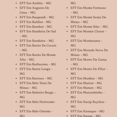
EFT Em Ataléia – MG
MG
EFT Em Augusto De
EFT Em Monte Formoso
Lima – MG
– MG
EFT Em Baependi – MG
EFT Em Monte Santo De
EFT Em Baldim – MG
Minas – MG
EFT Em Bambuí – MG
EFT Em Monte Sião – MG
EFT Em Bandeira Do Sul
EFT Em Montes Claros –
– MG
MG
EFT Em Bandeira – MG
EFT Em Montezuma –
EFT Em Barão De Cocais
MG
– MG
EFT Em Morada Nova De
EFT Em Barão De Monte
Minas – MG
Alto – MG
EFT Em Morro Da Garça
EFT Em Barbacena – MG
– MG
EFT Em Barra Longa –
EFT Em Morro Do Pilar –
MG
MG
EFT Em Barroso – MG
EFT Em Munhoz – MG
EFT Em Bela Vista De
EFT Em Muriaé – MG
Minas – MG
EFT Em Mutum – MG
EFT Em Belmiro Braga –
EFT Em Muzambinho –
MG
MG
EFT Em Belo Horizonte –
EFT Em Nacip Raydan –
MG
MG
EFT Em Belo Oriente –
EFT Em Nanuque – MG
MG
EFT Em Naque – MG