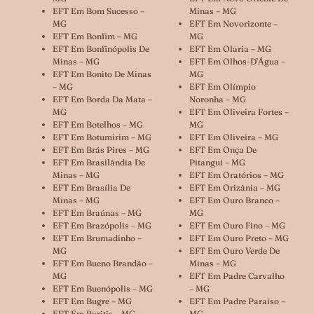
EFT Em Bom Sucesso –
Minas – MG
MG
EFT Em Novorizonte –
EFT Em Bonfim – MG
MG
EFT Em Bonfinópolis De
EFT Em Olaria – MG
Minas – MG
EFT Em Olhos-D’Água –
EFT Em Bonito De Minas
MG
– MG
EFT Em Olímpio
EFT Em Borda Da Mata –
Noronha – MG
MG
EFT Em Oliveira Fortes –
EFT Em Botelhos – MG
MG
EFT Em Botumirim – MG
EFT Em Oliveira – MG
EFT Em Brás Pires – MG
EFT Em Onça De
EFT Em Brasilândia De
Pitangui – MG
Minas – MG
EFT Em Oratórios – MG
EFT Em Brasília De
EFT Em Orizânia – MG
Minas – MG
EFT Em Ouro Branco –
EFT Em Braúnas – MG
MG
EFT Em Brazópolis – MG
EFT Em Ouro Fino – MG
EFT Em Brumadinho –
EFT Em Ouro Preto – MG
MG
EFT Em Ouro Verde De
EFT Em Bueno Brandão –
Minas – MG
MG
EFT Em Padre Carvalho
EFT Em Buenópolis – MG
– MG
EFT Em Bugre – MG
EFT Em Padre Paraíso –
EFT Em Buritis – MG
MG