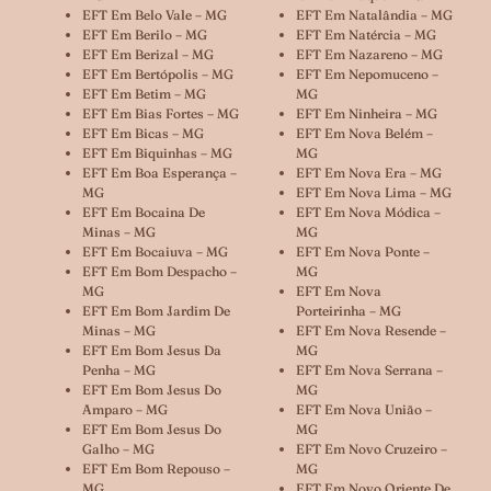
EFT Em Belo Vale – MG
EFT Em Natalândia – MG
EFT Em Berilo – MG
EFT Em Natércia – MG
EFT Em Berizal – MG
EFT Em Nazareno – MG
EFT Em Bertópolis – MG
EFT Em Nepomuceno –
EFT Em Betim – MG
MG
EFT Em Bias Fortes – MG
EFT Em Ninheira – MG
EFT Em Bicas – MG
EFT Em Nova Belém –
EFT Em Biquinhas – MG
MG
EFT Em Boa Esperança –
EFT Em Nova Era – MG
MG
EFT Em Nova Lima – MG
EFT Em Bocaina De
EFT Em Nova Módica –
Minas – MG
MG
EFT Em Bocaiuva – MG
EFT Em Nova Ponte –
EFT Em Bom Despacho –
MG
MG
EFT Em Nova
EFT Em Bom Jardim De
Porteirinha – MG
Minas – MG
EFT Em Nova Resende –
EFT Em Bom Jesus Da
MG
Penha – MG
EFT Em Nova Serrana –
EFT Em Bom Jesus Do
MG
Amparo – MG
EFT Em Nova União –
EFT Em Bom Jesus Do
MG
Galho – MG
EFT Em Novo Cruzeiro –
EFT Em Bom Repouso –
MG
MG
EFT Em Novo Oriente De