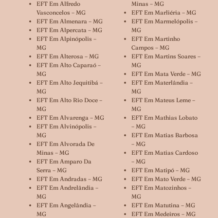
EFT Em Alfredo
Minas – MG
Vasconcelos – MG
EFT Em Marliéria – MG
EFT Em Almenara – MG
EFT Em Marmelópolis –
EFT Em Alpercata – MG
MG
EFT Em Alpinópolis –
EFT Em Martinho
MG
Campos – MG
EFT Em Alterosa – MG
EFT Em Martins Soares –
EFT Em Alto Caparaó –
MG
MG
EFT Em Mata Verde – MG
EFT Em Alto Jequitibá –
EFT Em Materlândia –
MG
MG
EFT Em Alto Rio Doce –
EFT Em Mateus Leme –
MG
MG
EFT Em Alvarenga – MG
EFT Em Mathias Lobato
EFT Em Alvinópolis –
– MG
MG
EFT Em Matias Barbosa
EFT Em Alvorada De
– MG
Minas – MG
EFT Em Matias Cardoso
EFT Em Amparo Da
– MG
Serra – MG
EFT Em Matipó – MG
EFT Em Andradas – MG
EFT Em Mato Verde – MG
EFT Em Andrelândia –
EFT Em Matozinhos –
MG
MG
EFT Em Angelândia –
EFT Em Matutina – MG
MG
EFT Em Medeiros – MG