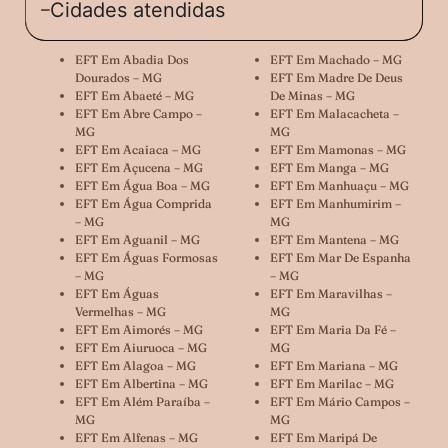
Cidades atendidas
EFT Em Abadia Dos
EFT Em Machado – MG
Dourados – MG
EFT Em Madre De Deus
EFT Em Abaeté – MG
De Minas – MG
EFT Em Abre Campo –
EFT Em Malacacheta –
MG
MG
EFT Em Acaiaca – MG
EFT Em Mamonas – MG
EFT Em Açucena – MG
EFT Em Manga – MG
EFT Em Água Boa – MG
EFT Em Manhuaçu – MG
EFT Em Água Comprida
EFT Em Manhumirim –
– MG
MG
EFT Em Aguanil – MG
EFT Em Mantena – MG
EFT Em Águas Formosas
EFT Em Mar De Espanha
– MG
– MG
EFT Em Águas
EFT Em Maravilhas –
Vermelhas – MG
MG
EFT Em Aimorés – MG
EFT Em Maria Da Fé –
EFT Em Aiuruoca – MG
MG
EFT Em Alagoa – MG
EFT Em Mariana – MG
EFT Em Albertina – MG
EFT Em Marilac – MG
EFT Em Além Paraíba –
EFT Em Mário Campos –
MG
MG
EFT Em Alfenas – MG
EFT Em Maripá De