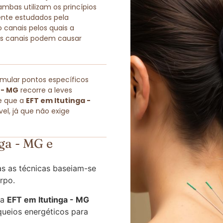
as utilizam os princípios
ente estudados pela
 canais pelos quais a
sses canais podem causar
imular pontos específicos
 - MG
recorre a leves
e que a
EFT em Itutinga -
l, já que não exige
ga - MG e
s as técnicas baseiam-se
rpo.
 a
EFT em Itutinga - MG
queios energéticos para