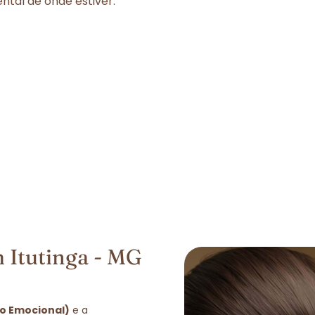
tal de onde estiver.
 Itutinga - MG
ão Emocional)
e a