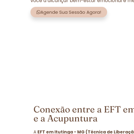
você a alcançar bem-estar emocional e men
Agende Sua Sessão Agora!
Conexão entre a EFT em
e a Acupuntura
A
EFT em Itutinga - MG (Técnica de Liberaç