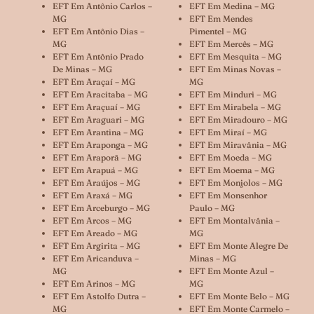
EFT Em Antônio Carlos –
EFT Em Medina – MG
MG
EFT Em Mendes
EFT Em Antônio Dias –
Pimentel – MG
MG
EFT Em Mercês – MG
EFT Em Antônio Prado
EFT Em Mesquita – MG
De Minas – MG
EFT Em Minas Novas –
EFT Em Araçaí – MG
MG
EFT Em Aracitaba – MG
EFT Em Minduri – MG
EFT Em Araçuaí – MG
EFT Em Mirabela – MG
EFT Em Araguari – MG
EFT Em Miradouro – MG
EFT Em Arantina – MG
EFT Em Miraí – MG
EFT Em Araponga – MG
EFT Em Miravânia – MG
EFT Em Araporã – MG
EFT Em Moeda – MG
EFT Em Arapuá – MG
EFT Em Moema – MG
EFT Em Araújos – MG
EFT Em Monjolos – MG
EFT Em Araxá – MG
EFT Em Monsenhor
EFT Em Arceburgo – MG
Paulo – MG
EFT Em Arcos – MG
EFT Em Montalvânia –
EFT Em Areado – MG
MG
EFT Em Argirita – MG
EFT Em Monte Alegre De
EFT Em Aricanduva –
Minas – MG
MG
EFT Em Monte Azul –
EFT Em Arinos – MG
MG
EFT Em Astolfo Dutra –
EFT Em Monte Belo – MG
MG
EFT Em Monte Carmelo –