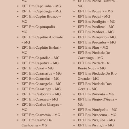
MG
EFT Em Pedro Teixeira –
EFT Em Capelinha – MG
MG
EFT Em Capetinga – MG
EFT Em Pequeri – MG
EFT Em Capim Branco –
EFT Em Pequi – MG
MG
EFT Em Perdigão – MG
EFT Em Capinópolis –
EFT Em Perdizes – MG
MG
EFT Em Perdões – MG
EFT Em Capitão Andrade
EFT Em Periquito – MG
– MG
EFT Em Pescador – MG
EFT Em Capitão Enéas –
EFT Em Piau – MG
MG
EFT Em Piedade De
EFT Em Capitólio – MG
Caratinga – MG
EFT Em Caputira – MG
EFT Em Piedade De
EFT Em Caraí – MG
Ponte Nova – MG
EFT Em Caranaíba – MG
EFT Em Piedade Do Rio
EFT Em Carandaí – MG
Grande – MG
EFT Em Carangola – MG
EFT Em Piedade Dos
EFT Em Caratinga – MG
Gerais – MG
EFT Em Carbonita – MG
EFT Em Pimenta – MG
EFT Em Careaçu – MG
EFT Em Pingo-D’Água –
EFT Em Carlos Chagas –
MG
MG
EFT Em Pintópolis – MG
EFT Em Carmésia – MG
EFT Em Piracema – MG
EFT Em Carmo Da
EFT Em Pirajuba – MG
Cachoeira – MG
EFT Em Piranga – MG