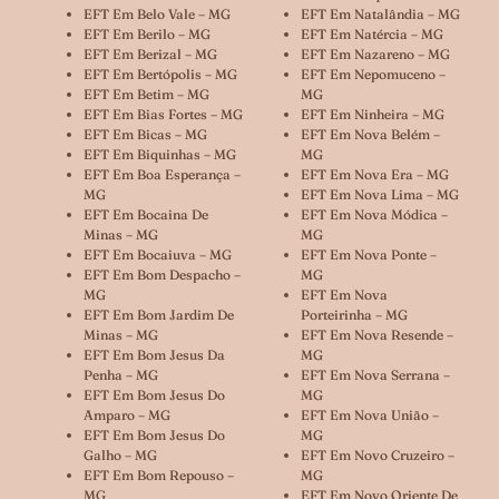
EFT Em Belo Vale – MG
EFT Em Natalândia – MG
EFT Em Berilo – MG
EFT Em Natércia – MG
EFT Em Berizal – MG
EFT Em Nazareno – MG
EFT Em Bertópolis – MG
EFT Em Nepomuceno –
EFT Em Betim – MG
MG
EFT Em Bias Fortes – MG
EFT Em Ninheira – MG
EFT Em Bicas – MG
EFT Em Nova Belém –
EFT Em Biquinhas – MG
MG
EFT Em Boa Esperança –
EFT Em Nova Era – MG
MG
EFT Em Nova Lima – MG
EFT Em Bocaina De
EFT Em Nova Módica –
Minas – MG
MG
EFT Em Bocaiuva – MG
EFT Em Nova Ponte –
EFT Em Bom Despacho –
MG
MG
EFT Em Nova
EFT Em Bom Jardim De
Porteirinha – MG
Minas – MG
EFT Em Nova Resende –
EFT Em Bom Jesus Da
MG
Penha – MG
EFT Em Nova Serrana –
EFT Em Bom Jesus Do
MG
Amparo – MG
EFT Em Nova União –
EFT Em Bom Jesus Do
MG
Galho – MG
EFT Em Novo Cruzeiro –
EFT Em Bom Repouso –
MG
MG
EFT Em Novo Oriente De