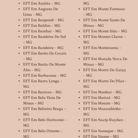
EFT Em Ataléia – MG
MG
EFT Em Augusto De
EFT Em Monte Formoso
Lima – MG
– MG
EFT Em Baependi – MG
EFT Em Monte Santo De
EFT Em Baldim – MG
Minas – MG
EFT Em Bambuí – MG
EFT Em Monte Sião – MG
EFT Em Bandeira Do Sul
EFT Em Montes Claros –
– MG
MG
EFT Em Bandeira – MG
EFT Em Montezuma –
EFT Em Barão De Cocais
MG
– MG
EFT Em Morada Nova De
EFT Em Barão De Monte
Minas – MG
Alto – MG
EFT Em Morro Da Garça
EFT Em Barbacena – MG
– MG
EFT Em Barra Longa –
EFT Em Morro Do Pilar –
MG
MG
EFT Em Barroso – MG
EFT Em Munhoz – MG
EFT Em Bela Vista De
EFT Em Muriaé – MG
Minas – MG
EFT Em Mutum – MG
EFT Em Belmiro Braga –
EFT Em Muzambinho –
MG
MG
EFT Em Belo Horizonte –
EFT Em Nacip Raydan –
MG
MG
EFT Em Belo Oriente –
EFT Em Nanuque – MG
MG
EFT Em Naque – MG