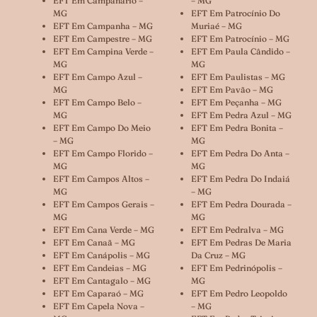
EFT Em Campanário –
– MG
MG
EFT Em Patrocínio Do
EFT Em Campanha – MG
Muriaé – MG
EFT Em Campestre – MG
EFT Em Patrocínio – MG
EFT Em Campina Verde –
EFT Em Paula Cândido –
MG
MG
EFT Em Campo Azul –
EFT Em Paulistas – MG
MG
EFT Em Pavão – MG
EFT Em Campo Belo –
EFT Em Peçanha – MG
MG
EFT Em Pedra Azul – MG
EFT Em Campo Do Meio
EFT Em Pedra Bonita –
– MG
MG
EFT Em Campo Florido –
EFT Em Pedra Do Anta –
MG
MG
EFT Em Campos Altos –
EFT Em Pedra Do Indaiá
MG
– MG
EFT Em Campos Gerais –
EFT Em Pedra Dourada –
MG
MG
EFT Em Cana Verde – MG
EFT Em Pedralva – MG
EFT Em Canaã – MG
EFT Em Pedras De Maria
EFT Em Canápolis – MG
Da Cruz – MG
EFT Em Candeias – MG
EFT Em Pedrinópolis –
EFT Em Cantagalo – MG
MG
EFT Em Caparaó – MG
EFT Em Pedro Leopoldo
EFT Em Capela Nova –
– MG