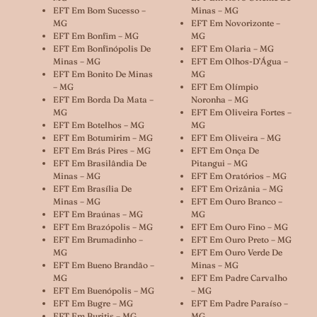
EFT Em Bom Sucesso –
Minas – MG
MG
EFT Em Novorizonte –
EFT Em Bonfim – MG
MG
EFT Em Bonfinópolis De
EFT Em Olaria – MG
Minas – MG
EFT Em Olhos-D’Água –
EFT Em Bonito De Minas
MG
– MG
EFT Em Olímpio
EFT Em Borda Da Mata –
Noronha – MG
MG
EFT Em Oliveira Fortes –
EFT Em Botelhos – MG
MG
EFT Em Botumirim – MG
EFT Em Oliveira – MG
EFT Em Brás Pires – MG
EFT Em Onça De
EFT Em Brasilândia De
Pitangui – MG
Minas – MG
EFT Em Oratórios – MG
EFT Em Brasília De
EFT Em Orizânia – MG
Minas – MG
EFT Em Ouro Branco –
EFT Em Braúnas – MG
MG
EFT Em Brazópolis – MG
EFT Em Ouro Fino – MG
EFT Em Brumadinho –
EFT Em Ouro Preto – MG
MG
EFT Em Ouro Verde De
EFT Em Bueno Brandão –
Minas – MG
MG
EFT Em Padre Carvalho
EFT Em Buenópolis – MG
– MG
EFT Em Bugre – MG
EFT Em Padre Paraíso –
EFT Em Buritis – MG
MG