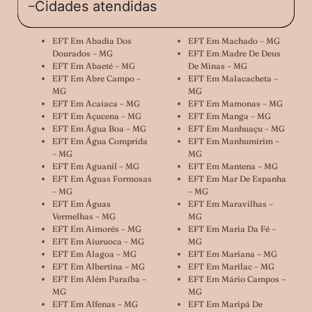
Cidades atendidas
EFT Em Abadia Dos
EFT Em Machado – MG
Dourados – MG
EFT Em Madre De Deus
EFT Em Abaeté – MG
De Minas – MG
EFT Em Abre Campo –
EFT Em Malacacheta –
MG
MG
EFT Em Acaiaca – MG
EFT Em Mamonas – MG
EFT Em Açucena – MG
EFT Em Manga – MG
EFT Em Água Boa – MG
EFT Em Manhuaçu – MG
EFT Em Água Comprida
EFT Em Manhumirim –
– MG
MG
EFT Em Aguanil – MG
EFT Em Mantena – MG
EFT Em Águas Formosas
EFT Em Mar De Espanha
– MG
– MG
EFT Em Águas
EFT Em Maravilhas –
Vermelhas – MG
MG
EFT Em Aimorés – MG
EFT Em Maria Da Fé –
EFT Em Aiuruoca – MG
MG
EFT Em Alagoa – MG
EFT Em Mariana – MG
EFT Em Albertina – MG
EFT Em Marilac – MG
EFT Em Além Paraíba –
EFT Em Mário Campos –
MG
MG
EFT Em Alfenas – MG
EFT Em Maripá De