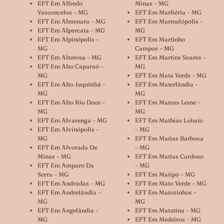
EFT Em Alfredo
Minas – MG
Vasconcelos – MG
EFT Em Marliéria – MG
EFT Em Almenara – MG
EFT Em Marmelópolis –
EFT Em Alpercata – MG
MG
EFT Em Alpinópolis –
EFT Em Martinho
MG
Campos – MG
EFT Em Alterosa – MG
EFT Em Martins Soares –
EFT Em Alto Caparaó –
MG
MG
EFT Em Mata Verde – MG
EFT Em Alto Jequitibá –
EFT Em Materlândia –
MG
MG
EFT Em Alto Rio Doce –
EFT Em Mateus Leme –
MG
MG
EFT Em Alvarenga – MG
EFT Em Mathias Lobato
EFT Em Alvinópolis –
– MG
MG
EFT Em Matias Barbosa
EFT Em Alvorada De
– MG
Minas – MG
EFT Em Matias Cardoso
EFT Em Amparo Da
– MG
Serra – MG
EFT Em Matipó – MG
EFT Em Andradas – MG
EFT Em Mato Verde – MG
EFT Em Andrelândia –
EFT Em Matozinhos –
MG
MG
EFT Em Angelândia –
EFT Em Matutina – MG
MG
EFT Em Medeiros – MG