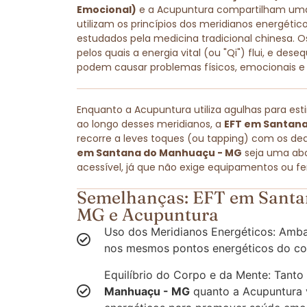
Emocional)
e a Acupuntura compartilham u
utilizam os princípios dos meridianos energét
estudados pela medicina tradicional chinesa. O
pelos quais a energia vital (ou "Qi") flui, e dese
podem causar problemas físicos, emocionais e
Enquanto a Acupuntura utiliza agulhas para est
ao longo desses meridianos, a
EFT em Santan
recorre a leves toques (ou tapping) com os ded
em Santana do Manhuaçu - MG
seja uma abo
acessível, já que não exige equipamentos ou fe
Semelhanças: EFT em Santa
MG e Acupuntura
Uso dos Meridianos Energéticos: Amba
nos mesmos pontos energéticos do co
Equilíbrio do Corpo e da Mente: Tanto
Manhuaçu - MG
quanto a Acupuntura v