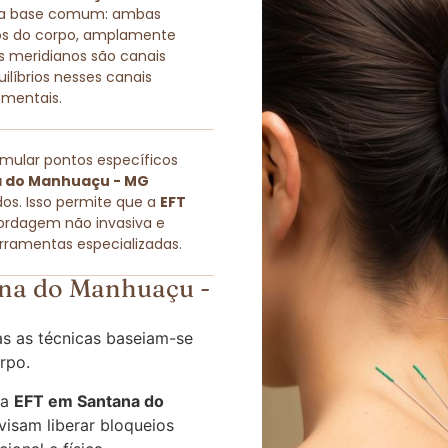
ma base comum: ambas
icos do corpo, amplamente
s meridianos são canais
quilíbrios nesses canais
 mentais.
imular pontos específicos
a do Manhuaçu - MG
os. Isso permite que a
EFT
rdagem não invasiva e
rramentas especializadas.
na do Manhuaçu -
s as técnicas baseiam-se
rpo.
 a
EFT em Santana do
isam liberar bloqueios