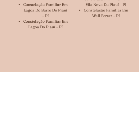
Constelação Familiar Em
Vila Nova Do Piauí – PI
Lagoa Do Barro Do Piauí
Constelação Familiar Em
– PI
Wall Ferraz – PI
Constelação Familiar Em
Lagoa Do Piauí – PI