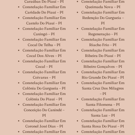
Caraúbas Do Piauí – PI
Constelação Familiar Em
Constelação Familiar Em
Queimada Nova – PI
Caridade Do Piauí – PI
Constelação Familiar Em
Constelação Familiar Em
Redenção Do Gurgueia –
Castelo Do Piauí – PI
PI
Constelação Familiar Em
Constelação Familiar Em
Caxingó – PI
Regeneração – PI
Constelação Familiar Em
Constelação Familiar Em
Cocal De Telha – PI
Riacho Frio – PI
Constelação Familiar Em
Constelação Familiar Em
Cocal Dos Alves – PI
Ribeira Do Piauí – PI
Constelação Familiar Em
Constelação Familiar Em
Cocal – PI
Ribeiro Gonçalves – PI
Constelação Familiar Em
Constelação Familiar Em
Coivaras – PI
Rio Grande Do Piauí – PI
Constelação Familiar Em
Constelação Familiar Em
Colônia Do Gurgueia – PI
Santa Cruz Dos Milagres
Constelação Familiar Em
– PI
Colônia Do Piauí – PI
Constelação Familiar Em
Constelação Familiar Em
Santa Filomena – PI
Conceição Do Canindé –
Constelação Familiar Em
PI
Santa Luz – PI
Constelação Familiar Em
Constelação Familiar Em
Coronel José Dias – PI
Santa Rosa Do Piauí – PI
Constelação Familiar Em
Constelação Familiar Em