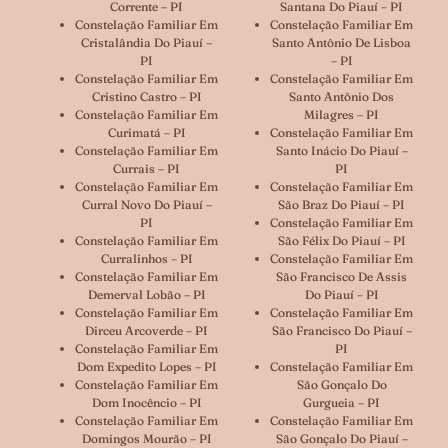
Corrente – PI
Santana Do Piauí – PI
Constelação Familiar Em
Constelação Familiar Em
Cristalândia Do Piauí –
Santo Antônio De Lisboa
PI
– PI
Constelação Familiar Em
Constelação Familiar Em
Cristino Castro – PI
Santo Antônio Dos
Constelação Familiar Em
Milagres – PI
Curimatá – PI
Constelação Familiar Em
Constelação Familiar Em
Santo Inácio Do Piauí –
Currais – PI
PI
Constelação Familiar Em
Constelação Familiar Em
Curral Novo Do Piauí –
São Braz Do Piauí – PI
PI
Constelação Familiar Em
Constelação Familiar Em
São Félix Do Piauí – PI
Curralinhos – PI
Constelação Familiar Em
Constelação Familiar Em
São Francisco De Assis
Demerval Lobão – PI
Do Piauí – PI
Constelação Familiar Em
Constelação Familiar Em
Dirceu Arcoverde – PI
São Francisco Do Piauí –
Constelação Familiar Em
PI
Dom Expedito Lopes – PI
Constelação Familiar Em
Constelação Familiar Em
São Gonçalo Do
Dom Inocêncio – PI
Gurgueia – PI
Constelação Familiar Em
Constelação Familiar Em
Domingos Mourão – PI
São Gonçalo Do Piauí –