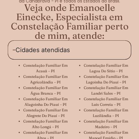
da Canabrava - PI e todos os Estados do Brasil.
Veja onde Emanoelle
Einecke, Especialista em
Constelação Familiar perto
de mim, atende:
Cidades atendidas
Constelação Familiar Em
Constelação Familiar Em
Acauã – PI
Lagoa Do Sítio – PI
Constelação Familiar Em
Constelação Familiar Em
Agricolândia – PI
Lagoinha Do Piauí – PI
Constelação Familiar Em
Constelação Familiar Em
Água Branca – PI
Landri Sales – PI
Constelação Familiar Em
Constelação Familiar Em
Alagoinha Do Piauí – PI
Luís Correia – PI
Constelação Familiar Em
Constelação Familiar Em
Alegrete Do Piauí – PI
Luzilândia – PI
Constelação Familiar Em
Constelação Familiar Em
Alto Longá – PI
Madeiro – PI
Constelação Familiar Em
Constelação Familiar Em
Altos – PI
Manoel Emídio – PI