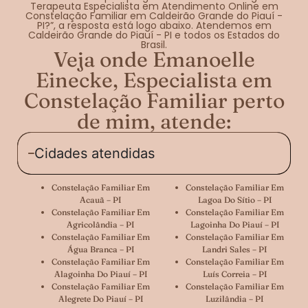
Terapeuta Especialista em Atendimento Online em
Constelação Familiar em Caldeirão Grande do Piauí -
PI?”, a resposta está logo abaixo. Atendemos em
Caldeirão Grande do Piauí - PI e todos os Estados do
Brasil.
Veja onde Emanoelle
Einecke, Especialista em
Constelação Familiar perto
de mim, atende:
Cidades atendidas
Constelação Familiar Em
Constelação Familiar Em
Acauã – PI
Lagoa Do Sítio – PI
Constelação Familiar Em
Constelação Familiar Em
Agricolândia – PI
Lagoinha Do Piauí – PI
Constelação Familiar Em
Constelação Familiar Em
Água Branca – PI
Landri Sales – PI
Constelação Familiar Em
Constelação Familiar Em
Alagoinha Do Piauí – PI
Luís Correia – PI
Constelação Familiar Em
Constelação Familiar Em
Alegrete Do Piauí – PI
Luzilândia – PI