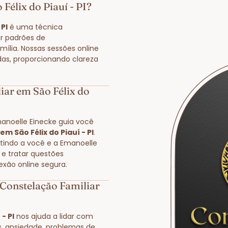
Félix do Piauí - PI?
 PI
é uma técnica
r padrões de
ília. Nossas sessões online
das, proporcionando clareza
ar em São Félix do
manoelle Einecke guia você
m São Félix do Piauí - PI
.
itindo a você e a Emanoelle
 e tratar questões
exão online segura.
Constelação Familiar
- PI
nos ajuda a lidar com
s, ansiedade, problemas de