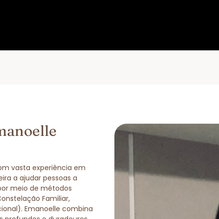
manoelle
com vasta experiência em
eira a ajudar pessoas a
 por meio de métodos
Constelação Familiar,
cional). Emanoelle combina