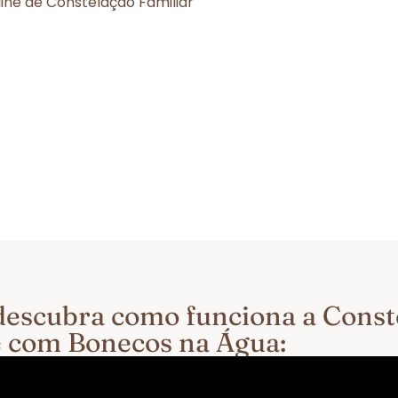
ine de Constelação Familiar
e descubra como funciona a Cons
ne com Bonecos na Água: