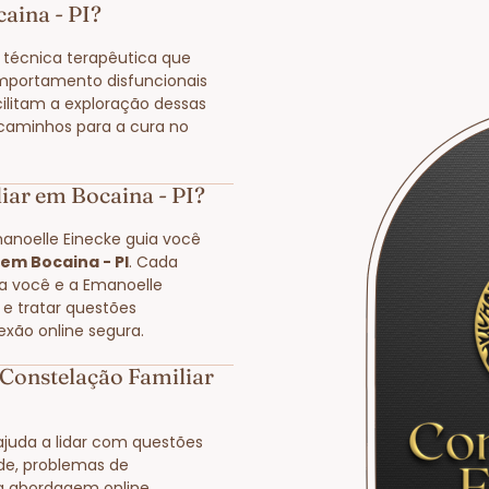
aina - PI?
técnica terapêutica que
mportamento disfuncionais
cilitam a exploração dessas
 caminhos para a cura no
iar em Bocaina - PI?
manoelle Einecke guia você
em Bocaina - PI
. Cada
 a você e a Emanoelle
 e tratar questões
exão online segura.
Constelação Familiar
juda a lidar com questões
ade, problemas de
a abordagem online