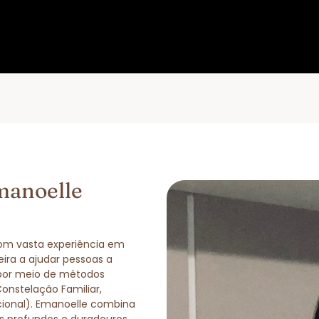
manoelle
com vasta experiência em
eira a ajudar pessoas a
 por meio de métodos
Constelação Familiar,
cional). Emanoelle combina