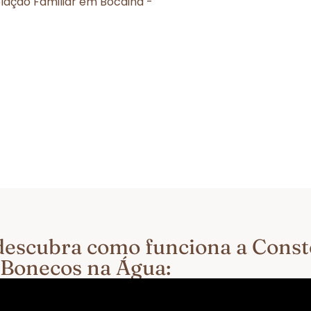
lação Familiar em Bocaina -
e descubra como funciona a Cons
 Bonecos na Água: