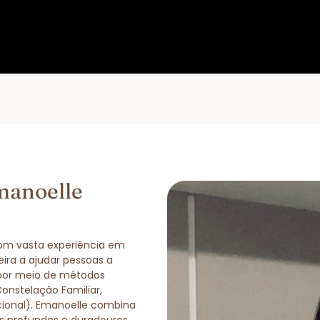
manoelle
com vasta experiência em
eira a ajudar pessoas a
 por meio de métodos
Constelação Familiar,
cional). Emanoelle combina