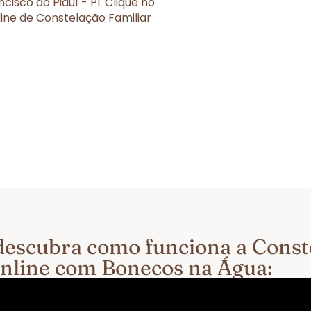
isco do Piauí - PI. Clique no
ine de Constelação Familiar
e descubra como funciona a Cons
 Online com Bonecos na Água: