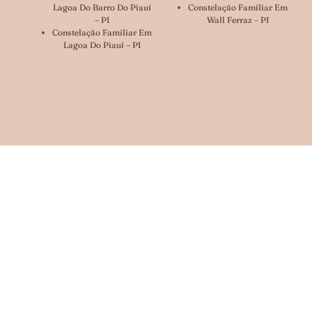
Lagoa Do Barro Do Piauí
Constelação Familiar Em
– PI
Wall Ferraz – PI
Constelação Familiar Em
Lagoa Do Piauí – PI