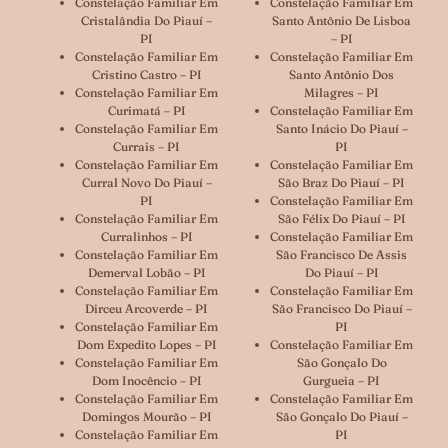
Constelação Familiar Em
Constelação Familiar Em
Cristalândia Do Piauí –
Santo Antônio De Lisboa
PI
– PI
Constelação Familiar Em
Constelação Familiar Em
Cristino Castro – PI
Santo Antônio Dos
Constelação Familiar Em
Milagres – PI
Curimatá – PI
Constelação Familiar Em
Constelação Familiar Em
Santo Inácio Do Piauí –
Currais – PI
PI
Constelação Familiar Em
Constelação Familiar Em
Curral Novo Do Piauí –
São Braz Do Piauí – PI
PI
Constelação Familiar Em
Constelação Familiar Em
São Félix Do Piauí – PI
Curralinhos – PI
Constelação Familiar Em
Constelação Familiar Em
São Francisco De Assis
Demerval Lobão – PI
Do Piauí – PI
Constelação Familiar Em
Constelação Familiar Em
Dirceu Arcoverde – PI
São Francisco Do Piauí –
Constelação Familiar Em
PI
Dom Expedito Lopes – PI
Constelação Familiar Em
Constelação Familiar Em
São Gonçalo Do
Dom Inocêncio – PI
Gurgueia – PI
Constelação Familiar Em
Constelação Familiar Em
Domingos Mourão – PI
São Gonçalo Do Piauí –
Constelação Familiar Em
PI