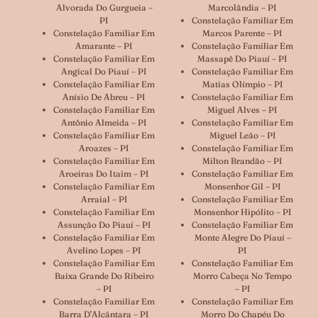
Alvorada Do Gurgueia –
Marcolândia – PI
PI
Constelação Familiar Em
Constelação Familiar Em
Marcos Parente – PI
Amarante – PI
Constelação Familiar Em
Constelação Familiar Em
Massapê Do Piauí – PI
Angical Do Piauí – PI
Constelação Familiar Em
Constelação Familiar Em
Matias Olímpio – PI
Anísio De Abreu – PI
Constelação Familiar Em
Constelação Familiar Em
Miguel Alves – PI
Antônio Almeida – PI
Constelação Familiar Em
Constelação Familiar Em
Miguel Leão – PI
Aroazes – PI
Constelação Familiar Em
Constelação Familiar Em
Milton Brandão – PI
Aroeiras Do Itaim – PI
Constelação Familiar Em
Constelação Familiar Em
Monsenhor Gil – PI
Arraial – PI
Constelação Familiar Em
Constelação Familiar Em
Monsenhor Hipólito – PI
Assunção Do Piauí – PI
Constelação Familiar Em
Constelação Familiar Em
Monte Alegre Do Piauí –
Avelino Lopes – PI
PI
Constelação Familiar Em
Constelação Familiar Em
Baixa Grande Do Ribeiro
Morro Cabeça No Tempo
– PI
– PI
Constelação Familiar Em
Constelação Familiar Em
Barra D’Alcântara – PI
Morro Do Chapéu Do