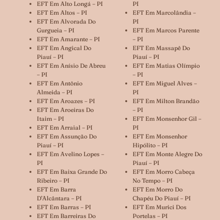
EFT Em Alto Longá – PI
PI
EFT Em Altos – PI
EFT Em Marcolândia –
EFT Em Alvorada Do
PI
Gurgueia – PI
EFT Em Marcos Parente
EFT Em Amarante – PI
– PI
EFT Em Angical Do
EFT Em Massapê Do
Piauí – PI
Piauí – PI
EFT Em Anísio De Abreu
EFT Em Matias Olímpio
– PI
– PI
EFT Em Antônio
EFT Em Miguel Alves –
Almeida – PI
PI
EFT Em Aroazes – PI
EFT Em Milton Brandão
EFT Em Aroeiras Do
– PI
Itaim – PI
EFT Em Monsenhor Gil –
EFT Em Arraial – PI
PI
EFT Em Assunção Do
EFT Em Monsenhor
Piauí – PI
Hipólito – PI
EFT Em Avelino Lopes –
EFT Em Monte Alegre Do
PI
Piauí – PI
EFT Em Baixa Grande Do
EFT Em Morro Cabeça
Ribeiro – PI
No Tempo – PI
EFT Em Barra
EFT Em Morro Do
D’Alcântara – PI
Chapéu Do Piauí – PI
EFT Em Barras – PI
EFT Em Murici Dos
EFT Em Barreiras Do
Portelas – PI