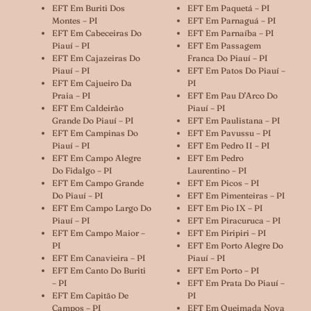
EFT Em Buriti Dos
EFT Em Paquetá – PI
Montes – PI
EFT Em Parnaguá – PI
EFT Em Cabeceiras Do
EFT Em Parnaíba – PI
Piauí – PI
EFT Em Passagem
EFT Em Cajazeiras Do
Franca Do Piauí – PI
Piauí – PI
EFT Em Patos Do Piauí –
EFT Em Cajueiro Da
PI
Praia – PI
EFT Em Pau D’Arco Do
EFT Em Caldeirão
Piauí – PI
Grande Do Piauí – PI
EFT Em Paulistana – PI
EFT Em Campinas Do
EFT Em Pavussu – PI
Piauí – PI
EFT Em Pedro II – PI
EFT Em Campo Alegre
EFT Em Pedro
Do Fidalgo – PI
Laurentino – PI
EFT Em Campo Grande
EFT Em Picos – PI
Do Piauí – PI
EFT Em Pimenteiras – PI
EFT Em Campo Largo Do
EFT Em Pio IX – PI
Piauí – PI
EFT Em Piracuruca – PI
EFT Em Campo Maior –
EFT Em Piripiri – PI
PI
EFT Em Porto Alegre Do
EFT Em Canavieira – PI
Piauí – PI
EFT Em Canto Do Buriti
EFT Em Porto – PI
– PI
EFT Em Prata Do Piauí –
EFT Em Capitão De
PI
Campos – PI
EFT Em Queimada Nova