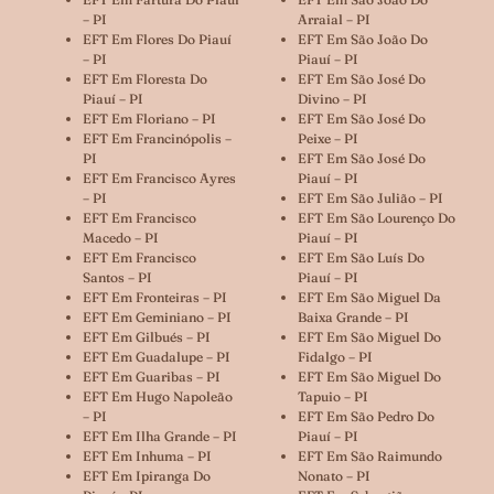
– PI
Arraial – PI
EFT Em Flores Do Piauí
EFT Em São João Do
– PI
Piauí – PI
EFT Em Floresta Do
EFT Em São José Do
Piauí – PI
Divino – PI
EFT Em Floriano – PI
EFT Em São José Do
EFT Em Francinópolis –
Peixe – PI
PI
EFT Em São José Do
EFT Em Francisco Ayres
Piauí – PI
– PI
EFT Em São Julião – PI
EFT Em Francisco
EFT Em São Lourenço Do
Macedo – PI
Piauí – PI
EFT Em Francisco
EFT Em São Luís Do
Santos – PI
Piauí – PI
EFT Em Fronteiras – PI
EFT Em São Miguel Da
EFT Em Geminiano – PI
Baixa Grande – PI
EFT Em Gilbués – PI
EFT Em São Miguel Do
EFT Em Guadalupe – PI
Fidalgo – PI
EFT Em Guaribas – PI
EFT Em São Miguel Do
EFT Em Hugo Napoleão
Tapuio – PI
– PI
EFT Em São Pedro Do
EFT Em Ilha Grande – PI
Piauí – PI
EFT Em Inhuma – PI
EFT Em São Raimundo
EFT Em Ipiranga Do
Nonato – PI