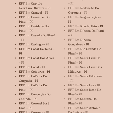
EFT Em Capitão
– PI
Gervásio Oliveira – PI
EFT Em Redenção Do
EFT Em Caracol – PI
Gurgueia – PI
EFT Em Caraúbas Do
EFT Em Regeneração –
Piauí – PI
PI
EFT Em Caridade Do
EFT Em Riacho Frio – PI
Piauí – PI
EFT Em Ribeira Do Piauí
EFT Em Castelo Do Piauí
– PI
– PI
EFT Em Ribeiro
EFT Em Caxingó – PI
Gonçalves – PI
EFT Em Cocal De Telha –
EFT Em Rio Grande Do
PI
Piauí – PI
EFT Em Cocal Dos Alves
EFT Em Santa Cruz Do
– PI
Piauí – PI
EFT Em Cocal – PI
EFT Em Santa Cruz Dos
EFT Em Coivaras – PI
Milagres – PI
EFT Em Colônia Do
EFT Em Santa Filomena
Gurgueia – PI
– PI
EFT Em Colônia Do
EFT Em Santa Luz – PI
Piauí – PI
EFT Em Santa Rosa Do
EFT Em Conceição Do
Piauí – PI
Canindé – PI
EFT Em Santana Do
EFT Em Coronel José
Piauí – PI
Dias – PI
EFT Em Santo Antônio
EFT Em Corrente – PI
De Lisboa – PI