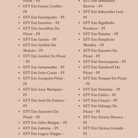
Piauí – PI
EFT Em Sebastião
EFT Em Isaías Coelho –
Barros – PI
PI
EFT Em Sebastião Leal –
EFT Em Itainópolis – PI
PI
EFT Em Itaueira – PI
EFT Em Sigefredo
EFT Em Jacobina Do
Pacheco – PI
Piauí – PI
EFT Em Simões – PI
EFT Em Jaicós – PI
EFT Em Simplício
EFT Em Jardim Do
Mendes – PI
Mulato – PI
EFT Em Socorro Do
EFT Em Jatobá Do Piauí
Piauí – PI
– PI
EFT Em Sussuapara – PI
EFT Em Jerumenha – PI
EFT Em Tamboril Do
EFT Em João Costa – PI
Piauí – PI
EFT Em Joaquim Pires –
EFT Em Tanque Do Piauí
PI
– PI
EFT Em Joca Marques –
EFT Em Teresina – PI
PI
EFT Em União – PI
EFT Em José De Freitas –
EFT Em Uruçuí – PI
PI
EFT Em Valença Do
EFT Em Juazeiro Do
Piauí – PI
Piauí – PI
EFT Em Várzea Branca –
EFT Em Júlio Borges – PI
PI
EFT Em Jurema – PI
EFT Em Várzea Grande –
EFT Em Lagoa Alegre –
PI