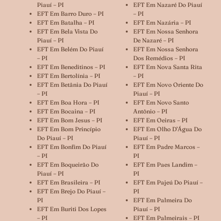
Piauí – PI
EFT Em Nazaré Do Piauí
EFT Em Barro Duro – PI
– PI
EFT Em Batalha – PI
EFT Em Nazária – PI
EFT Em Bela Vista Do
EFT Em Nossa Senhora
Piauí – PI
De Nazaré – PI
EFT Em Belém Do Piauí
EFT Em Nossa Senhora
– PI
Dos Remédios – PI
EFT Em Beneditinos – PI
EFT Em Nova Santa Rita
EFT Em Bertolínia – PI
– PI
EFT Em Betânia Do Piauí
EFT Em Novo Oriente Do
– PI
Piauí – PI
EFT Em Boa Hora – PI
EFT Em Novo Santo
EFT Em Bocaina – PI
Antônio – PI
EFT Em Bom Jesus – PI
EFT Em Oeiras – PI
EFT Em Bom Princípio
EFT Em Olho D’Água Do
Do Piauí – PI
Piauí – PI
EFT Em Bonfim Do Piauí
EFT Em Padre Marcos –
– PI
PI
EFT Em Boqueirão Do
EFT Em Paes Landim –
Piauí – PI
PI
EFT Em Brasileira – PI
EFT Em Pajeú Do Piauí –
EFT Em Brejo Do Piauí –
PI
PI
EFT Em Palmeira Do
EFT Em Buriti Dos Lopes
Piauí – PI
– PI
EFT Em Palmeirais – PI