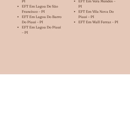
PI
EFT Em Vera Mendes –
EFT Em Lagoa De São
PI
Francisco – PI
EFT Em Vila Nova Do
EFT Em Lagoa Do Barro
Piauí – PI
Do Piauí – PI
EFT Em Wall Ferraz – PI
EFT Em Lagoa Do Piauí
– PI