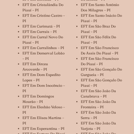
EFT Em Cristalândia Do
EFT Em Santo Antônio
Piauí – PI
Dos Milagres – PI
EFT Em Cristino Castro –
EFT Em Santo Inácio Do
PI
Piauí – PI
EFT Em Curimatá – PI
EFT Em São Braz Do
EFT Em Currais – PI
Piauí – PI
EFT Em Curral Novo Do
EFT Em São Félix Do
Piauí – PI
Piauí – PI
EFT Em Curralinhos – PI
EFT Em São Francisco
EFT Em Demerval Lobão
De Assis Do Piauí – PI
– PI
EFT Em São Francisco
EFT Em Dirceu
Do Piauí – PI
Arcoverde – PI
EFT Em São Gonçalo Do
EFT Em Dom Expedito
Gurgueia – PI
Lopes – PI
EFT Em São Gonçalo Do
EFT Em Dom Inocêncio –
Piauí – PI
PI
EFT Em São João Da
EFT Em Domingos
Canabrava – PI
Mourão – PI
EFT Em São João Da
EFT Em Elesbão Veloso –
Fronteira – PI
PI
EFT Em São João Da
EFT Em Eliseu Martins –
Serra – PI
PI
EFT Em São João Da
EFT Em Esperantina – PI
Varjota – PI
EFT Em Fartura Do Piauí
EFT Em São João Do