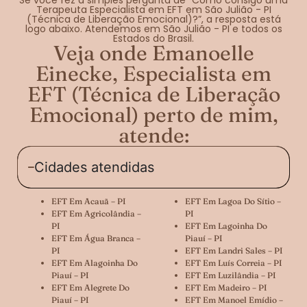
Terapeuta Especialista em EFT em São Julião - PI
(Técnica de Liberação Emocional)?”, a resposta está
logo abaixo. Atendemos em São Julião - PI e todos os
Estados do Brasil.
Veja onde Emanoelle
Einecke, Especialista em
EFT (Técnica de Liberação
Emocional) perto de mim,
atende:
Cidades atendidas
EFT Em Acauã – PI
EFT Em Lagoa Do Sítio –
EFT Em Agricolândia –
PI
PI
EFT Em Lagoinha Do
EFT Em Água Branca –
Piauí – PI
PI
EFT Em Landri Sales – PI
EFT Em Alagoinha Do
EFT Em Luís Correia – PI
Piauí – PI
EFT Em Luzilândia – PI
EFT Em Alegrete Do
EFT Em Madeiro – PI
Piauí – PI
EFT Em Manoel Emídio –