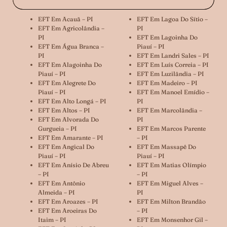
EFT Em Acauã – PI
EFT Em Lagoa Do Sítio –
EFT Em Agricolândia –
PI
PI
EFT Em Lagoinha Do
EFT Em Água Branca –
Piauí – PI
PI
EFT Em Landri Sales – PI
EFT Em Alagoinha Do
EFT Em Luís Correia – PI
Piauí – PI
EFT Em Luzilândia – PI
EFT Em Alegrete Do
EFT Em Madeiro – PI
Piauí – PI
EFT Em Manoel Emídio –
EFT Em Alto Longá – PI
PI
EFT Em Altos – PI
EFT Em Marcolândia –
EFT Em Alvorada Do
PI
Gurgueia – PI
EFT Em Marcos Parente
EFT Em Amarante – PI
– PI
EFT Em Angical Do
EFT Em Massapê Do
Piauí – PI
Piauí – PI
EFT Em Anísio De Abreu
EFT Em Matias Olímpio
– PI
– PI
EFT Em Antônio
EFT Em Miguel Alves –
Almeida – PI
PI
EFT Em Aroazes – PI
EFT Em Milton Brandão
EFT Em Aroeiras Do
– PI
Itaim – PI
EFT Em Monsenhor Gil –