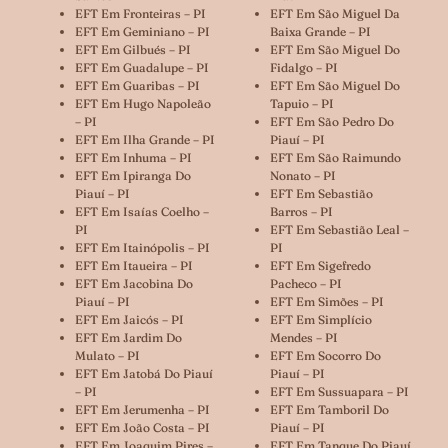
EFT Em Fronteiras – PI
EFT Em São Miguel Da
EFT Em Geminiano – PI
Baixa Grande – PI
EFT Em Gilbués – PI
EFT Em São Miguel Do
EFT Em Guadalupe – PI
Fidalgo – PI
EFT Em Guaribas – PI
EFT Em São Miguel Do
EFT Em Hugo Napoleão
Tapuio – PI
– PI
EFT Em São Pedro Do
EFT Em Ilha Grande – PI
Piauí – PI
EFT Em Inhuma – PI
EFT Em São Raimundo
EFT Em Ipiranga Do
Nonato – PI
Piauí – PI
EFT Em Sebastião
EFT Em Isaías Coelho –
Barros – PI
PI
EFT Em Sebastião Leal –
EFT Em Itainópolis – PI
PI
EFT Em Itaueira – PI
EFT Em Sigefredo
EFT Em Jacobina Do
Pacheco – PI
Piauí – PI
EFT Em Simões – PI
EFT Em Jaicós – PI
EFT Em Simplício
EFT Em Jardim Do
Mendes – PI
Mulato – PI
EFT Em Socorro Do
EFT Em Jatobá Do Piauí
Piauí – PI
– PI
EFT Em Sussuapara – PI
EFT Em Jerumenha – PI
EFT Em Tamboril Do
EFT Em João Costa – PI
Piauí – PI
EFT Em Joaquim Pires –
EFT Em Tanque Do Piauí