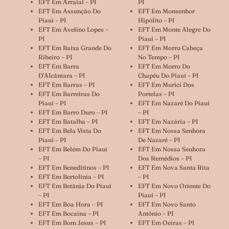
EFT Em Arraial – PI
PI
EFT Em Assunção Do
EFT Em Monsenhor
Piauí – PI
Hipólito – PI
EFT Em Avelino Lopes –
EFT Em Monte Alegre Do
PI
Piauí – PI
EFT Em Baixa Grande Do
EFT Em Morro Cabeça
Ribeiro – PI
No Tempo – PI
EFT Em Barra
EFT Em Morro Do
D’Alcântara – PI
Chapéu Do Piauí – PI
EFT Em Barras – PI
EFT Em Murici Dos
EFT Em Barreiras Do
Portelas – PI
Piauí – PI
EFT Em Nazaré Do Piauí
EFT Em Barro Duro – PI
– PI
EFT Em Batalha – PI
EFT Em Nazária – PI
EFT Em Bela Vista Do
EFT Em Nossa Senhora
Piauí – PI
De Nazaré – PI
EFT Em Belém Do Piauí
EFT Em Nossa Senhora
– PI
Dos Remédios – PI
EFT Em Beneditinos – PI
EFT Em Nova Santa Rita
EFT Em Bertolínia – PI
– PI
EFT Em Betânia Do Piauí
EFT Em Novo Oriente Do
– PI
Piauí – PI
EFT Em Boa Hora – PI
EFT Em Novo Santo
EFT Em Bocaina – PI
Antônio – PI
EFT Em Bom Jesus – PI
EFT Em Oeiras – PI