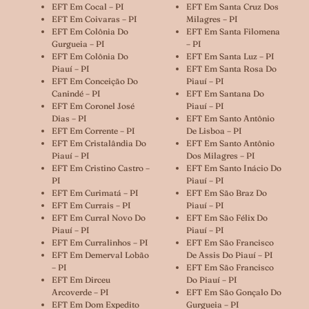
EFT Em Cocal – PI
EFT Em Santa Cruz Dos
EFT Em Coivaras – PI
Milagres – PI
EFT Em Colônia Do
EFT Em Santa Filomena
Gurgueia – PI
– PI
EFT Em Colônia Do
EFT Em Santa Luz – PI
Piauí – PI
EFT Em Santa Rosa Do
EFT Em Conceição Do
Piauí – PI
Canindé – PI
EFT Em Santana Do
EFT Em Coronel José
Piauí – PI
Dias – PI
EFT Em Santo Antônio
EFT Em Corrente – PI
De Lisboa – PI
EFT Em Cristalândia Do
EFT Em Santo Antônio
Piauí – PI
Dos Milagres – PI
EFT Em Cristino Castro –
EFT Em Santo Inácio Do
PI
Piauí – PI
EFT Em Curimatá – PI
EFT Em São Braz Do
EFT Em Currais – PI
Piauí – PI
EFT Em Curral Novo Do
EFT Em São Félix Do
Piauí – PI
Piauí – PI
EFT Em Curralinhos – PI
EFT Em São Francisco
EFT Em Demerval Lobão
De Assis Do Piauí – PI
– PI
EFT Em São Francisco
EFT Em Dirceu
Do Piauí – PI
Arcoverde – PI
EFT Em São Gonçalo Do
EFT Em Dom Expedito
Gurgueia – PI