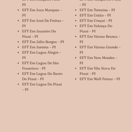
PI
– PI
EFT Em Joca Marques –
EFT Em Teresina – PI
PI
EFT Em União – PI
EFT Em José De Freitas –
EFT Em Uruçuí – PI
PI
EFT Em Valença Do
EFT Em Juazeiro Do
Piauí – PI
Piauí – PI
EFT Em Várzea Branca –
EFT Em Júlio Borges – PI
PI
EFT Em Jurema – PI
EFT Em Várzea Grande –
EFT Em Lagoa Alegre –
PI
PI
EFT Em Vera Mendes –
EFT Em Lagoa De São
PI
Francisco – PI
EFT Em Vila Nova Do
EFT Em Lagoa Do Barro
Piauí – PI
Do Piauí – PI
EFT Em Wall Ferraz – PI
EFT Em Lagoa Do Piauí
– PI