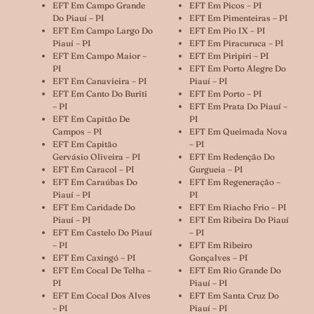
EFT Em Campo Grande
EFT Em Picos – PI
Do Piauí – PI
EFT Em Pimenteiras – PI
EFT Em Campo Largo Do
EFT Em Pio IX – PI
Piauí – PI
EFT Em Piracuruca – PI
EFT Em Campo Maior –
EFT Em Piripiri – PI
PI
EFT Em Porto Alegre Do
EFT Em Canavieira – PI
Piauí – PI
EFT Em Canto Do Buriti
EFT Em Porto – PI
– PI
EFT Em Prata Do Piauí –
EFT Em Capitão De
PI
Campos – PI
EFT Em Queimada Nova
EFT Em Capitão
– PI
Gervásio Oliveira – PI
EFT Em Redenção Do
EFT Em Caracol – PI
Gurgueia – PI
EFT Em Caraúbas Do
EFT Em Regeneração –
Piauí – PI
PI
EFT Em Caridade Do
EFT Em Riacho Frio – PI
Piauí – PI
EFT Em Ribeira Do Piauí
EFT Em Castelo Do Piauí
– PI
– PI
EFT Em Ribeiro
EFT Em Caxingó – PI
Gonçalves – PI
EFT Em Cocal De Telha –
EFT Em Rio Grande Do
PI
Piauí – PI
EFT Em Cocal Dos Alves
EFT Em Santa Cruz Do
– PI
Piauí – PI