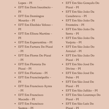
Lopes – PI
EFT Em São Gonçalo Do
EFT Em Dom Inocêncio –
Piauí – PI
PI
EFT Em São João Da
EFT Em Domingos
Canabrava – PI
Mourão – PI
EFT Em São João Da
EFT Em Elesbão Veloso –
Fronteira – PI
PI
EFT Em São João Da
EFT Em Eliseu Martins –
Serra – PI
PI
EFT Em São João Da
EFT Em Esperantina – PI
Varjota – PI
EFT Em Fartura Do Piauí
EFT Em São João Do
– PI
Arraial – PI
EFT Em Flores Do Piauí
EFT Em São João Do
– PI
Piauí – PI
EFT Em Floresta Do
EFT Em São José Do
Piauí – PI
Divino – PI
EFT Em Floriano – PI
EFT Em São José Do
EFT Em Francinópolis –
Peixe – PI
PI
EFT Em São José Do
EFT Em Francisco Ayres
Piauí – PI
– PI
EFT Em São Julião – PI
EFT Em Francisco
EFT Em São Lourenço Do
Macedo – PI
Piauí – PI
EFT Em Francisco
EFT Em São Luís Do
Santos – PI
Piauí – PI