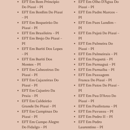
EFT Em Bom Princípio
EFT Em Olho D’Água Do
Do Piauí – PI
Piauí – PI
EFT Em Bonfim Do Piauí
EFT Em Padre Marcos –
– PI
PI
EFT Em Boqueirão Do
EFT Em Paes Landim –
Piauí – PI
PI
EFT Em Brasileira – PI
EFT Em Pajeú Do Piauí –
EFT Em Brejo Do Piauí –
PI
PI
EFT Em Palmeira Do
EFT Em Buriti Dos Lopes
Piauí – PI
– PI
EFT Em Palmeirais – PI
EFT Em Buriti Dos
EFT Em Paquetá – PI
Montes – PI
EFT Em Parnaguá – PI
EFT Em Cabeceiras Do
EFT Em Parnaíba – PI
Piauí – PI
EFT Em Passagem
EFT Em Cajazeiras Do
Franca Do Piauí – PI
Piauí – PI
EFT Em Patos Do Piauí –
EFT Em Cajueiro Da
PI
Praia – PI
EFT Em Pau D’Arco Do
EFT Em Caldeirão
Piauí – PI
Grande Do Piauí – PI
EFT Em Paulistana – PI
EFT Em Campinas Do
EFT Em Pavussu – PI
Piauí – PI
EFT Em Pedro II – PI
EFT Em Campo Alegre
EFT Em Pedro
Do Fidalgo – PI
Laurentino – PI