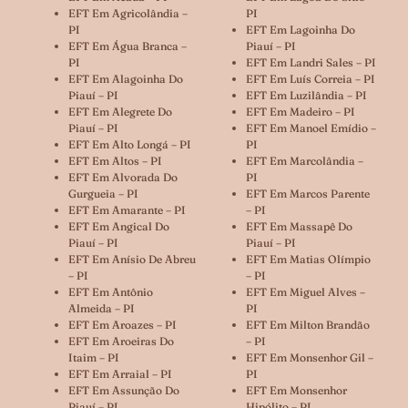
EFT Em Agricolândia –
PI
PI
EFT Em Lagoinha Do
EFT Em Água Branca –
Piauí – PI
PI
EFT Em Landri Sales – PI
EFT Em Alagoinha Do
EFT Em Luís Correia – PI
Piauí – PI
EFT Em Luzilândia – PI
EFT Em Alegrete Do
EFT Em Madeiro – PI
Piauí – PI
EFT Em Manoel Emídio –
EFT Em Alto Longá – PI
PI
EFT Em Altos – PI
EFT Em Marcolândia –
EFT Em Alvorada Do
PI
Gurgueia – PI
EFT Em Marcos Parente
EFT Em Amarante – PI
– PI
EFT Em Angical Do
EFT Em Massapê Do
Piauí – PI
Piauí – PI
EFT Em Anísio De Abreu
EFT Em Matias Olímpio
– PI
– PI
EFT Em Antônio
EFT Em Miguel Alves –
Almeida – PI
PI
EFT Em Aroazes – PI
EFT Em Milton Brandão
EFT Em Aroeiras Do
– PI
Itaim – PI
EFT Em Monsenhor Gil –
EFT Em Arraial – PI
PI
EFT Em Assunção Do
EFT Em Monsenhor
Piauí – PI
Hipólito – PI