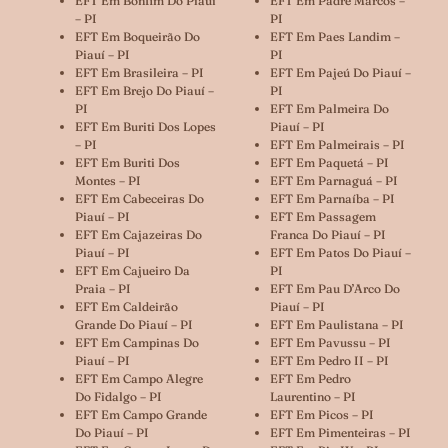
EFT Em Bonfim Do Piauí
EFT Em Padre Marcos –
– PI
PI
EFT Em Boqueirão Do
EFT Em Paes Landim –
Piauí – PI
PI
EFT Em Brasileira – PI
EFT Em Pajeú Do Piauí –
EFT Em Brejo Do Piauí –
PI
PI
EFT Em Palmeira Do
EFT Em Buriti Dos Lopes
Piauí – PI
– PI
EFT Em Palmeirais – PI
EFT Em Buriti Dos
EFT Em Paquetá – PI
Montes – PI
EFT Em Parnaguá – PI
EFT Em Cabeceiras Do
EFT Em Parnaíba – PI
Piauí – PI
EFT Em Passagem
EFT Em Cajazeiras Do
Franca Do Piauí – PI
Piauí – PI
EFT Em Patos Do Piauí –
EFT Em Cajueiro Da
PI
Praia – PI
EFT Em Pau D’Arco Do
EFT Em Caldeirão
Piauí – PI
Grande Do Piauí – PI
EFT Em Paulistana – PI
EFT Em Campinas Do
EFT Em Pavussu – PI
Piauí – PI
EFT Em Pedro II – PI
EFT Em Campo Alegre
EFT Em Pedro
Do Fidalgo – PI
Laurentino – PI
EFT Em Campo Grande
EFT Em Picos – PI
Do Piauí – PI
EFT Em Pimenteiras – PI