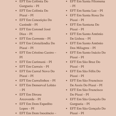
EFT Em Colônia Do
EFT Em Santa Filomena
Gurgueia – PI
– PI
EFT Em Colônia Do
EFT Em Santa Luz – PI
Piauí – PI
EFT Em Santa Rosa Do
EFT Em Conceição Do
Piauí – PI
Canindé – PI
EFT Em Santana Do
EFT Em Coronel José
Piauí – PI
Dias – PI
EFT Em Santo Antônio
EFT Em Corrente – PI
De Lisboa – PI
EFT Em Cristalândia Do
EFT Em Santo Antônio
Piauí – PI
Dos Milagres – PI
EFT Em Cristino Castro –
EFT Em Santo Inácio Do
PI
Piauí – PI
EFT Em Curimatá – PI
EFT Em São Braz Do
EFT Em Currais – PI
Piauí – PI
EFT Em Curral Novo Do
EFT Em São Félix Do
Piauí – PI
Piauí – PI
EFT Em Curralinhos – PI
EFT Em São Francisco
EFT Em Demerval Lobão
De Assis Do Piauí – PI
– PI
EFT Em São Francisco
EFT Em Dirceu
Do Piauí – PI
Arcoverde – PI
EFT Em São Gonçalo Do
EFT Em Dom Expedito
Gurgueia – PI
Lopes – PI
EFT Em São Gonçalo Do
EFT Em Dom Inocêncio –
Piauí – PI