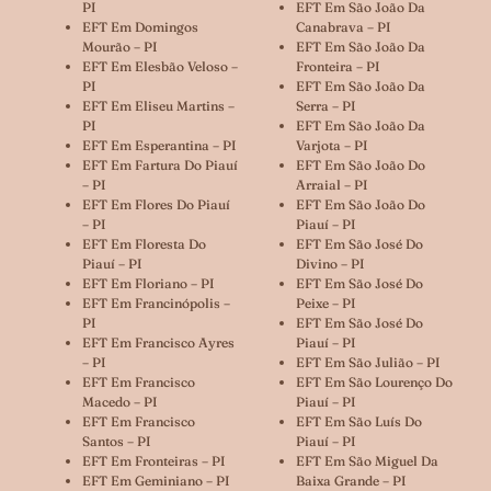
PI
EFT Em São João Da
EFT Em Domingos
Canabrava – PI
Mourão – PI
EFT Em São João Da
EFT Em Elesbão Veloso –
Fronteira – PI
PI
EFT Em São João Da
EFT Em Eliseu Martins –
Serra – PI
PI
EFT Em São João Da
EFT Em Esperantina – PI
Varjota – PI
EFT Em Fartura Do Piauí
EFT Em São João Do
– PI
Arraial – PI
EFT Em Flores Do Piauí
EFT Em São João Do
– PI
Piauí – PI
EFT Em Floresta Do
EFT Em São José Do
Piauí – PI
Divino – PI
EFT Em Floriano – PI
EFT Em São José Do
EFT Em Francinópolis –
Peixe – PI
PI
EFT Em São José Do
EFT Em Francisco Ayres
Piauí – PI
– PI
EFT Em São Julião – PI
EFT Em Francisco
EFT Em São Lourenço Do
Macedo – PI
Piauí – PI
EFT Em Francisco
EFT Em São Luís Do
Santos – PI
Piauí – PI
EFT Em Fronteiras – PI
EFT Em São Miguel Da
EFT Em Geminiano – PI
Baixa Grande – PI