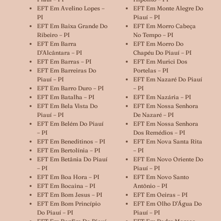
EFT Em Avelino Lopes –
EFT Em Monte Alegre Do
PI
Piauí – PI
EFT Em Baixa Grande Do
EFT Em Morro Cabeça
Ribeiro – PI
No Tempo – PI
EFT Em Barra
EFT Em Morro Do
D’Alcântara – PI
Chapéu Do Piauí – PI
EFT Em Barras – PI
EFT Em Murici Dos
EFT Em Barreiras Do
Portelas – PI
Piauí – PI
EFT Em Nazaré Do Piauí
EFT Em Barro Duro – PI
– PI
EFT Em Batalha – PI
EFT Em Nazária – PI
EFT Em Bela Vista Do
EFT Em Nossa Senhora
Piauí – PI
De Nazaré – PI
EFT Em Belém Do Piauí
EFT Em Nossa Senhora
– PI
Dos Remédios – PI
EFT Em Beneditinos – PI
EFT Em Nova Santa Rita
EFT Em Bertolínia – PI
– PI
EFT Em Betânia Do Piauí
EFT Em Novo Oriente Do
– PI
Piauí – PI
EFT Em Boa Hora – PI
EFT Em Novo Santo
EFT Em Bocaina – PI
Antônio – PI
EFT Em Bom Jesus – PI
EFT Em Oeiras – PI
EFT Em Bom Princípio
EFT Em Olho D’Água Do
Do Piauí – PI
Piauí – PI