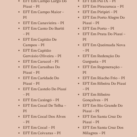
EFT Em Campo Largo Do
EFT Em Pio IX – PI
Piauí – PI
EFT Em Piracuruca – PI
EFT Em Campo Maior –
EFT Em Piripiri – PI
PI
EFT Em Porto Alegre Do
EFT Em Canavieira – PI
Piauí – PI
EFT Em Canto Do Buriti
EFT Em Porto – PI
– PI
EFT Em Prata Do Piauí –
EFT Em Capitão De
PI
Campos – PI
EFT Em Queimada Nova
EFT Em Capitão
– PI
Gervásio Oliveira – PI
EFT Em Redenção Do
EFT Em Caracol – PI
Gurgueia – PI
EFT Em Caraúbas Do
EFT Em Regeneração –
Piauí – PI
PI
EFT Em Caridade Do
EFT Em Riacho Frio – PI
Piauí – PI
EFT Em Ribeira Do Piauí
EFT Em Castelo Do Piauí
– PI
– PI
EFT Em Ribeiro
EFT Em Caxingó – PI
Gonçalves – PI
EFT Em Cocal De Telha –
EFT Em Rio Grande Do
PI
Piauí – PI
EFT Em Cocal Dos Alves
EFT Em Santa Cruz Do
– PI
Piauí – PI
EFT Em Cocal – PI
EFT Em Santa Cruz Dos
EFT Em Coivaras – PI
Milagres – PI