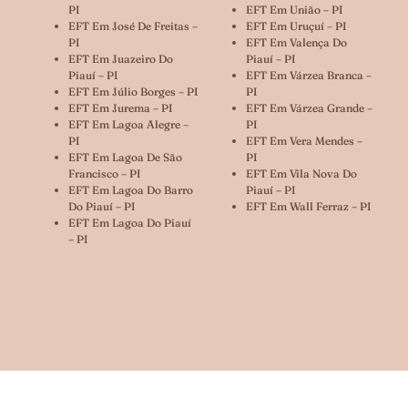
PI
EFT Em União – PI
EFT Em José De Freitas –
EFT Em Uruçuí – PI
PI
EFT Em Valença Do
EFT Em Juazeiro Do
Piauí – PI
Piauí – PI
EFT Em Várzea Branca –
EFT Em Júlio Borges – PI
PI
EFT Em Jurema – PI
EFT Em Várzea Grande –
EFT Em Lagoa Alegre –
PI
PI
EFT Em Vera Mendes –
EFT Em Lagoa De São
PI
Francisco – PI
EFT Em Vila Nova Do
EFT Em Lagoa Do Barro
Piauí – PI
Do Piauí – PI
EFT Em Wall Ferraz – PI
EFT Em Lagoa Do Piauí
– PI