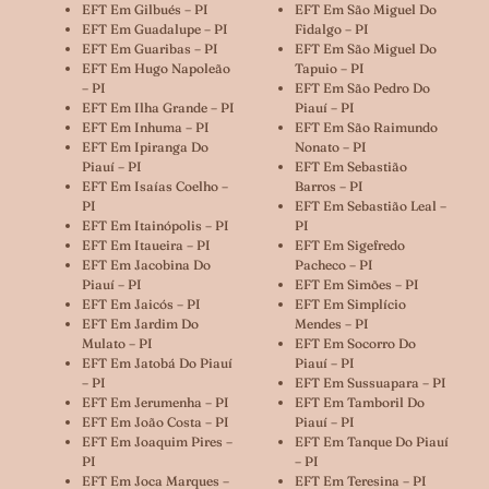
EFT Em Gilbués – PI
EFT Em São Miguel Do
EFT Em Guadalupe – PI
Fidalgo – PI
EFT Em Guaribas – PI
EFT Em São Miguel Do
EFT Em Hugo Napoleão
Tapuio – PI
– PI
EFT Em São Pedro Do
EFT Em Ilha Grande – PI
Piauí – PI
EFT Em Inhuma – PI
EFT Em São Raimundo
EFT Em Ipiranga Do
Nonato – PI
Piauí – PI
EFT Em Sebastião
EFT Em Isaías Coelho –
Barros – PI
PI
EFT Em Sebastião Leal –
EFT Em Itainópolis – PI
PI
EFT Em Itaueira – PI
EFT Em Sigefredo
EFT Em Jacobina Do
Pacheco – PI
Piauí – PI
EFT Em Simões – PI
EFT Em Jaicós – PI
EFT Em Simplício
EFT Em Jardim Do
Mendes – PI
Mulato – PI
EFT Em Socorro Do
EFT Em Jatobá Do Piauí
Piauí – PI
– PI
EFT Em Sussuapara – PI
EFT Em Jerumenha – PI
EFT Em Tamboril Do
EFT Em João Costa – PI
Piauí – PI
EFT Em Joaquim Pires –
EFT Em Tanque Do Piauí
PI
– PI
EFT Em Joca Marques –
EFT Em Teresina – PI