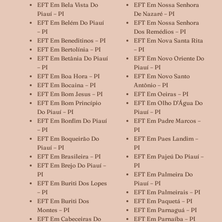
EFT Em Bela Vista Do
EFT Em Nossa Senhora
Piauí – PI
De Nazaré – PI
EFT Em Belém Do Piauí
EFT Em Nossa Senhora
– PI
Dos Remédios – PI
EFT Em Beneditinos – PI
EFT Em Nova Santa Rita
EFT Em Bertolínia – PI
– PI
EFT Em Betânia Do Piauí
EFT Em Novo Oriente Do
– PI
Piauí – PI
EFT Em Boa Hora – PI
EFT Em Novo Santo
EFT Em Bocaina – PI
Antônio – PI
EFT Em Bom Jesus – PI
EFT Em Oeiras – PI
EFT Em Bom Princípio
EFT Em Olho D’Água Do
Do Piauí – PI
Piauí – PI
EFT Em Bonfim Do Piauí
EFT Em Padre Marcos –
– PI
PI
EFT Em Boqueirão Do
EFT Em Paes Landim –
Piauí – PI
PI
EFT Em Brasileira – PI
EFT Em Pajeú Do Piauí –
EFT Em Brejo Do Piauí –
PI
PI
EFT Em Palmeira Do
EFT Em Buriti Dos Lopes
Piauí – PI
– PI
EFT Em Palmeirais – PI
EFT Em Buriti Dos
EFT Em Paquetá – PI
Montes – PI
EFT Em Parnaguá – PI
EFT Em Cabeceiras Do
EFT Em Parnaíba – PI