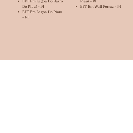
EFT Em Lagoa Do Barro
Piauí – PI
Do Piauí – PI
EFT Em Wall Ferraz – PI
EFT Em Lagoa Do Piauí
– PI