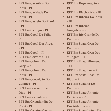
EFT Em Caraúbas Do
EFT Em Regeneração –
Piauí – PI
PI
EFT Em Caridade Do
EFT Em Riacho Frio – PI
Piauí – PI
EFT Em Ribeira Do Piauí
EFT Em Castelo Do Piauí
– PI
– PI
EFT Em Ribeiro
EFT Em Caxingó – PI
Gonçalves – PI
EFT Em Cocal De Telha –
EFT Em Rio Grande Do
PI
Piauí – PI
EFT Em Cocal Dos Alves
EFT Em Santa Cruz Do
– PI
Piauí – PI
EFT Em Cocal – PI
EFT Em Santa Cruz Dos
EFT Em Coivaras – PI
Milagres – PI
EFT Em Colônia Do
EFT Em Santa Filomena
Gurgueia – PI
– PI
EFT Em Colônia Do
EFT Em Santa Luz – PI
Piauí – PI
EFT Em Santa Rosa Do
EFT Em Conceição Do
Piauí – PI
Canindé – PI
EFT Em Santana Do
EFT Em Coronel José
Piauí – PI
Dias – PI
EFT Em Santo Antônio
EFT Em Corrente – PI
De Lisboa – PI
EFT Em Cristalândia Do
EFT Em Santo Antônio
Piauí – PI
Dos Milagres – PI
EFT Em Cristino Castro –
EFT Em Santo Inácio Do