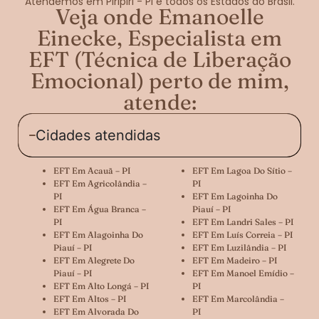
Atendemos em Piripiri - PI e todos os Estados do Brasil.
Veja onde Emanoelle
Einecke, Especialista em
EFT (Técnica de Liberação
Emocional) perto de mim,
atende:
Cidades atendidas
EFT Em Acauã – PI
EFT Em Lagoa Do Sítio –
EFT Em Agricolândia –
PI
PI
EFT Em Lagoinha Do
EFT Em Água Branca –
Piauí – PI
PI
EFT Em Landri Sales – PI
EFT Em Alagoinha Do
EFT Em Luís Correia – PI
Piauí – PI
EFT Em Luzilândia – PI
EFT Em Alegrete Do
EFT Em Madeiro – PI
Piauí – PI
EFT Em Manoel Emídio –
EFT Em Alto Longá – PI
PI
EFT Em Altos – PI
EFT Em Marcolândia –
EFT Em Alvorada Do
PI