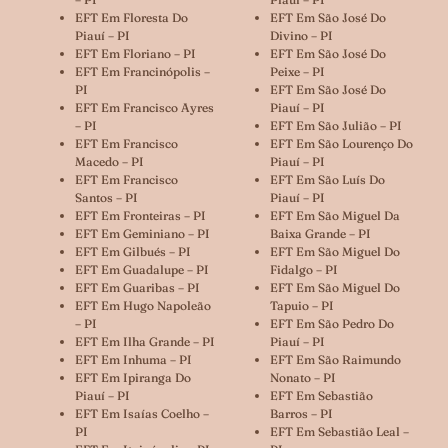
EFT Em Floresta Do
EFT Em São José Do
Piauí – PI
Divino – PI
EFT Em Floriano – PI
EFT Em São José Do
EFT Em Francinópolis –
Peixe – PI
PI
EFT Em São José Do
EFT Em Francisco Ayres
Piauí – PI
– PI
EFT Em São Julião – PI
EFT Em Francisco
EFT Em São Lourenço Do
Macedo – PI
Piauí – PI
EFT Em Francisco
EFT Em São Luís Do
Santos – PI
Piauí – PI
EFT Em Fronteiras – PI
EFT Em São Miguel Da
EFT Em Geminiano – PI
Baixa Grande – PI
EFT Em Gilbués – PI
EFT Em São Miguel Do
EFT Em Guadalupe – PI
Fidalgo – PI
EFT Em Guaribas – PI
EFT Em São Miguel Do
EFT Em Hugo Napoleão
Tapuio – PI
– PI
EFT Em São Pedro Do
EFT Em Ilha Grande – PI
Piauí – PI
EFT Em Inhuma – PI
EFT Em São Raimundo
EFT Em Ipiranga Do
Nonato – PI
Piauí – PI
EFT Em Sebastião
EFT Em Isaías Coelho –
Barros – PI
PI
EFT Em Sebastião Leal –