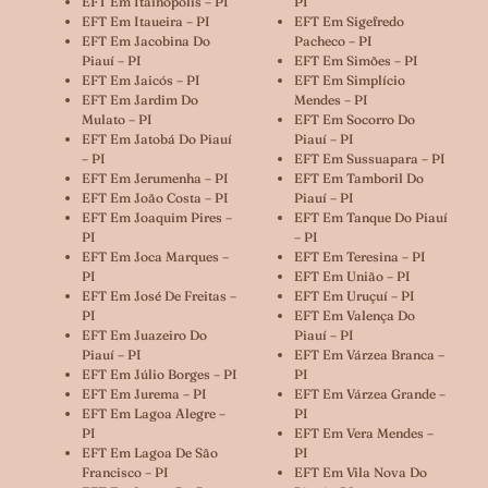
EFT Em Itainópolis – PI
PI
EFT Em Itaueira – PI
EFT Em Sigefredo
EFT Em Jacobina Do
Pacheco – PI
Piauí – PI
EFT Em Simões – PI
EFT Em Jaicós – PI
EFT Em Simplício
EFT Em Jardim Do
Mendes – PI
Mulato – PI
EFT Em Socorro Do
EFT Em Jatobá Do Piauí
Piauí – PI
– PI
EFT Em Sussuapara – PI
EFT Em Jerumenha – PI
EFT Em Tamboril Do
EFT Em João Costa – PI
Piauí – PI
EFT Em Joaquim Pires –
EFT Em Tanque Do Piauí
PI
– PI
EFT Em Joca Marques –
EFT Em Teresina – PI
PI
EFT Em União – PI
EFT Em José De Freitas –
EFT Em Uruçuí – PI
PI
EFT Em Valença Do
EFT Em Juazeiro Do
Piauí – PI
Piauí – PI
EFT Em Várzea Branca –
EFT Em Júlio Borges – PI
PI
EFT Em Jurema – PI
EFT Em Várzea Grande –
EFT Em Lagoa Alegre –
PI
PI
EFT Em Vera Mendes –
EFT Em Lagoa De São
PI
Francisco – PI
EFT Em Vila Nova Do