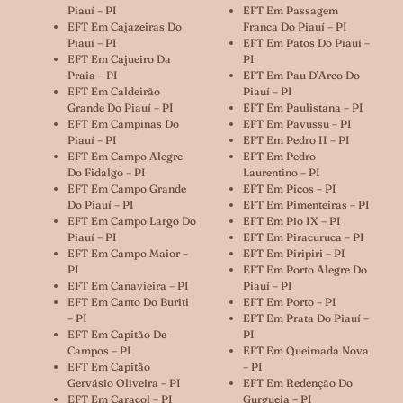
Piauí – PI
EFT Em Passagem
EFT Em Cajazeiras Do
Franca Do Piauí – PI
Piauí – PI
EFT Em Patos Do Piauí –
EFT Em Cajueiro Da
PI
Praia – PI
EFT Em Pau D’Arco Do
EFT Em Caldeirão
Piauí – PI
Grande Do Piauí – PI
EFT Em Paulistana – PI
EFT Em Campinas Do
EFT Em Pavussu – PI
Piauí – PI
EFT Em Pedro II – PI
EFT Em Campo Alegre
EFT Em Pedro
Do Fidalgo – PI
Laurentino – PI
EFT Em Campo Grande
EFT Em Picos – PI
Do Piauí – PI
EFT Em Pimenteiras – PI
EFT Em Campo Largo Do
EFT Em Pio IX – PI
Piauí – PI
EFT Em Piracuruca – PI
EFT Em Campo Maior –
EFT Em Piripiri – PI
PI
EFT Em Porto Alegre Do
EFT Em Canavieira – PI
Piauí – PI
EFT Em Canto Do Buriti
EFT Em Porto – PI
– PI
EFT Em Prata Do Piauí –
EFT Em Capitão De
PI
Campos – PI
EFT Em Queimada Nova
EFT Em Capitão
– PI
Gervásio Oliveira – PI
EFT Em Redenção Do
EFT Em Caracol – PI
Gurgueia – PI