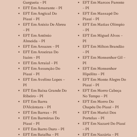
Gurgueia – PI
EFT Em Marcos Parente
EFT Em Amarante – PI
– PI
EFT Em Angical Do
EFT Em Massapê Do
Piauí – PI
Piauí – PI
EFT Em Anísio De Abreu
EFT Em Matias Olímpio
– PI
– PI
EFT Em Antônio
EFT Em Miguel Alves –
Almeida – PI
PI
EFT Em Aroazes – PI
EFT Em Milton Brandão
EFT Em Aroeiras Do
– PI
Itaim – PI
EFT Em Monsenhor Gil –
EFT Em Arraial – PI
PI
EFT Em Assunção Do
EFT Em Monsenhor
Piauí – PI
Hipólito – PI
EFT Em Avelino Lopes –
EFT Em Monte Alegre Do
PI
Piauí – PI
EFT Em Baixa Grande Do
EFT Em Morro Cabeça
Ribeiro – PI
No Tempo – PI
EFT Em Barra
EFT Em Morro Do
D’Alcântara – PI
Chapéu Do Piauí – PI
EFT Em Barras – PI
EFT Em Murici Dos
EFT Em Barreiras Do
Portelas – PI
Piauí – PI
EFT Em Nazaré Do Piauí
EFT Em Barro Duro – PI
– PI
EFT Em Batalha – PI
EFT Em Nazária – PI