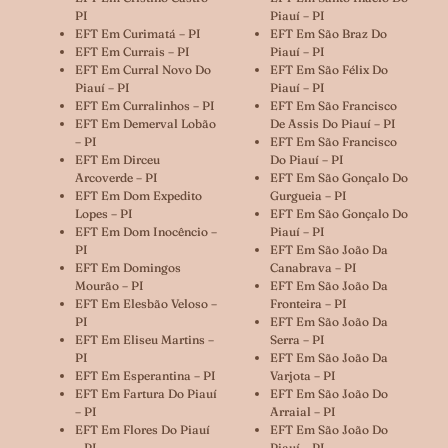
PI
Piauí – PI
EFT Em Curimatá – PI
EFT Em São Braz Do
EFT Em Currais – PI
Piauí – PI
EFT Em Curral Novo Do
EFT Em São Félix Do
Piauí – PI
Piauí – PI
EFT Em Curralinhos – PI
EFT Em São Francisco
EFT Em Demerval Lobão
De Assis Do Piauí – PI
– PI
EFT Em São Francisco
EFT Em Dirceu
Do Piauí – PI
Arcoverde – PI
EFT Em São Gonçalo Do
EFT Em Dom Expedito
Gurgueia – PI
Lopes – PI
EFT Em São Gonçalo Do
EFT Em Dom Inocêncio –
Piauí – PI
PI
EFT Em São João Da
EFT Em Domingos
Canabrava – PI
Mourão – PI
EFT Em São João Da
EFT Em Elesbão Veloso –
Fronteira – PI
PI
EFT Em São João Da
EFT Em Eliseu Martins –
Serra – PI
PI
EFT Em São João Da
EFT Em Esperantina – PI
Varjota – PI
EFT Em Fartura Do Piauí
EFT Em São João Do
– PI
Arraial – PI
EFT Em Flores Do Piauí
EFT Em São João Do
– PI
Piauí – PI