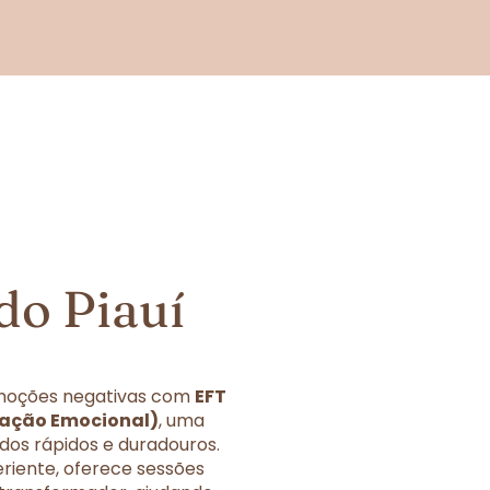
do Piauí
 emoções negativas com
EFT
eração Emocional)
, uma
dos rápidos e duradouros.
eriente, oferece sessões