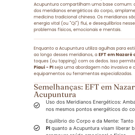
Acupuntura compartilham uma base comum: amb
dos meridianos energéticos do corpo, amplam
medicina tradicional chinesa. Os meridianos são
energia vital (ou "Qi") flui, e desequilíbrios ne
problemas físicos, emocionais e mentais.
Enquanto a Acupuntura utiliza agulhas para est
ao longo desses meridianos, a
EFT em Nazaré do
toques (ou tapping) com os dedos. Isso permit
Piauí - PI
seja uma abordagem não invasiva e ac
equipamentos ou ferramentas especializadas.
Semelhanças: EFT em Nazaré 
Acupuntura
Uso dos Meridianos Energéticos: Amba
nos mesmos pontos energéticos do co
Equilíbrio do Corpo e da Mente: Tanto
PI
quanto a Acupuntura visam liberar b