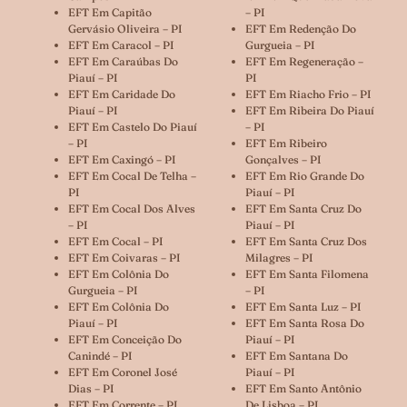
EFT Em Capitão
– PI
Gervásio Oliveira – PI
EFT Em Redenção Do
EFT Em Caracol – PI
Gurgueia – PI
EFT Em Caraúbas Do
EFT Em Regeneração –
Piauí – PI
PI
EFT Em Caridade Do
EFT Em Riacho Frio – PI
Piauí – PI
EFT Em Ribeira Do Piauí
EFT Em Castelo Do Piauí
– PI
– PI
EFT Em Ribeiro
EFT Em Caxingó – PI
Gonçalves – PI
EFT Em Cocal De Telha –
EFT Em Rio Grande Do
PI
Piauí – PI
EFT Em Cocal Dos Alves
EFT Em Santa Cruz Do
– PI
Piauí – PI
EFT Em Cocal – PI
EFT Em Santa Cruz Dos
EFT Em Coivaras – PI
Milagres – PI
EFT Em Colônia Do
EFT Em Santa Filomena
Gurgueia – PI
– PI
EFT Em Colônia Do
EFT Em Santa Luz – PI
Piauí – PI
EFT Em Santa Rosa Do
EFT Em Conceição Do
Piauí – PI
Canindé – PI
EFT Em Santana Do
EFT Em Coronel José
Piauí – PI
Dias – PI
EFT Em Santo Antônio
EFT Em Corrente – PI
De Lisboa – PI