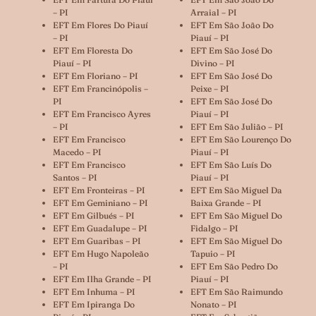
– PI
Arraial – PI
EFT Em Flores Do Piauí
EFT Em São João Do
– PI
Piauí – PI
EFT Em Floresta Do
EFT Em São José Do
Piauí – PI
Divino – PI
EFT Em Floriano – PI
EFT Em São José Do
EFT Em Francinópolis –
Peixe – PI
PI
EFT Em São José Do
EFT Em Francisco Ayres
Piauí – PI
– PI
EFT Em São Julião – PI
EFT Em Francisco
EFT Em São Lourenço Do
Macedo – PI
Piauí – PI
EFT Em Francisco
EFT Em São Luís Do
Santos – PI
Piauí – PI
EFT Em Fronteiras – PI
EFT Em São Miguel Da
EFT Em Geminiano – PI
Baixa Grande – PI
EFT Em Gilbués – PI
EFT Em São Miguel Do
EFT Em Guadalupe – PI
Fidalgo – PI
EFT Em Guaribas – PI
EFT Em São Miguel Do
EFT Em Hugo Napoleão
Tapuio – PI
– PI
EFT Em São Pedro Do
EFT Em Ilha Grande – PI
Piauí – PI
EFT Em Inhuma – PI
EFT Em São Raimundo
EFT Em Ipiranga Do
Nonato – PI