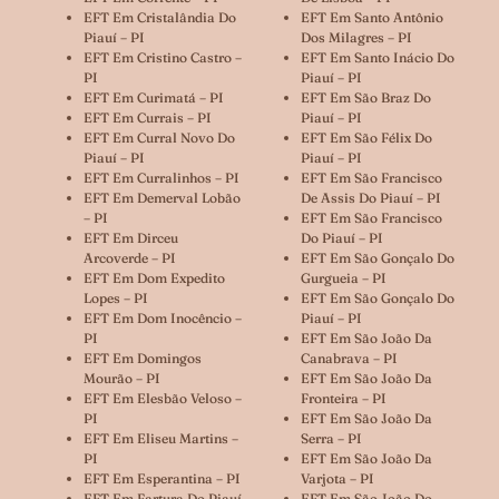
EFT Em Cristalândia Do
EFT Em Santo Antônio
Piauí – PI
Dos Milagres – PI
EFT Em Cristino Castro –
EFT Em Santo Inácio Do
PI
Piauí – PI
EFT Em Curimatá – PI
EFT Em São Braz Do
EFT Em Currais – PI
Piauí – PI
EFT Em Curral Novo Do
EFT Em São Félix Do
Piauí – PI
Piauí – PI
EFT Em Curralinhos – PI
EFT Em São Francisco
EFT Em Demerval Lobão
De Assis Do Piauí – PI
– PI
EFT Em São Francisco
EFT Em Dirceu
Do Piauí – PI
Arcoverde – PI
EFT Em São Gonçalo Do
EFT Em Dom Expedito
Gurgueia – PI
Lopes – PI
EFT Em São Gonçalo Do
EFT Em Dom Inocêncio –
Piauí – PI
PI
EFT Em São João Da
EFT Em Domingos
Canabrava – PI
Mourão – PI
EFT Em São João Da
EFT Em Elesbão Veloso –
Fronteira – PI
PI
EFT Em São João Da
EFT Em Eliseu Martins –
Serra – PI
PI
EFT Em São João Da
EFT Em Esperantina – PI
Varjota – PI
EFT Em Fartura Do Piauí
EFT Em São João Do