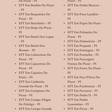
Do Piauí – PI
Piauí – PI
EFT Em Bonfim Do Piauí
EFT Em Padre Marcos –
– PI
PI
EFT Em Boqueirão Do
EFT Em Paes Landim –
Piauí – PI
PI
EFT Em Brasileira – PI
EFT Em Pajeú Do Piauí –
EFT Em Brejo Do Piauí –
PI
PI
EFT Em Palmeira Do
EFT Em Buriti Dos Lopes
Piauí – PI
– PI
EFT Em Palmeirais – PI
EFT Em Buriti Dos
EFT Em Paquetá – PI
Montes – PI
EFT Em Parnaguá – PI
EFT Em Cabeceiras Do
EFT Em Parnaíba – PI
Piauí – PI
EFT Em Passagem
EFT Em Cajazeiras Do
Franca Do Piauí – PI
Piauí – PI
EFT Em Patos Do Piauí –
EFT Em Cajueiro Da
PI
Praia – PI
EFT Em Pau D’Arco Do
EFT Em Caldeirão
Piauí – PI
Grande Do Piauí – PI
EFT Em Paulistana – PI
EFT Em Campinas Do
EFT Em Pavussu – PI
Piauí – PI
EFT Em Pedro II – PI
EFT Em Campo Alegre
EFT Em Pedro
Do Fidalgo – PI
Laurentino – PI
EFT Em Campo Grande
EFT Em Picos – PI