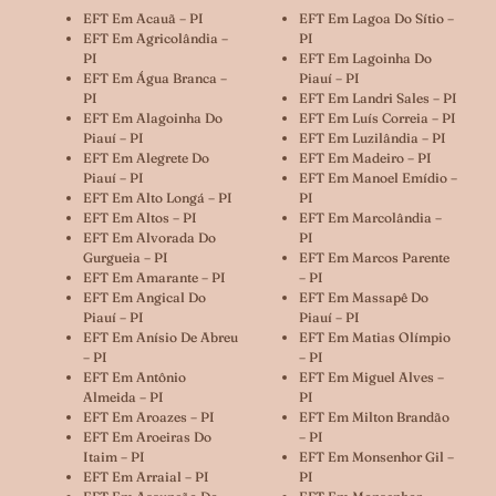
EFT Em Acauã – PI
EFT Em Lagoa Do Sítio –
EFT Em Agricolândia –
PI
PI
EFT Em Lagoinha Do
EFT Em Água Branca –
Piauí – PI
PI
EFT Em Landri Sales – PI
EFT Em Alagoinha Do
EFT Em Luís Correia – PI
Piauí – PI
EFT Em Luzilândia – PI
EFT Em Alegrete Do
EFT Em Madeiro – PI
Piauí – PI
EFT Em Manoel Emídio –
EFT Em Alto Longá – PI
PI
EFT Em Altos – PI
EFT Em Marcolândia –
EFT Em Alvorada Do
PI
Gurgueia – PI
EFT Em Marcos Parente
EFT Em Amarante – PI
– PI
EFT Em Angical Do
EFT Em Massapê Do
Piauí – PI
Piauí – PI
EFT Em Anísio De Abreu
EFT Em Matias Olímpio
– PI
– PI
EFT Em Antônio
EFT Em Miguel Alves –
Almeida – PI
PI
EFT Em Aroazes – PI
EFT Em Milton Brandão
EFT Em Aroeiras Do
– PI
Itaim – PI
EFT Em Monsenhor Gil –
EFT Em Arraial – PI
PI