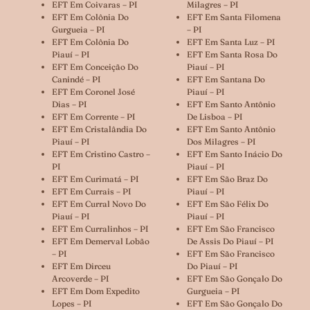
EFT Em Coivaras – PI
Milagres – PI
EFT Em Colônia Do
EFT Em Santa Filomena
Gurgueia – PI
– PI
EFT Em Colônia Do
EFT Em Santa Luz – PI
Piauí – PI
EFT Em Santa Rosa Do
EFT Em Conceição Do
Piauí – PI
Canindé – PI
EFT Em Santana Do
EFT Em Coronel José
Piauí – PI
Dias – PI
EFT Em Santo Antônio
EFT Em Corrente – PI
De Lisboa – PI
EFT Em Cristalândia Do
EFT Em Santo Antônio
Piauí – PI
Dos Milagres – PI
EFT Em Cristino Castro –
EFT Em Santo Inácio Do
PI
Piauí – PI
EFT Em Curimatá – PI
EFT Em São Braz Do
EFT Em Currais – PI
Piauí – PI
EFT Em Curral Novo Do
EFT Em São Félix Do
Piauí – PI
Piauí – PI
EFT Em Curralinhos – PI
EFT Em São Francisco
EFT Em Demerval Lobão
De Assis Do Piauí – PI
– PI
EFT Em São Francisco
EFT Em Dirceu
Do Piauí – PI
Arcoverde – PI
EFT Em São Gonçalo Do
EFT Em Dom Expedito
Gurgueia – PI
Lopes – PI
EFT Em São Gonçalo Do