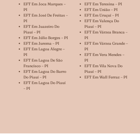
EFT Em Joca Marques –
EFT Em Teresina – PI
PI
EFT Em União – PI
EFT Em José De Freitas –
EFT Em Uruçuí – PI
PI
EFT Em Valença Do
EFT Em Juazeiro Do
Piauí – PI
Piauí – PI
EFT Em Várzea Branca –
EFT Em Júlio Borges – PI
PI
EFT Em Jurema – PI
EFT Em Várzea Grande –
EFT Em Lagoa Alegre –
PI
PI
EFT Em Vera Mendes –
EFT Em Lagoa De São
PI
Francisco – PI
EFT Em Vila Nova Do
EFT Em Lagoa Do Barro
Piauí – PI
Do Piauí – PI
EFT Em Wall Ferraz – PI
EFT Em Lagoa Do Piauí
– PI