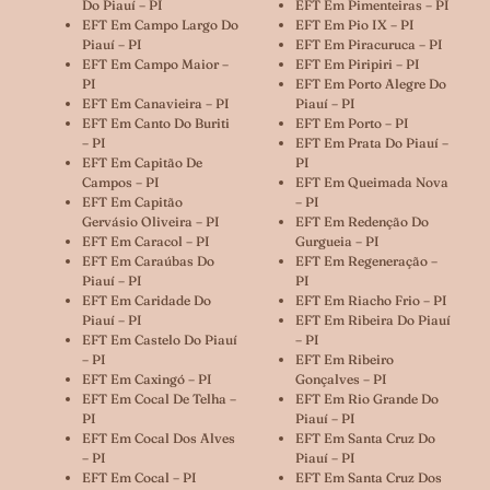
Do Piauí – PI
EFT Em Pimenteiras – PI
EFT Em Campo Largo Do
EFT Em Pio IX – PI
Piauí – PI
EFT Em Piracuruca – PI
EFT Em Campo Maior –
EFT Em Piripiri – PI
PI
EFT Em Porto Alegre Do
EFT Em Canavieira – PI
Piauí – PI
EFT Em Canto Do Buriti
EFT Em Porto – PI
– PI
EFT Em Prata Do Piauí –
EFT Em Capitão De
PI
Campos – PI
EFT Em Queimada Nova
EFT Em Capitão
– PI
Gervásio Oliveira – PI
EFT Em Redenção Do
EFT Em Caracol – PI
Gurgueia – PI
EFT Em Caraúbas Do
EFT Em Regeneração –
Piauí – PI
PI
EFT Em Caridade Do
EFT Em Riacho Frio – PI
Piauí – PI
EFT Em Ribeira Do Piauí
EFT Em Castelo Do Piauí
– PI
– PI
EFT Em Ribeiro
EFT Em Caxingó – PI
Gonçalves – PI
EFT Em Cocal De Telha –
EFT Em Rio Grande Do
PI
Piauí – PI
EFT Em Cocal Dos Alves
EFT Em Santa Cruz Do
– PI
Piauí – PI
EFT Em Cocal – PI
EFT Em Santa Cruz Dos