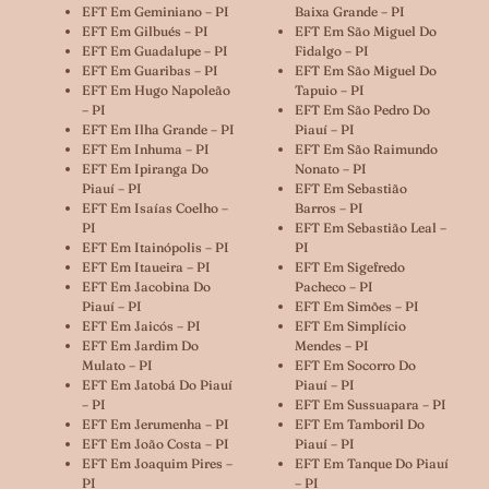
EFT Em Geminiano – PI
Baixa Grande – PI
EFT Em Gilbués – PI
EFT Em São Miguel Do
EFT Em Guadalupe – PI
Fidalgo – PI
EFT Em Guaribas – PI
EFT Em São Miguel Do
EFT Em Hugo Napoleão
Tapuio – PI
– PI
EFT Em São Pedro Do
EFT Em Ilha Grande – PI
Piauí – PI
EFT Em Inhuma – PI
EFT Em São Raimundo
EFT Em Ipiranga Do
Nonato – PI
Piauí – PI
EFT Em Sebastião
EFT Em Isaías Coelho –
Barros – PI
PI
EFT Em Sebastião Leal –
EFT Em Itainópolis – PI
PI
EFT Em Itaueira – PI
EFT Em Sigefredo
EFT Em Jacobina Do
Pacheco – PI
Piauí – PI
EFT Em Simões – PI
EFT Em Jaicós – PI
EFT Em Simplício
EFT Em Jardim Do
Mendes – PI
Mulato – PI
EFT Em Socorro Do
EFT Em Jatobá Do Piauí
Piauí – PI
– PI
EFT Em Sussuapara – PI
EFT Em Jerumenha – PI
EFT Em Tamboril Do
EFT Em João Costa – PI
Piauí – PI
EFT Em Joaquim Pires –
EFT Em Tanque Do Piauí
PI
– PI