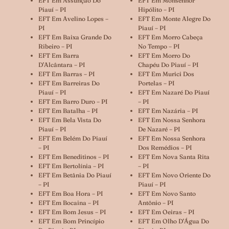
EFT Em Assunção Do
EFT Em Monsenhor
Piauí – PI
Hipólito – PI
EFT Em Avelino Lopes –
EFT Em Monte Alegre Do
PI
Piauí – PI
EFT Em Baixa Grande Do
EFT Em Morro Cabeça
Ribeiro – PI
No Tempo – PI
EFT Em Barra
EFT Em Morro Do
D’Alcântara – PI
Chapéu Do Piauí – PI
EFT Em Barras – PI
EFT Em Murici Dos
EFT Em Barreiras Do
Portelas – PI
Piauí – PI
EFT Em Nazaré Do Piauí
EFT Em Barro Duro – PI
– PI
EFT Em Batalha – PI
EFT Em Nazária – PI
EFT Em Bela Vista Do
EFT Em Nossa Senhora
Piauí – PI
De Nazaré – PI
EFT Em Belém Do Piauí
EFT Em Nossa Senhora
– PI
Dos Remédios – PI
EFT Em Beneditinos – PI
EFT Em Nova Santa Rita
EFT Em Bertolínia – PI
– PI
EFT Em Betânia Do Piauí
EFT Em Novo Oriente Do
– PI
Piauí – PI
EFT Em Boa Hora – PI
EFT Em Novo Santo
EFT Em Bocaina – PI
Antônio – PI
EFT Em Bom Jesus – PI
EFT Em Oeiras – PI
EFT Em Bom Princípio
EFT Em Olho D’Água Do