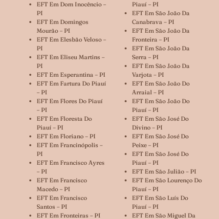
EFT Em Dom Inocêncio –
Piauí – PI
PI
EFT Em São João Da
EFT Em Domingos
Canabrava – PI
Mourão – PI
EFT Em São João Da
EFT Em Elesbão Veloso –
Fronteira – PI
PI
EFT Em São João Da
EFT Em Eliseu Martins –
Serra – PI
PI
EFT Em São João Da
EFT Em Esperantina – PI
Varjota – PI
EFT Em Fartura Do Piauí
EFT Em São João Do
– PI
Arraial – PI
EFT Em Flores Do Piauí
EFT Em São João Do
– PI
Piauí – PI
EFT Em Floresta Do
EFT Em São José Do
Piauí – PI
Divino – PI
EFT Em Floriano – PI
EFT Em São José Do
EFT Em Francinópolis –
Peixe – PI
PI
EFT Em São José Do
EFT Em Francisco Ayres
Piauí – PI
– PI
EFT Em São Julião – PI
EFT Em Francisco
EFT Em São Lourenço Do
Macedo – PI
Piauí – PI
EFT Em Francisco
EFT Em São Luís Do
Santos – PI
Piauí – PI
EFT Em Fronteiras – PI
EFT Em São Miguel Da