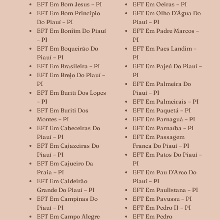
EFT Em Bom Jesus – PI
EFT Em Oeiras – PI
EFT Em Bom Princípio
EFT Em Olho D’Água Do
Do Piauí – PI
Piauí – PI
EFT Em Bonfim Do Piauí
EFT Em Padre Marcos –
– PI
PI
EFT Em Boqueirão Do
EFT Em Paes Landim –
Piauí – PI
PI
EFT Em Brasileira – PI
EFT Em Pajeú Do Piauí –
EFT Em Brejo Do Piauí –
PI
PI
EFT Em Palmeira Do
EFT Em Buriti Dos Lopes
Piauí – PI
– PI
EFT Em Palmeirais – PI
EFT Em Buriti Dos
EFT Em Paquetá – PI
Montes – PI
EFT Em Parnaguá – PI
EFT Em Cabeceiras Do
EFT Em Parnaíba – PI
Piauí – PI
EFT Em Passagem
EFT Em Cajazeiras Do
Franca Do Piauí – PI
Piauí – PI
EFT Em Patos Do Piauí –
EFT Em Cajueiro Da
PI
Praia – PI
EFT Em Pau D’Arco Do
EFT Em Caldeirão
Piauí – PI
Grande Do Piauí – PI
EFT Em Paulistana – PI
EFT Em Campinas Do
EFT Em Pavussu – PI
Piauí – PI
EFT Em Pedro II – PI
EFT Em Campo Alegre
EFT Em Pedro