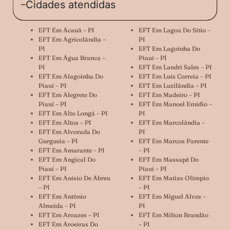
Cidades atendidas
EFT Em Acauã – PI
EFT Em Lagoa Do Sítio –
EFT Em Agricolândia –
PI
PI
EFT Em Lagoinha Do
EFT Em Água Branca –
Piauí – PI
PI
EFT Em Landri Sales – PI
EFT Em Alagoinha Do
EFT Em Luís Correia – PI
Piauí – PI
EFT Em Luzilândia – PI
EFT Em Alegrete Do
EFT Em Madeiro – PI
Piauí – PI
EFT Em Manoel Emídio –
EFT Em Alto Longá – PI
PI
EFT Em Altos – PI
EFT Em Marcolândia –
EFT Em Alvorada Do
PI
Gurgueia – PI
EFT Em Marcos Parente
EFT Em Amarante – PI
– PI
EFT Em Angical Do
EFT Em Massapê Do
Piauí – PI
Piauí – PI
EFT Em Anísio De Abreu
EFT Em Matias Olímpio
– PI
– PI
EFT Em Antônio
EFT Em Miguel Alves –
Almeida – PI
PI
EFT Em Aroazes – PI
EFT Em Milton Brandão
EFT Em Aroeiras Do
– PI