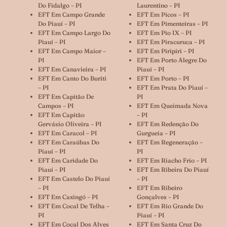
Do Fidalgo – PI
Laurentino – PI
EFT Em Campo Grande
EFT Em Picos – PI
Do Piauí – PI
EFT Em Pimenteiras – PI
EFT Em Campo Largo Do
EFT Em Pio IX – PI
Piauí – PI
EFT Em Piracuruca – PI
EFT Em Campo Maior –
EFT Em Piripiri – PI
PI
EFT Em Porto Alegre Do
EFT Em Canavieira – PI
Piauí – PI
EFT Em Canto Do Buriti
EFT Em Porto – PI
– PI
EFT Em Prata Do Piauí –
EFT Em Capitão De
PI
Campos – PI
EFT Em Queimada Nova
EFT Em Capitão
– PI
Gervásio Oliveira – PI
EFT Em Redenção Do
EFT Em Caracol – PI
Gurgueia – PI
EFT Em Caraúbas Do
EFT Em Regeneração –
Piauí – PI
PI
EFT Em Caridade Do
EFT Em Riacho Frio – PI
Piauí – PI
EFT Em Ribeira Do Piauí
EFT Em Castelo Do Piauí
– PI
– PI
EFT Em Ribeiro
EFT Em Caxingó – PI
Gonçalves – PI
EFT Em Cocal De Telha –
EFT Em Rio Grande Do
PI
Piauí – PI
EFT Em Cocal Dos Alves
EFT Em Santa Cruz Do