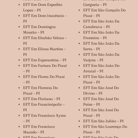
EFT Em Dom Expedito
Gurgueia – PI
Lopes – PI
EFT Em São Gonçalo Do
EFT Em Dom Inocêncio –
Piauí – PI
PI
EFT Em São João Da
EFT Em Domingos
Canabrava – PI
Mourão – PI
EFT Em São João Da
EFT Em Elesbão Veloso –
Fronteira – PI
PI
EFT Em São João Da
EFT Em Eliseu Martins –
Serra – PI
PI
EFT Em São João Da
EFT Em Esperantina – PI
Varjota – PI
EFT Em Fartura Do Piauí
EFT Em São João Do
– PI
Arraial – PI
EFT Em Flores Do Piauí
EFT Em São João Do
– PI
Piauí – PI
EFT Em Floresta Do
EFT Em São José Do
Piauí – PI
Divino – PI
EFT Em Floriano – PI
EFT Em São José Do
EFT Em Francinópolis –
Peixe – PI
PI
EFT Em São José Do
EFT Em Francisco Ayres
Piauí – PI
– PI
EFT Em São Julião – PI
EFT Em Francisco
EFT Em São Lourenço Do
Macedo – PI
Piauí – PI
EFT Em Francisco
EFT Em São Luís Do