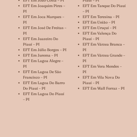
EFT Em João Costa – PI
Piauí – PI
EFT Em Joaquim Pires –
EFT Em Tanque Do Piauí
PI
– PI
EFT Em Joca Marques –
EFT Em Teresina – PI
PI
EFT Em União – PI
EFT Em José De Freitas –
EFT Em Uruçuí – PI
PI
EFT Em Valença Do
EFT Em Juazeiro Do
Piauí – PI
Piauí – PI
EFT Em Várzea Branca –
EFT Em Júlio Borges – PI
PI
EFT Em Jurema – PI
EFT Em Várzea Grande –
EFT Em Lagoa Alegre –
PI
PI
EFT Em Vera Mendes –
EFT Em Lagoa De São
PI
Francisco – PI
EFT Em Vila Nova Do
EFT Em Lagoa Do Barro
Piauí – PI
Do Piauí – PI
EFT Em Wall Ferraz – PI
EFT Em Lagoa Do Piauí
– PI