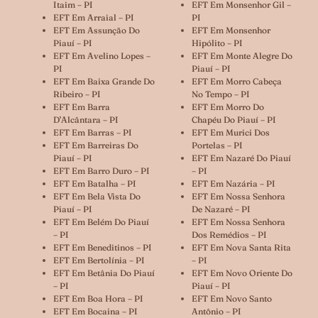
Itaim – PI
EFT Em Monsenhor Gil –
EFT Em Arraial – PI
PI
EFT Em Assunção Do
EFT Em Monsenhor
Piauí – PI
Hipólito – PI
EFT Em Avelino Lopes –
EFT Em Monte Alegre Do
PI
Piauí – PI
EFT Em Baixa Grande Do
EFT Em Morro Cabeça
Ribeiro – PI
No Tempo – PI
EFT Em Barra
EFT Em Morro Do
D’Alcântara – PI
Chapéu Do Piauí – PI
EFT Em Barras – PI
EFT Em Murici Dos
EFT Em Barreiras Do
Portelas – PI
Piauí – PI
EFT Em Nazaré Do Piauí
EFT Em Barro Duro – PI
– PI
EFT Em Batalha – PI
EFT Em Nazária – PI
EFT Em Bela Vista Do
EFT Em Nossa Senhora
Piauí – PI
De Nazaré – PI
EFT Em Belém Do Piauí
EFT Em Nossa Senhora
– PI
Dos Remédios – PI
EFT Em Beneditinos – PI
EFT Em Nova Santa Rita
EFT Em Bertolínia – PI
– PI
EFT Em Betânia Do Piauí
EFT Em Novo Oriente Do
– PI
Piauí – PI
EFT Em Boa Hora – PI
EFT Em Novo Santo
EFT Em Bocaina – PI
Antônio – PI