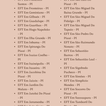
Santos – PI
Piauí – PI
EFT Em Fronteiras – PI
EFT Em São Miguel Da
EFT Em Geminiano – PI
Baixa Grande – PI
EFT Em Gilbués – PI
EFT Em São Miguel Do
EFT Em Guadalupe – PI
Fidalgo – PI
EFT Em Guaribas – PI
EFT Em São Miguel Do
EFT Em Hugo Napoleão
Tapuio – PI
– PI
EFT Em São Pedro Do
EFT Em Ilha Grande – PI
Piauí – PI
EFT Em Inhuma – PI
EFT Em São Raimundo
EFT Em Ipiranga Do
Nonato – PI
Piauí – PI
EFT Em Sebastião
EFT Em Isaías Coelho –
Barros – PI
PI
EFT Em Sebastião Leal –
EFT Em Itainópolis – PI
PI
EFT Em Itaueira – PI
EFT Em Sigefredo
EFT Em Jacobina Do
Pacheco – PI
Piauí – PI
EFT Em Simões – PI
EFT Em Jaicós – PI
EFT Em Simplício
EFT Em Jardim Do
Mendes – PI
Mulato – PI
EFT Em Socorro Do
EFT Em Jatobá Do Piauí
Piauí – PI
– PI
EFT Em Sussuapara – PI
EFT Em Jerumenha – PI
EFT Em Tamboril Do