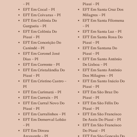
– PI
Piauí – PI
EFT Em Cocal – PI
EFT Em Santa Cruz Dos
EFT Em Coivaras – PI
Milagres – PI
EFT Em Colônia Do
EFT Em Santa Filomena
Gurgueia – PI
– PI
EFT Em Colônia Do
EFT Em Santa Luz – PI
Piauí – PI
EFT Em Santa Rosa Do
EFT Em Conceição Do
Piauí – PI
Canindé – PI
EFT Em Santana Do
EFT Em Coronel José
Piauí – PI
Dias – PI
EFT Em Santo Antônio
EFT Em Corrente – PI
De Lisboa – PI
EFT Em Cristalândia Do
EFT Em Santo Antônio
Piauí – PI
Dos Milagres – PI
EFT Em Cristino Castro –
EFT Em Santo Inácio Do
PI
Piauí – PI
EFT Em Curimatá – PI
EFT Em São Braz Do
EFT Em Currais – PI
Piauí – PI
EFT Em Curral Novo Do
EFT Em São Félix Do
Piauí – PI
Piauí – PI
EFT Em Curralinhos – PI
EFT Em São Francisco
EFT Em Demerval Lobão
De Assis Do Piauí – PI
– PI
EFT Em São Francisco
EFT Em Dirceu
Do Piauí – PI
Arcoverde – PI
EFT Em São Gonçalo Do