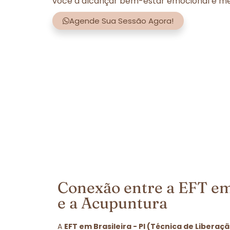
você a alcançar bem-estar emocional e men
Agende Sua Sessão Agora!
Conexão entre a EFT em 
e a Acupuntura
A
EFT em Brasileira - PI (Técnica de Liberaç