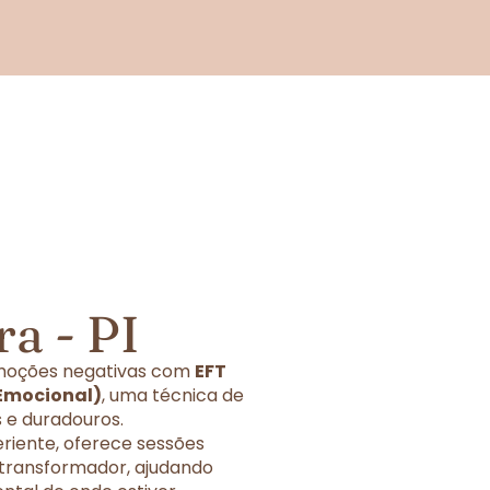
a - PI
 emoções negativas com
EFT
 Emocional)
, uma técnica de
 e duradouros.
eriente, oferece sessões
 transformador, ajudando