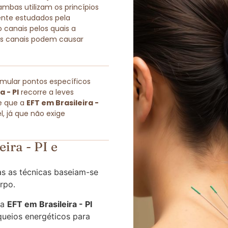
as utilizam os princípios
ente estudados pela
 canais pelos quais a
sses canais podem causar
imular pontos específicos
a - PI
recorre a leves
e que a
EFT em Brasileira -
, já que não exige
ira - PI e
s as técnicas baseiam-se
rpo.
 a
EFT em Brasileira - PI
queios energéticos para