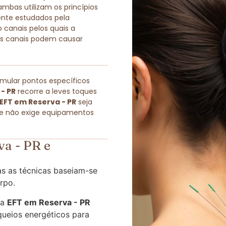
as utilizam os princípios
ente estudados pela
 canais pelos quais a
sses canais podem causar
imular pontos específicos
- PR
recorre a leves toques
EFT em Reserva - PR
seja
ue não exige equipamentos
a - PR e
s as técnicas baseiam-se
rpo.
 a
EFT em Reserva - PR
queios energéticos para