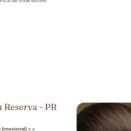
tal de onde estiver.
 Reserva - PR
o Emocional)
e a