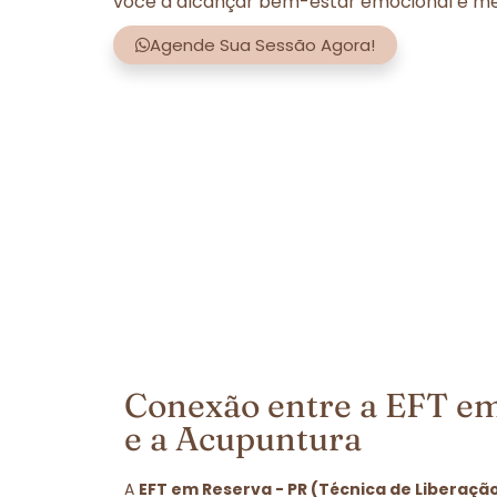
você a alcançar bem-estar emocional e men
Agende Sua Sessão Agora!
Conexão entre a EFT em
e a Acupuntura
A
EFT em Reserva - PR (Técnica de Liberaçã