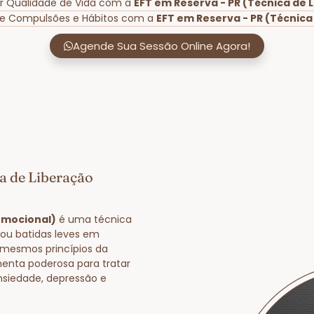
r Qualidade de Vida com a
EFT em Reserva - PR (Técnica de 
de Compulsões e Hábitos com a
EFT em Reserva - PR (Técnica
Agende Sua Sessão Online Agora!
a de Liberação
Emocional)
é uma técnica
 ou batidas leves em
 mesmos princípios da
enta poderosa para tratar
nsiedade, depressão e