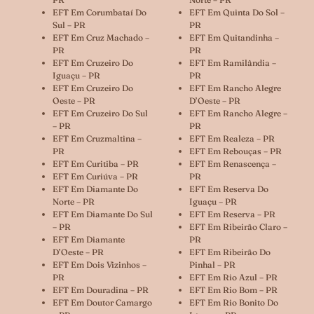
EFT Em Corumbataí Do
EFT Em Quinta Do Sol –
Sul – PR
PR
EFT Em Cruz Machado –
EFT Em Quitandinha –
PR
PR
EFT Em Cruzeiro Do
EFT Em Ramilândia –
Iguaçu – PR
PR
EFT Em Cruzeiro Do
EFT Em Rancho Alegre
Oeste – PR
D’Oeste – PR
EFT Em Cruzeiro Do Sul
EFT Em Rancho Alegre –
– PR
PR
EFT Em Cruzmaltina –
EFT Em Realeza – PR
PR
EFT Em Rebouças – PR
EFT Em Curitiba – PR
EFT Em Renascença –
EFT Em Curiúva – PR
PR
EFT Em Diamante Do
EFT Em Reserva Do
Norte – PR
Iguaçu – PR
EFT Em Diamante Do Sul
EFT Em Reserva – PR
– PR
EFT Em Ribeirão Claro –
EFT Em Diamante
PR
D’Oeste – PR
EFT Em Ribeirão Do
EFT Em Dois Vizinhos –
Pinhal – PR
PR
EFT Em Rio Azul – PR
EFT Em Douradina – PR
EFT Em Rio Bom – PR
EFT Em Doutor Camargo
EFT Em Rio Bonito Do