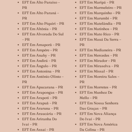
EFT Em Alto Paraíso –
EFT Em Maripá – PR
PR
EFT Em Marmeleiro – PR
EFT Em Alto Paraná –
EFT Em Marquinho – PR
PR
EFT Em Marumbi – PR
EFT Em Alto Piquiri – PR
EFT Em Matelândia – PR
EFT Em Altônia – PR
EFT Em Matinhos – PR
EFT Em Alvorada Do Sul
EFT Em Mato Rico – PR
– PR
EFT Em Mauá Da Serra –
EFT Em Amaporã – PR
PR
EFT Em Ampére – PR
EFT Em Medianeira – PR
EFT Em Anahy – PR
EFT Em Mercedes – PR
EFT Em Andirá – PR
EFT Em Mirador – PR
EFT Em Ângulo – PR
EFT Em Miraselva – PR
EFT Em Antonina – PR
EFT Em Missal – PR
EFT Em Antônio Olinto –
EFT Em Moreira Sales –
PR
PR
EFT Em Apucarana – PR
EFT Em Morretes – PR
EFT Em Arapongas – PR
EFT Em Munhoz De
EFT Em Arapoti – PR
Mello – PR
EFT Em Arapuã – PR
EFT Em Nossa Senhora
EFT Em Araruna – PR
Das Graças – PR
EFT Em Araucária – PR
EFT Em Nova Aliança
EFT Em Ariranha Do
Do Ivaí – PR
Ivaí – PR
EFT Em Nova América
EFT Em Assaí – PR
Da Colina – PR