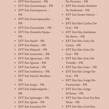
EFT Em Guaraci – PR
Do Paraíso – PR
EFT Em Guaraniaçu – PR
EFT Em Santo Antônio
EFT Em Guarapuava –
Do Sudoeste – PR
PR
EFT Em Santo Inácio –
EFT Em Guaraqueçaba –
PR
PR
EFT Em São Carlos Do
EFT Em Guaratuba – PR
Ivaí – PR
EFT Em Honório Serpa –
EFT Em São Jerônimo
PR
Da Serra – PR
EFT Em Ibaiti – PR
EFT Em São João Do
EFT Em Ibema – PR
Caiuá – PR
EFT Em Ibiporã – PR
EFT Em São João Do
EFT Em Icaraíma – PR
Ivaí – PR
EFT Em Iguaraçu – PR
EFT Em São João Do
EFT Em Iguatu – PR
Triunfo – PR
EFT Em Imbaú – PR
EFT Em São João – PR
EFT Em Imbituva – PR
EFT Em São Jorge Do
EFT Em Inácio Martins –
Ivaí – PR
PR
EFT Em São Jorge Do
EFT Em Inajá – PR
Patrocínio – PR
EFT Em Indianópolis –
EFT Em São Jorge
PR
D’Oeste – PR
EFT Em Ipiranga – PR
EFT Em São José Da Boa
EFT Em Iporã – PR
Vista – PR
EFT Em Iracema Do
EFT Em São José Das