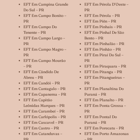
EFT Em Campina Grande
EFT Em Pérola D’Oeste –
Do Sul – PR
PR
EFT Em Campo Bonito –
EFT Em Pérola – PR
PR
EFT Em Piên – PR
EFT Em Campo Do
EFT Em Pinhais – PR
Tenente – PR
EFT Em Pinhal De São
EFT Em Campo Largo –
Bento – PR
PR
EFT Em Pinhalão – PR
EFT Em Campo Magro –
EFT Em Pinhão – PR
PR
EFT Em Piraí Do Sul –
EFT Em Campo Mourão
PR
– PR
EFT Em Piraquara – PR
EFT Em Cândido De
EFT Em Pitanga – PR
Abreu – PR
EFT Em Pitangueiras –
EFT Em Candói – PR
PR
EFT Em Cantagalo – PR
EFT Em Planaltina Do
EFT Em Capanema – PR
Paraná – PR
EFT Em Capitão
EFT Em Planalto – PR
Leônidas Marques – PR
EFT Em Ponta Grossa –
EFT Em Carambeí – PR
PR
EFT Em Carlópolis – PR
EFT Em Pontal Do
EFT Em Cascavel – PR
Paraná – PR
EFT Em Castro – PR
EFT Em Porecatu – PR
EFT Em Catanduvas –
EFT Em Porto Amazonas
PR
– PR