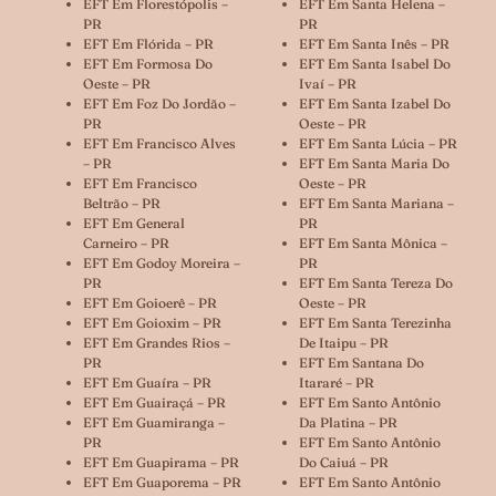
EFT Em Florestópolis –
EFT Em Santa Helena –
PR
PR
EFT Em Flórida – PR
EFT Em Santa Inês – PR
EFT Em Formosa Do
EFT Em Santa Isabel Do
Oeste – PR
Ivaí – PR
EFT Em Foz Do Jordão –
EFT Em Santa Izabel Do
PR
Oeste – PR
EFT Em Francisco Alves
EFT Em Santa Lúcia – PR
– PR
EFT Em Santa Maria Do
EFT Em Francisco
Oeste – PR
Beltrão – PR
EFT Em Santa Mariana –
EFT Em General
PR
Carneiro – PR
EFT Em Santa Mônica –
EFT Em Godoy Moreira –
PR
PR
EFT Em Santa Tereza Do
EFT Em Goioerê – PR
Oeste – PR
EFT Em Goioxim – PR
EFT Em Santa Terezinha
EFT Em Grandes Rios –
De Itaipu – PR
PR
EFT Em Santana Do
EFT Em Guaíra – PR
Itararé – PR
EFT Em Guairaçá – PR
EFT Em Santo Antônio
EFT Em Guamiranga –
Da Platina – PR
PR
EFT Em Santo Antônio
EFT Em Guapirama – PR
Do Caiuá – PR
EFT Em Guaporema – PR
EFT Em Santo Antônio