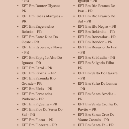
– PR
Iguaçu – PR
EFT Em Doutor Ulysses –
EFT Em Rio Branco Do
PR
Ivaí – PR
EFT Em Enéas Marques –
EFT Em Rio Branco Do
PR
Sul – PR
EFT Em Engenheiro
EFT Em Rio Negro – PR
Beltrão – PR
EFT Em Rolândia – PR
EFT Em Entre Rios Do
EFT Em Roncador – PR
Oeste – PR
EFT Em Rondon – PR
EFT Em Esperança Nova
EFT Em Rosário Do Ivaí
– PR
– PR
EFT Em Espigão Alto Do
EFT Em Sabáudia – PR
Iguaçu – PR
EFT Em Salgado Filho –
EFT Em Farol – PR
PR
EFT Em Faxinal – PR
EFT Em Salto Do Itararé
EFT Em Fazenda Rio
– PR
Grande – PR
EFT Em Salto Do Lontra
EFT Em Fênix – PR
– PR
EFT Em Fernandes
EFT Em Santa Amélia –
Pinheiro – PR
PR
EFT Em Figueira – PR
EFT Em Santa Cecília Do
EFT Em Flor Da Serra Do
Pavão – PR
Sul – PR
EFT Em Santa Cruz De
EFT Em Floraí – PR
Monte Castelo – PR
EFT Em Floresta – PR
EFT Em Santa Fé – PR