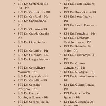
EFT Em Centenário Do
EFT Em Porto Barreiro –
Sul – PR
PR
EFT Em Cerro Azul – PR
EFT Em Porto Rico – PR
EFT Em Céu Azul – PR
EFT Em Porto Vitória –
EFT Em Chopinzinho –
PR
PR
EFT Em Prado Ferreira –
EFT Em Cianorte – PR
PR
EFT Em Cidade Gaúcha –
EFT Em Pranchita – PR
PR
EFT Em Presidente
EFT Em Clevelândia –
Castelo Branco – PR
PR
EFT Em Primeiro De
EFT Em Colombo – PR
Maio – PR
EFT Em Colorado – PR
EFT Em Prudentópolis –
EFT Em Congonhinhas –
PR
PR
EFT Em Quarto
EFT Em Conselheiro
Centenário – PR
Mairinck – PR
EFT Em Quatiguá – PR
EFT Em Contenda – PR
EFT Em Quatro Barras –
EFT Em Corbélia – PR
PR
EFT Em Cornélio
EFT Em Quatro Pontes –
Procópio – PR
PR
EFT Em Coronel
EFT Em Quedas Do
Domingos Soares – PR
Iguaçu – PR
EFT Em Coronel Vivida –
EFT Em Querência Do
PR
Norte – PR