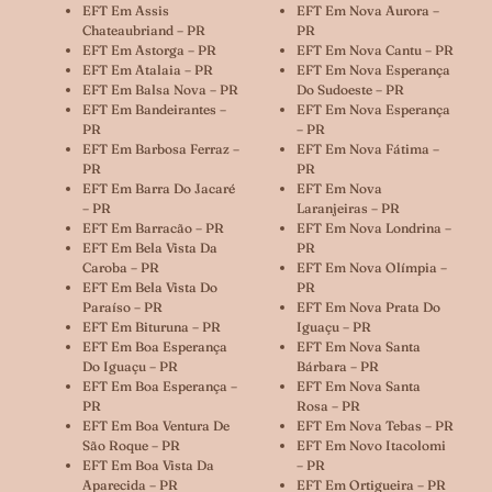
EFT Em Assis
EFT Em Nova Aurora –
Chateaubriand – PR
PR
EFT Em Astorga – PR
EFT Em Nova Cantu – PR
EFT Em Atalaia – PR
EFT Em Nova Esperança
EFT Em Balsa Nova – PR
Do Sudoeste – PR
EFT Em Bandeirantes –
EFT Em Nova Esperança
PR
– PR
EFT Em Barbosa Ferraz –
EFT Em Nova Fátima –
PR
PR
EFT Em Barra Do Jacaré
EFT Em Nova
– PR
Laranjeiras – PR
EFT Em Barracão – PR
EFT Em Nova Londrina –
EFT Em Bela Vista Da
PR
Caroba – PR
EFT Em Nova Olímpia –
EFT Em Bela Vista Do
PR
Paraíso – PR
EFT Em Nova Prata Do
EFT Em Bituruna – PR
Iguaçu – PR
EFT Em Boa Esperança
EFT Em Nova Santa
Do Iguaçu – PR
Bárbara – PR
EFT Em Boa Esperança –
EFT Em Nova Santa
PR
Rosa – PR
EFT Em Boa Ventura De
EFT Em Nova Tebas – PR
São Roque – PR
EFT Em Novo Itacolomi
EFT Em Boa Vista Da
– PR
Aparecida – PR
EFT Em Ortigueira – PR