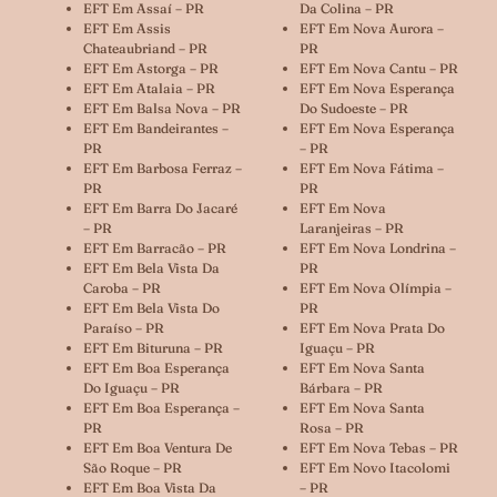
EFT Em Assaí – PR
Da Colina – PR
EFT Em Assis
EFT Em Nova Aurora –
Chateaubriand – PR
PR
EFT Em Astorga – PR
EFT Em Nova Cantu – PR
EFT Em Atalaia – PR
EFT Em Nova Esperança
EFT Em Balsa Nova – PR
Do Sudoeste – PR
EFT Em Bandeirantes –
EFT Em Nova Esperança
PR
– PR
EFT Em Barbosa Ferraz –
EFT Em Nova Fátima –
PR
PR
EFT Em Barra Do Jacaré
EFT Em Nova
– PR
Laranjeiras – PR
EFT Em Barracão – PR
EFT Em Nova Londrina –
EFT Em Bela Vista Da
PR
Caroba – PR
EFT Em Nova Olímpia –
EFT Em Bela Vista Do
PR
Paraíso – PR
EFT Em Nova Prata Do
EFT Em Bituruna – PR
Iguaçu – PR
EFT Em Boa Esperança
EFT Em Nova Santa
Do Iguaçu – PR
Bárbara – PR
EFT Em Boa Esperança –
EFT Em Nova Santa
PR
Rosa – PR
EFT Em Boa Ventura De
EFT Em Nova Tebas – PR
São Roque – PR
EFT Em Novo Itacolomi
EFT Em Boa Vista Da
– PR