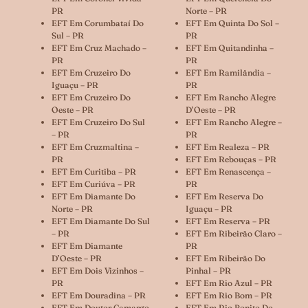
PR
Norte – PR
EFT Em Corumbataí Do
EFT Em Quinta Do Sol –
Sul – PR
PR
EFT Em Cruz Machado –
EFT Em Quitandinha –
PR
PR
EFT Em Cruzeiro Do
EFT Em Ramilândia –
Iguaçu – PR
PR
EFT Em Cruzeiro Do
EFT Em Rancho Alegre
Oeste – PR
D’Oeste – PR
EFT Em Cruzeiro Do Sul
EFT Em Rancho Alegre –
– PR
PR
EFT Em Cruzmaltina –
EFT Em Realeza – PR
PR
EFT Em Rebouças – PR
EFT Em Curitiba – PR
EFT Em Renascença –
EFT Em Curiúva – PR
PR
EFT Em Diamante Do
EFT Em Reserva Do
Norte – PR
Iguaçu – PR
EFT Em Diamante Do Sul
EFT Em Reserva – PR
– PR
EFT Em Ribeirão Claro –
EFT Em Diamante
PR
D’Oeste – PR
EFT Em Ribeirão Do
EFT Em Dois Vizinhos –
Pinhal – PR
PR
EFT Em Rio Azul – PR
EFT Em Douradina – PR
EFT Em Rio Bom – PR
EFT Em Doutor Camargo
EFT Em Rio Bonito Do