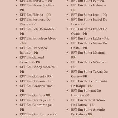
EFT Em Floresta – PR
EFT Em Santa Fé – PR
EFT Em Florestópolis –
EFT Em Santa Helena –
PR
PR
EFT Em Flórida – PR
EFT Em Santa Inês – PR
EFT Em Formosa Do
EFT Em Santa Isabel Do
Oeste – PR
Ivaí – PR
EFT Em Foz Do Jordão –
EFT Em Santa Izabel Do
PR
Oeste – PR
EFT Em Francisco Alves
EFT Em Santa Lúcia – PR
– PR
EFT Em Santa Maria Do
EFT Em Francisco
Oeste – PR
Beltrão – PR
EFT Em Santa Mariana –
EFT Em General
PR
Carneiro – PR
EFT Em Santa Mônica –
EFT Em Godoy Moreira –
PR
PR
EFT Em Santa Tereza Do
EFT Em Goioerê – PR
Oeste – PR
EFT Em Goioxim – PR
EFT Em Santa Terezinha
EFT Em Grandes Rios –
De Itaipu – PR
PR
EFT Em Santana Do
EFT Em Guaíra – PR
Itararé – PR
EFT Em Guairaçá – PR
EFT Em Santo Antônio
EFT Em Guamiranga –
Da Platina – PR
PR
EFT Em Santo Antônio
EFT Em Guapirama – PR
Do Caiuá – PR