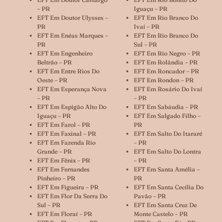
– PR
Iguaçu – PR
EFT Em Doutor Ulysses –
EFT Em Rio Branco Do
PR
Ivaí – PR
EFT Em Enéas Marques –
EFT Em Rio Branco Do
PR
Sul – PR
EFT Em Engenheiro
EFT Em Rio Negro – PR
Beltrão – PR
EFT Em Rolândia – PR
EFT Em Entre Rios Do
EFT Em Roncador – PR
Oeste – PR
EFT Em Rondon – PR
EFT Em Esperança Nova
EFT Em Rosário Do Ivaí
– PR
– PR
EFT Em Espigão Alto Do
EFT Em Sabáudia – PR
Iguaçu – PR
EFT Em Salgado Filho –
EFT Em Farol – PR
PR
EFT Em Faxinal – PR
EFT Em Salto Do Itararé
EFT Em Fazenda Rio
– PR
Grande – PR
EFT Em Salto Do Lontra
EFT Em Fênix – PR
– PR
EFT Em Fernandes
EFT Em Santa Amélia –
Pinheiro – PR
PR
EFT Em Figueira – PR
EFT Em Santa Cecília Do
EFT Em Flor Da Serra Do
Pavão – PR
Sul – PR
EFT Em Santa Cruz De
EFT Em Floraí – PR
Monte Castelo – PR