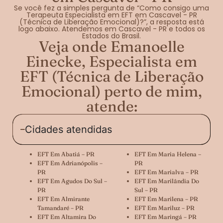
Se você fez a simples pergunta de “Como consigo uma
Terapeuta Especialista em EFT em Cascavel - PR
(Técnica de Liberação Emocional)?”, a resposta está
logo abaixo. Atendemos em Cascavel - PR e todos os
Estados do Brasil.
Veja onde Emanoelle
Einecke, Especialista em
EFT (Técnica de Liberação
Emocional) perto de mim,
atende:
Cidades atendidas
EFT Em Abatiá – PR
EFT Em Maria Helena –
EFT Em Adrianópolis –
PR
PR
EFT Em Marialva – PR
EFT Em Agudos Do Sul –
EFT Em Marilândia Do
PR
Sul – PR
EFT Em Almirante
EFT Em Marilena – PR
Tamandaré – PR
EFT Em Mariluz – PR
EFT Em Altamira Do
EFT Em Maringá – PR