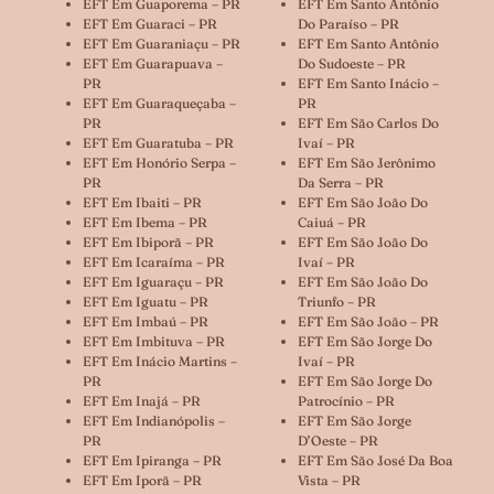
EFT Em Guaporema – PR
EFT Em Santo Antônio
EFT Em Guaraci – PR
Do Paraíso – PR
EFT Em Guaraniaçu – PR
EFT Em Santo Antônio
EFT Em Guarapuava –
Do Sudoeste – PR
PR
EFT Em Santo Inácio –
EFT Em Guaraqueçaba –
PR
PR
EFT Em São Carlos Do
EFT Em Guaratuba – PR
Ivaí – PR
EFT Em Honório Serpa –
EFT Em São Jerônimo
PR
Da Serra – PR
EFT Em Ibaiti – PR
EFT Em São João Do
EFT Em Ibema – PR
Caiuá – PR
EFT Em Ibiporã – PR
EFT Em São João Do
EFT Em Icaraíma – PR
Ivaí – PR
EFT Em Iguaraçu – PR
EFT Em São João Do
EFT Em Iguatu – PR
Triunfo – PR
EFT Em Imbaú – PR
EFT Em São João – PR
EFT Em Imbituva – PR
EFT Em São Jorge Do
EFT Em Inácio Martins –
Ivaí – PR
PR
EFT Em São Jorge Do
EFT Em Inajá – PR
Patrocínio – PR
EFT Em Indianópolis –
EFT Em São Jorge
PR
D’Oeste – PR
EFT Em Ipiranga – PR
EFT Em São José Da Boa
EFT Em Iporã – PR
Vista – PR