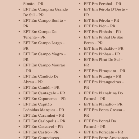
Simão – PR
EFT Em Perobal – PR
EFT Em Campina Grande
EFT Em Pérola D’Oeste –
Do Sul – PR
PR
EFT Em Campo Bonito –
EFT Em Pérola – PR
PR
EFT Em Piên – PR
EFT Em Campo Do
EFT Em Pinhais – PR
Tenente – PR
EFT Em Pinhal De São
EFT Em Campo Largo –
Bento – PR
PR
EFT Em Pinhalão – PR
EFT Em Campo Magro –
EFT Em Pinhão – PR
PR
EFT Em Piraí Do Sul –
EFT Em Campo Mourão
PR
– PR
EFT Em Piraquara – PR
EFT Em Cândido De
EFT Em Pitanga – PR
Abreu – PR
EFT Em Pitangueiras –
EFT Em Candói – PR
PR
EFT Em Cantagalo – PR
EFT Em Planaltina Do
EFT Em Capanema – PR
Paraná – PR
EFT Em Capitão
EFT Em Planalto – PR
Leônidas Marques – PR
EFT Em Ponta Grossa –
EFT Em Carambeí – PR
PR
EFT Em Carlópolis – PR
EFT Em Pontal Do
EFT Em Cascavel – PR
Paraná – PR
EFT Em Castro – PR
EFT Em Porecatu – PR
EFT Em Catanduvas –
EFT Em Porto Amazonas