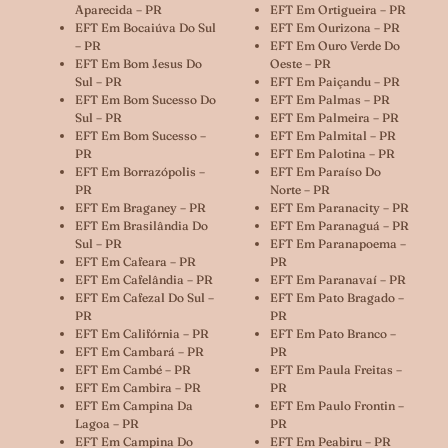
Aparecida – PR
EFT Em Ortigueira – PR
EFT Em Bocaiúva Do Sul
EFT Em Ourizona – PR
– PR
EFT Em Ouro Verde Do
EFT Em Bom Jesus Do
Oeste – PR
Sul – PR
EFT Em Paiçandu – PR
EFT Em Bom Sucesso Do
EFT Em Palmas – PR
Sul – PR
EFT Em Palmeira – PR
EFT Em Bom Sucesso –
EFT Em Palmital – PR
PR
EFT Em Palotina – PR
EFT Em Borrazópolis –
EFT Em Paraíso Do
PR
Norte – PR
EFT Em Braganey – PR
EFT Em Paranacity – PR
EFT Em Brasilândia Do
EFT Em Paranaguá – PR
Sul – PR
EFT Em Paranapoema –
EFT Em Cafeara – PR
PR
EFT Em Cafelândia – PR
EFT Em Paranavaí – PR
EFT Em Cafezal Do Sul –
EFT Em Pato Bragado –
PR
PR
EFT Em Califórnia – PR
EFT Em Pato Branco –
EFT Em Cambará – PR
PR
EFT Em Cambé – PR
EFT Em Paula Freitas –
EFT Em Cambira – PR
PR
EFT Em Campina Da
EFT Em Paulo Frontin –
Lagoa – PR
PR
EFT Em Campina Do
EFT Em Peabiru – PR