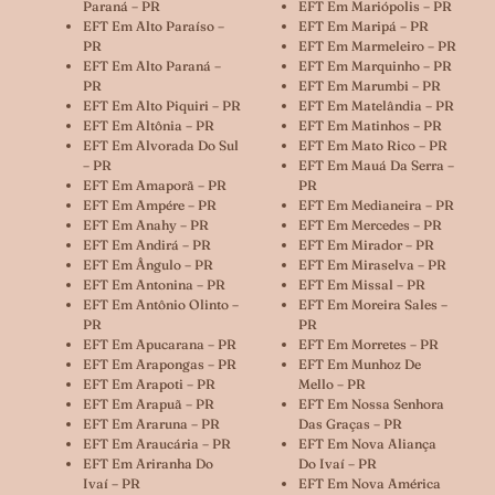
Paraná – PR
EFT Em Mariópolis – PR
EFT Em Alto Paraíso –
EFT Em Maripá – PR
PR
EFT Em Marmeleiro – PR
EFT Em Alto Paraná –
EFT Em Marquinho – PR
PR
EFT Em Marumbi – PR
EFT Em Alto Piquiri – PR
EFT Em Matelândia – PR
EFT Em Altônia – PR
EFT Em Matinhos – PR
EFT Em Alvorada Do Sul
EFT Em Mato Rico – PR
– PR
EFT Em Mauá Da Serra –
EFT Em Amaporã – PR
PR
EFT Em Ampére – PR
EFT Em Medianeira – PR
EFT Em Anahy – PR
EFT Em Mercedes – PR
EFT Em Andirá – PR
EFT Em Mirador – PR
EFT Em Ângulo – PR
EFT Em Miraselva – PR
EFT Em Antonina – PR
EFT Em Missal – PR
EFT Em Antônio Olinto –
EFT Em Moreira Sales –
PR
PR
EFT Em Apucarana – PR
EFT Em Morretes – PR
EFT Em Arapongas – PR
EFT Em Munhoz De
EFT Em Arapoti – PR
Mello – PR
EFT Em Arapuã – PR
EFT Em Nossa Senhora
EFT Em Araruna – PR
Das Graças – PR
EFT Em Araucária – PR
EFT Em Nova Aliança
EFT Em Ariranha Do
Do Ivaí – PR
Ivaí – PR
EFT Em Nova América