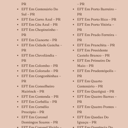
PR
– PR
EFT Em Centenário Do
EFT Em Porto Barreiro –
Sul – PR
PR
EFT Em Cerro Azul – PR
EFT Em Porto Rico – PR
EFT Em Céu Azul – PR
EFT Em Porto Vitória –
EFT Em Chopinzinho –
PR
PR
EFT Em Prado Ferreira –
EFT Em Cianorte – PR
PR
EFT Em Cidade Gaúcha –
EFT Em Pranchita – PR
PR
EFT Em Presidente
EFT Em Clevelândia –
Castelo Branco – PR
PR
EFT Em Primeiro De
EFT Em Colombo – PR
Maio – PR
EFT Em Colorado – PR
EFT Em Prudentópolis –
EFT Em Congonhinhas –
PR
PR
EFT Em Quarto
EFT Em Conselheiro
Centenário – PR
Mairinck – PR
EFT Em Quatiguá – PR
EFT Em Contenda – PR
EFT Em Quatro Barras –
EFT Em Corbélia – PR
PR
EFT Em Cornélio
EFT Em Quatro Pontes –
Procópio – PR
PR
EFT Em Coronel
EFT Em Quedas Do
Domingos Soares – PR
Iguaçu – PR
EFT Em Coronel Vivida –
EFT Em Querência Do