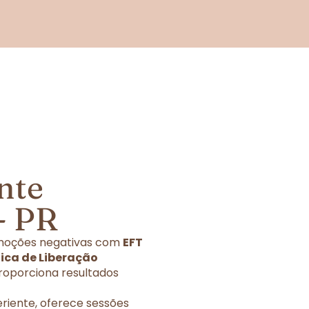
nte
- PR
 emoções negativas com
EFT
nica de Liberação
roporciona resultados
eriente, oferece sessões