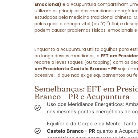
Emocional)
e a Acupuntura compartilham u
utilizam os princípios dos meridianos energét
estudados pela medicina tradicional chinesa. O
pelos quais a energia vital (ou "Qi") flui, e dese
podem causar problemas físicos, emocionais e
Enquanto a Acupuntura utiliza agulhas para est
ao longo desses meridianos, a
EFT em Presiden
recorre a leves toques (ou tapping) com os ded
em Presidente Castelo Branco - PR
seja uma
acessível, já que não exige equipamentos ou fe
Semelhanças: EFT em Presid
Branco - PR e Acupuntura
Uso dos Meridianos Energéticos: Amba
nos mesmos pontos energéticos do co
Equilíbrio do Corpo e da Mente: Tanto
Castelo Branco - PR
quanto a Acupuntu