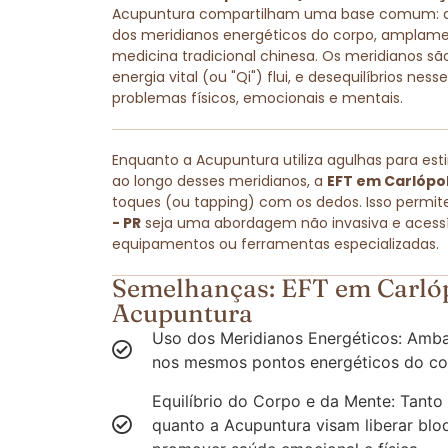
Acupuntura compartilham uma base comum: amb
dos meridianos energéticos do corpo, amplam
medicina tradicional chinesa. Os meridianos são
energia vital (ou "Qi") flui, e desequilíbrios ne
problemas físicos, emocionais e mentais.
Enquanto a Acupuntura utiliza agulhas para est
ao longo desses meridianos, a
EFT em Carlópol
toques (ou tapping) com os dedos. Isso permit
- PR
seja uma abordagem não invasiva e acessív
equipamentos ou ferramentas especializadas.
Semelhanças: EFT em Carlóp
Acupuntura
Uso dos Meridianos Energéticos: Amba
nos mesmos pontos energéticos do co
Equilíbrio do Corpo e da Mente: Tanto
quanto a Acupuntura visam liberar blo