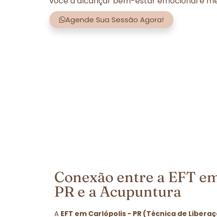
você a alcançar bem-estar emocional e men
Agende Sua Sessão Agora!
Conexão entre a EFT em
PR e a Acupuntura
A
EFT em Carlópolis - PR (Técnica de Libera