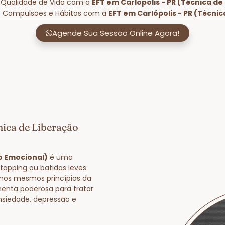
 Qualidade de Vida com a
EFT em Carlópolis - PR (Técnica d
e Compulsões e Hábitos com a
EFT em Carlópolis - PR (Técni
Agende Sua Sessão Online Agora!
nica de Liberação
ão Emocional)
é uma
tapping ou batidas leves
nos mesmos princípios da
enta poderosa para tratar
nsiedade, depressão e