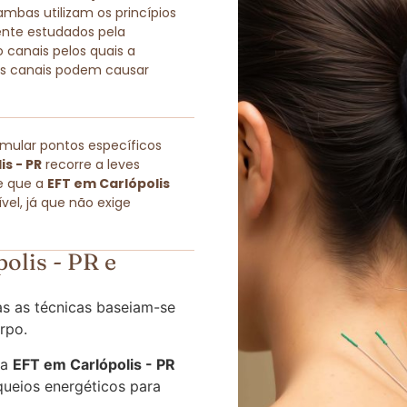
as utilizam os princípios
ente estudados pela
 canais pelos quais a
sses canais podem causar
imular pontos específicos
is - PR
recorre a leves
e que a
EFT em Carlópolis
el, já que não exige
olis - PR e
s as técnicas baseiam-se
rpo.
 a
EFT em Carlópolis - PR
queios energéticos para