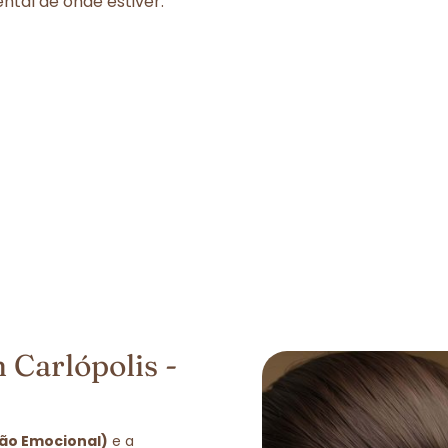
tal de onde estiver.
 Carlópolis -
ção Emocional)
e a