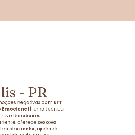
is - PR
 emoções negativas com
EFT
o Emocional)
, uma técnica
dos e duradouros.
eriente, oferece sessões
 transformador, ajudando