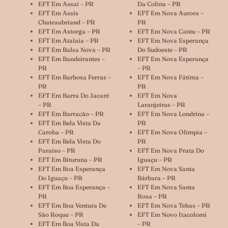
EFT Em Assaí – PR
Da Colina – PR
EFT Em Assis
EFT Em Nova Aurora –
Chateaubriand – PR
PR
EFT Em Astorga – PR
EFT Em Nova Cantu – PR
EFT Em Atalaia – PR
EFT Em Nova Esperança
EFT Em Balsa Nova – PR
Do Sudoeste – PR
EFT Em Bandeirantes –
EFT Em Nova Esperança
PR
– PR
EFT Em Barbosa Ferraz –
EFT Em Nova Fátima –
PR
PR
EFT Em Barra Do Jacaré
EFT Em Nova
– PR
Laranjeiras – PR
EFT Em Barracão – PR
EFT Em Nova Londrina –
EFT Em Bela Vista Da
PR
Caroba – PR
EFT Em Nova Olímpia –
EFT Em Bela Vista Do
PR
Paraíso – PR
EFT Em Nova Prata Do
EFT Em Bituruna – PR
Iguaçu – PR
EFT Em Boa Esperança
EFT Em Nova Santa
Do Iguaçu – PR
Bárbara – PR
EFT Em Boa Esperança –
EFT Em Nova Santa
PR
Rosa – PR
EFT Em Boa Ventura De
EFT Em Nova Tebas – PR
São Roque – PR
EFT Em Novo Itacolomi
EFT Em Boa Vista Da
– PR