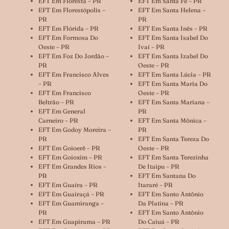
EFT Em Floresta – PR
EFT Em Santa Fé – PR
EFT Em Florestópolis –
EFT Em Santa Helena –
PR
PR
EFT Em Flórida – PR
EFT Em Santa Inês – PR
EFT Em Formosa Do
EFT Em Santa Isabel Do
Oeste – PR
Ivaí – PR
EFT Em Foz Do Jordão –
EFT Em Santa Izabel Do
PR
Oeste – PR
EFT Em Francisco Alves
EFT Em Santa Lúcia – PR
– PR
EFT Em Santa Maria Do
EFT Em Francisco
Oeste – PR
Beltrão – PR
EFT Em Santa Mariana –
EFT Em General
PR
Carneiro – PR
EFT Em Santa Mônica –
EFT Em Godoy Moreira –
PR
PR
EFT Em Santa Tereza Do
EFT Em Goioerê – PR
Oeste – PR
EFT Em Goioxim – PR
EFT Em Santa Terezinha
EFT Em Grandes Rios –
De Itaipu – PR
PR
EFT Em Santana Do
EFT Em Guaíra – PR
Itararé – PR
EFT Em Guairaçá – PR
EFT Em Santo Antônio
EFT Em Guamiranga –
Da Platina – PR
PR
EFT Em Santo Antônio
EFT Em Guapirama – PR
Do Caiuá – PR