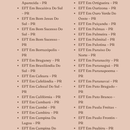
Aparecida – PR
EFT Em Ortigueira – PR
EFT Em Bocaiúva Do Sul
EFT Em Ourizona – PR
– PR
EFT Em Ouro Verde Do
EFT Em Bom Jesus Do
Oeste – PR
Sul – PR
EFT Em Paiçandu – PR
EFT Em Bom Sucesso Do
EFT Em Palmas – PR
Sul – PR
EFT Em Palmeira – PR
EFT Em Bom Sucesso –
EFT Em Palmital – PR
PR
EFT Em Palotina – PR
EFT Em Borrazópolis –
EFT Em Paraíso Do
PR
Norte – PR
EFT Em Braganey – PR
EFT Em Paranacity – PR
EFT Em Brasilândia Do
EFT Em Paranaguá – PR
Sul – PR
EFT Em Paranapoema –
EFT Em Cafeara – PR
PR
EFT Em Cafelândia – PR
EFT Em Paranavaí – PR
EFT Em Cafezal Do Sul –
EFT Em Pato Bragado –
PR
PR
EFT Em Califórnia – PR
EFT Em Pato Branco –
EFT Em Cambará – PR
PR
EFT Em Cambé – PR
EFT Em Paula Freitas –
EFT Em Cambira – PR
PR
EFT Em Campina Da
EFT Em Paulo Frontin –
Lagoa – PR
PR
EFT Em Campina Do
EFT Em Peabiru – PR