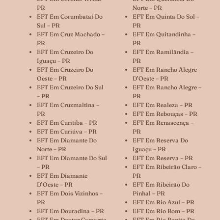
PR
Norte – PR
EFT Em Corumbataí Do
EFT Em Quinta Do Sol –
Sul – PR
PR
EFT Em Cruz Machado –
EFT Em Quitandinha –
PR
PR
EFT Em Cruzeiro Do
EFT Em Ramilândia –
Iguaçu – PR
PR
EFT Em Cruzeiro Do
EFT Em Rancho Alegre
Oeste – PR
D’Oeste – PR
EFT Em Cruzeiro Do Sul
EFT Em Rancho Alegre –
– PR
PR
EFT Em Cruzmaltina –
EFT Em Realeza – PR
PR
EFT Em Rebouças – PR
EFT Em Curitiba – PR
EFT Em Renascença –
EFT Em Curiúva – PR
PR
EFT Em Diamante Do
EFT Em Reserva Do
Norte – PR
Iguaçu – PR
EFT Em Diamante Do Sul
EFT Em Reserva – PR
– PR
EFT Em Ribeirão Claro –
EFT Em Diamante
PR
D’Oeste – PR
EFT Em Ribeirão Do
EFT Em Dois Vizinhos –
Pinhal – PR
PR
EFT Em Rio Azul – PR
EFT Em Douradina – PR
EFT Em Rio Bom – PR
EFT Em Doutor Camargo
EFT Em Rio Bonito Do