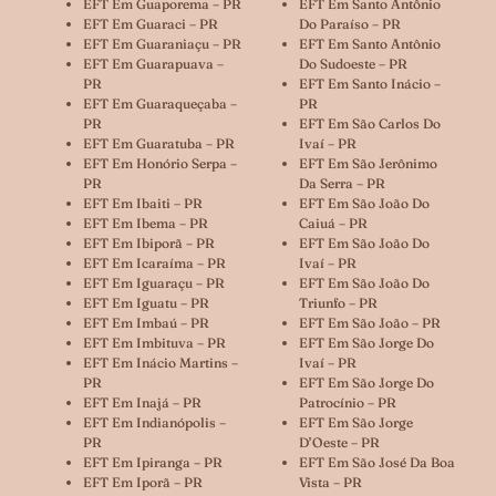
EFT Em Guaporema – PR
EFT Em Santo Antônio
EFT Em Guaraci – PR
Do Paraíso – PR
EFT Em Guaraniaçu – PR
EFT Em Santo Antônio
EFT Em Guarapuava –
Do Sudoeste – PR
PR
EFT Em Santo Inácio –
EFT Em Guaraqueçaba –
PR
PR
EFT Em São Carlos Do
EFT Em Guaratuba – PR
Ivaí – PR
EFT Em Honório Serpa –
EFT Em São Jerônimo
PR
Da Serra – PR
EFT Em Ibaiti – PR
EFT Em São João Do
EFT Em Ibema – PR
Caiuá – PR
EFT Em Ibiporã – PR
EFT Em São João Do
EFT Em Icaraíma – PR
Ivaí – PR
EFT Em Iguaraçu – PR
EFT Em São João Do
EFT Em Iguatu – PR
Triunfo – PR
EFT Em Imbaú – PR
EFT Em São João – PR
EFT Em Imbituva – PR
EFT Em São Jorge Do
EFT Em Inácio Martins –
Ivaí – PR
PR
EFT Em São Jorge Do
EFT Em Inajá – PR
Patrocínio – PR
EFT Em Indianópolis –
EFT Em São Jorge
PR
D’Oeste – PR
EFT Em Ipiranga – PR
EFT Em São José Da Boa
EFT Em Iporã – PR
Vista – PR