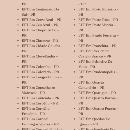
PR
– PR
EFT Em Centenário Do
EFT Em Porto Barreiro –
Sul – PR
PR
EFT Em Cerro Azul – PR
EFT Em Porto Rico – PR
EFT Em Céu Azul – PR
EFT Em Porto Vitória –
EFT Em Chopinzinho –
PR
PR
EFT Em Prado Ferreira –
EFT Em Cianorte – PR
PR
EFT Em Cidade Gaúcha –
EFT Em Pranchita – PR
PR
EFT Em Presidente
EFT Em Clevelândia –
Castelo Branco – PR
PR
EFT Em Primeiro De
EFT Em Colombo – PR
Maio – PR
EFT Em Colorado – PR
EFT Em Prudentópolis –
EFT Em Congonhinhas –
PR
PR
EFT Em Quarto
EFT Em Conselheiro
Centenário – PR
Mairinck – PR
EFT Em Quatiguá – PR
EFT Em Contenda – PR
EFT Em Quatro Barras –
EFT Em Corbélia – PR
PR
EFT Em Cornélio
EFT Em Quatro Pontes –
Procópio – PR
PR
EFT Em Coronel
EFT Em Quedas Do
Domingos Soares – PR
Iguaçu – PR
EFT Em Coronel Vivida –
EFT Em Querência Do