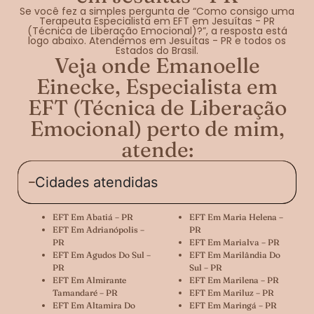
Se você fez a simples pergunta de “Como consigo uma
Terapeuta Especialista em EFT em Jesuítas - PR
(Técnica de Liberação Emocional)?”, a resposta está
logo abaixo. Atendemos em Jesuítas - PR e todos os
Estados do Brasil.
Veja onde Emanoelle
Einecke, Especialista em
EFT (Técnica de Liberação
Emocional) perto de mim,
atende:
Cidades atendidas
EFT Em Abatiá – PR
EFT Em Maria Helena –
EFT Em Adrianópolis –
PR
PR
EFT Em Marialva – PR
EFT Em Agudos Do Sul –
EFT Em Marilândia Do
PR
Sul – PR
EFT Em Almirante
EFT Em Marilena – PR
Tamandaré – PR
EFT Em Mariluz – PR
EFT Em Altamira Do
EFT Em Maringá – PR