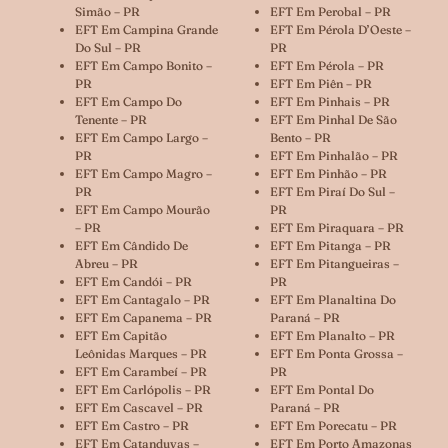
Simão – PR
EFT Em Perobal – PR
EFT Em Campina Grande
EFT Em Pérola D’Oeste –
Do Sul – PR
PR
EFT Em Campo Bonito –
EFT Em Pérola – PR
PR
EFT Em Piên – PR
EFT Em Campo Do
EFT Em Pinhais – PR
Tenente – PR
EFT Em Pinhal De São
EFT Em Campo Largo –
Bento – PR
PR
EFT Em Pinhalão – PR
EFT Em Campo Magro –
EFT Em Pinhão – PR
PR
EFT Em Piraí Do Sul –
EFT Em Campo Mourão
PR
– PR
EFT Em Piraquara – PR
EFT Em Cândido De
EFT Em Pitanga – PR
Abreu – PR
EFT Em Pitangueiras –
EFT Em Candói – PR
PR
EFT Em Cantagalo – PR
EFT Em Planaltina Do
EFT Em Capanema – PR
Paraná – PR
EFT Em Capitão
EFT Em Planalto – PR
Leônidas Marques – PR
EFT Em Ponta Grossa –
EFT Em Carambeí – PR
PR
EFT Em Carlópolis – PR
EFT Em Pontal Do
EFT Em Cascavel – PR
Paraná – PR
EFT Em Castro – PR
EFT Em Porecatu – PR
EFT Em Catanduvas –
EFT Em Porto Amazonas