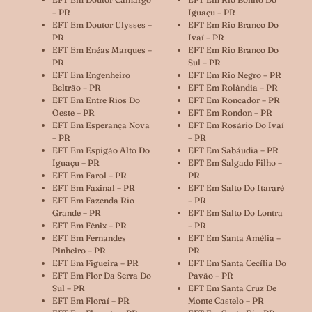
– PR
Iguaçu – PR
EFT Em Doutor Ulysses –
EFT Em Rio Branco Do
PR
Ivaí – PR
EFT Em Enéas Marques –
EFT Em Rio Branco Do
PR
Sul – PR
EFT Em Engenheiro
EFT Em Rio Negro – PR
Beltrão – PR
EFT Em Rolândia – PR
EFT Em Entre Rios Do
EFT Em Roncador – PR
Oeste – PR
EFT Em Rondon – PR
EFT Em Esperança Nova
EFT Em Rosário Do Ivaí
– PR
– PR
EFT Em Espigão Alto Do
EFT Em Sabáudia – PR
Iguaçu – PR
EFT Em Salgado Filho –
EFT Em Farol – PR
PR
EFT Em Faxinal – PR
EFT Em Salto Do Itararé
EFT Em Fazenda Rio
– PR
Grande – PR
EFT Em Salto Do Lontra
EFT Em Fênix – PR
– PR
EFT Em Fernandes
EFT Em Santa Amélia –
Pinheiro – PR
PR
EFT Em Figueira – PR
EFT Em Santa Cecília Do
EFT Em Flor Da Serra Do
Pavão – PR
Sul – PR
EFT Em Santa Cruz De
EFT Em Floraí – PR
Monte Castelo – PR