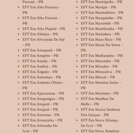
Paraná – PR
EFT Em Mariópolis – PR
EFT Em Alto Paraíso –
EFT Em Maripá – PR
PR
EFT Em Marmeleiro – PR
EFT Em Alto Paraná –
EFT Em Marquinho – PR
PR
EFT Em Marumbi – PR
EFT Em Alto Piquiri – PR
EFT Em Matelândia – PR
EFT Em Altônia – PR
EFT Em Matinhos – PR
EFT Em Alvorada Do Sul
EFT Em Mato Rico – PR
– PR
EFT Em Mauá Da Serra –
EFT Em Amaporã – PR
PR
EFT Em Ampére – PR
EFT Em Medianeira – PR
EFT Em Anahy – PR
EFT Em Mercedes – PR
EFT Em Andirá – PR
EFT Em Mirador – PR
EFT Em Ângulo – PR
EFT Em Miraselva – PR
EFT Em Antonina – PR
EFT Em Missal – PR
EFT Em Antônio Olinto –
EFT Em Moreira Sales –
PR
PR
EFT Em Apucarana – PR
EFT Em Morretes – PR
EFT Em Arapongas – PR
EFT Em Munhoz De
EFT Em Arapoti – PR
Mello – PR
EFT Em Arapuã – PR
EFT Em Nossa Senhora
EFT Em Araruna – PR
Das Graças – PR
EFT Em Araucária – PR
EFT Em Nova Aliança
EFT Em Ariranha Do
Do Ivaí – PR
Ivaí – PR
EFT Em Nova América