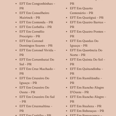
EFT Em Congonhinhas –
PR
PR
EFT Em Quarto
EFT Em Conselheiro
Centenário – PR
Mairinck – PR
EFT Em Quatiguá – PR
EFT Em Contenda – PR
EFT Em Quatro Barras –
EFT Em Corbélia – PR
PR
EFT Em Cornélio
EFT Em Quatro Pontes –
Procópio – PR
PR
EFT Em Coronel
EFT Em Quedas Do
Domingos Soares – PR
Iguaçu – PR
EFT Em Coronel Vivida –
EFT Em Querência Do
PR
Norte – PR
EFT Em Corumbataí Do
EFT Em Quinta Do Sol –
Sul – PR
PR
EFT Em Cruz Machado –
EFT Em Quitandinha –
PR
PR
EFT Em Cruzeiro Do
EFT Em Ramilândia –
Iguaçu – PR
PR
EFT Em Cruzeiro Do
EFT Em Rancho Alegre
Oeste – PR
D’Oeste – PR
EFT Em Cruzeiro Do Sul
EFT Em Rancho Alegre –
– PR
PR
EFT Em Cruzmaltina –
EFT Em Realeza – PR
PR
EFT Em Rebouças – PR
EFT Em Curitiba – PR
EFT Em Renascença –