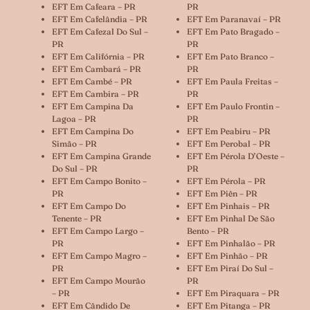
EFT Em Cafeara – PR
PR
EFT Em Cafelândia – PR
EFT Em Paranavaí – PR
EFT Em Cafezal Do Sul –
EFT Em Pato Bragado –
PR
PR
EFT Em Califórnia – PR
EFT Em Pato Branco –
EFT Em Cambará – PR
PR
EFT Em Cambé – PR
EFT Em Paula Freitas –
EFT Em Cambira – PR
PR
EFT Em Campina Da
EFT Em Paulo Frontin –
Lagoa – PR
PR
EFT Em Campina Do
EFT Em Peabiru – PR
Simão – PR
EFT Em Perobal – PR
EFT Em Campina Grande
EFT Em Pérola D’Oeste –
Do Sul – PR
PR
EFT Em Campo Bonito –
EFT Em Pérola – PR
PR
EFT Em Piên – PR
EFT Em Campo Do
EFT Em Pinhais – PR
Tenente – PR
EFT Em Pinhal De São
EFT Em Campo Largo –
Bento – PR
PR
EFT Em Pinhalão – PR
EFT Em Campo Magro –
EFT Em Pinhão – PR
PR
EFT Em Piraí Do Sul –
EFT Em Campo Mourão
PR
– PR
EFT Em Piraquara – PR
EFT Em Cândido De
EFT Em Pitanga – PR