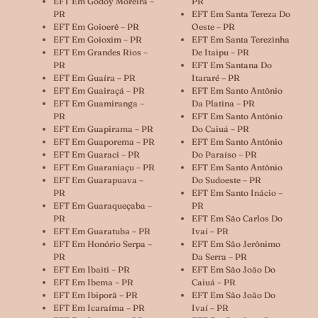
EFT Em Godoy Moreira –
PR
PR
EFT Em Santa Tereza Do
EFT Em Goioerê – PR
Oeste – PR
EFT Em Goioxim – PR
EFT Em Santa Terezinha
EFT Em Grandes Rios –
De Itaipu – PR
PR
EFT Em Santana Do
EFT Em Guaíra – PR
Itararé – PR
EFT Em Guairaçá – PR
EFT Em Santo Antônio
EFT Em Guamiranga –
Da Platina – PR
PR
EFT Em Santo Antônio
EFT Em Guapirama – PR
Do Caiuá – PR
EFT Em Guaporema – PR
EFT Em Santo Antônio
EFT Em Guaraci – PR
Do Paraíso – PR
EFT Em Guaraniaçu – PR
EFT Em Santo Antônio
EFT Em Guarapuava –
Do Sudoeste – PR
PR
EFT Em Santo Inácio –
EFT Em Guaraqueçaba –
PR
PR
EFT Em São Carlos Do
EFT Em Guaratuba – PR
Ivaí – PR
EFT Em Honório Serpa –
EFT Em São Jerônimo
PR
Da Serra – PR
EFT Em Ibaiti – PR
EFT Em São João Do
EFT Em Ibema – PR
Caiuá – PR
EFT Em Ibiporã – PR
EFT Em São João Do
EFT Em Icaraíma – PR
Ivaí – PR