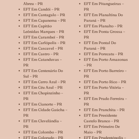
Abreu – PR
EFT Em Pitangueiras –
EFT Em Candói – PR
PR
EFT Em Cantagalo – PR
EFT Em Planaltina Do
EFT Em Capanema – PR
Paraná – PR
EFT Em Capitão
EFT Em Planalto – PR
Leônidas Marques – PR
EFT Em Ponta Grossa –
EFT Em Carambeí – PR
PR
EFT Em Carlópolis – PR
EFT Em Pontal Do
EFT Em Cascavel – PR
Paraná – PR
EFT Em Castro – PR
EFT Em Porecatu – PR
EFT Em Catanduvas –
EFT Em Porto Amazonas
PR
– PR
EFT Em Centenário Do
EFT Em Porto Barreiro –
Sul – PR
PR
EFT Em Cerro Azul – PR
EFT Em Porto Rico – PR
EFT Em Céu Azul – PR
EFT Em Porto Vitória –
EFT Em Chopinzinho –
PR
PR
EFT Em Prado Ferreira –
EFT Em Cianorte – PR
PR
EFT Em Cidade Gaúcha –
EFT Em Pranchita – PR
PR
EFT Em Presidente
EFT Em Clevelândia –
Castelo Branco – PR
PR
EFT Em Primeiro De
EFT Em Colombo – PR
Maio – PR
EFT Em Colorado – PR
EFT Em Prudentópolis –