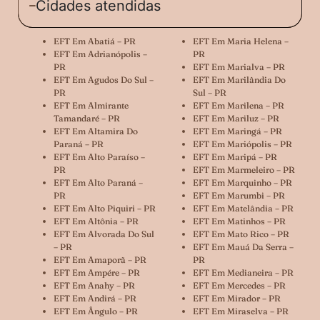
Cidades atendidas
EFT Em Abatiá – PR
EFT Em Maria Helena –
EFT Em Adrianópolis –
PR
PR
EFT Em Marialva – PR
EFT Em Agudos Do Sul –
EFT Em Marilândia Do
PR
Sul – PR
EFT Em Almirante
EFT Em Marilena – PR
Tamandaré – PR
EFT Em Mariluz – PR
EFT Em Altamira Do
EFT Em Maringá – PR
Paraná – PR
EFT Em Mariópolis – PR
EFT Em Alto Paraíso –
EFT Em Maripá – PR
PR
EFT Em Marmeleiro – PR
EFT Em Alto Paraná –
EFT Em Marquinho – PR
PR
EFT Em Marumbi – PR
EFT Em Alto Piquiri – PR
EFT Em Matelândia – PR
EFT Em Altônia – PR
EFT Em Matinhos – PR
EFT Em Alvorada Do Sul
EFT Em Mato Rico – PR
– PR
EFT Em Mauá Da Serra –
EFT Em Amaporã – PR
PR
EFT Em Ampére – PR
EFT Em Medianeira – PR
EFT Em Anahy – PR
EFT Em Mercedes – PR
EFT Em Andirá – PR
EFT Em Mirador – PR
EFT Em Ângulo – PR
EFT Em Miraselva – PR