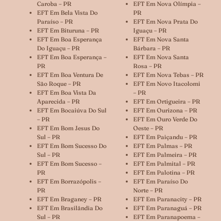
Caroba – PR
EFT Em Nova Olímpia –
EFT Em Bela Vista Do
PR
Paraíso – PR
EFT Em Nova Prata Do
EFT Em Bituruna – PR
Iguaçu – PR
EFT Em Boa Esperança
EFT Em Nova Santa
Do Iguaçu – PR
Bárbara – PR
EFT Em Boa Esperança –
EFT Em Nova Santa
PR
Rosa – PR
EFT Em Boa Ventura De
EFT Em Nova Tebas – PR
São Roque – PR
EFT Em Novo Itacolomi
EFT Em Boa Vista Da
– PR
Aparecida – PR
EFT Em Ortigueira – PR
EFT Em Bocaiúva Do Sul
EFT Em Ourizona – PR
– PR
EFT Em Ouro Verde Do
EFT Em Bom Jesus Do
Oeste – PR
Sul – PR
EFT Em Paiçandu – PR
EFT Em Bom Sucesso Do
EFT Em Palmas – PR
Sul – PR
EFT Em Palmeira – PR
EFT Em Bom Sucesso –
EFT Em Palmital – PR
PR
EFT Em Palotina – PR
EFT Em Borrazópolis –
EFT Em Paraíso Do
PR
Norte – PR
EFT Em Braganey – PR
EFT Em Paranacity – PR
EFT Em Brasilândia Do
EFT Em Paranaguá – PR
Sul – PR
EFT Em Paranapoema –