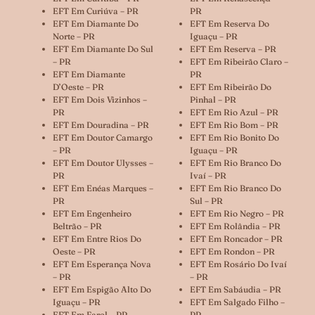
EFT Em Curiúva – PR
PR
EFT Em Diamante Do
EFT Em Reserva Do
Norte – PR
Iguaçu – PR
EFT Em Diamante Do Sul
EFT Em Reserva – PR
– PR
EFT Em Ribeirão Claro –
EFT Em Diamante
PR
D’Oeste – PR
EFT Em Ribeirão Do
EFT Em Dois Vizinhos –
Pinhal – PR
PR
EFT Em Rio Azul – PR
EFT Em Douradina – PR
EFT Em Rio Bom – PR
EFT Em Doutor Camargo
EFT Em Rio Bonito Do
– PR
Iguaçu – PR
EFT Em Doutor Ulysses –
EFT Em Rio Branco Do
PR
Ivaí – PR
EFT Em Enéas Marques –
EFT Em Rio Branco Do
PR
Sul – PR
EFT Em Engenheiro
EFT Em Rio Negro – PR
Beltrão – PR
EFT Em Rolândia – PR
EFT Em Entre Rios Do
EFT Em Roncador – PR
Oeste – PR
EFT Em Rondon – PR
EFT Em Esperança Nova
EFT Em Rosário Do Ivaí
– PR
– PR
EFT Em Espigão Alto Do
EFT Em Sabáudia – PR
Iguaçu – PR
EFT Em Salgado Filho –
EFT Em Farol – PR
PR