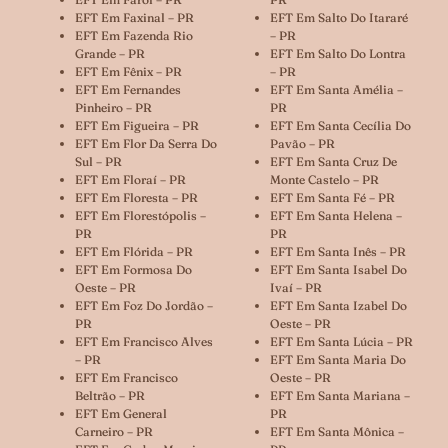
EFT Em Faxinal – PR
EFT Em Salto Do Itararé
EFT Em Fazenda Rio
– PR
Grande – PR
EFT Em Salto Do Lontra
EFT Em Fênix – PR
– PR
EFT Em Fernandes
EFT Em Santa Amélia –
Pinheiro – PR
PR
EFT Em Figueira – PR
EFT Em Santa Cecília Do
EFT Em Flor Da Serra Do
Pavão – PR
Sul – PR
EFT Em Santa Cruz De
EFT Em Floraí – PR
Monte Castelo – PR
EFT Em Floresta – PR
EFT Em Santa Fé – PR
EFT Em Florestópolis –
EFT Em Santa Helena –
PR
PR
EFT Em Flórida – PR
EFT Em Santa Inês – PR
EFT Em Formosa Do
EFT Em Santa Isabel Do
Oeste – PR
Ivaí – PR
EFT Em Foz Do Jordão –
EFT Em Santa Izabel Do
PR
Oeste – PR
EFT Em Francisco Alves
EFT Em Santa Lúcia – PR
– PR
EFT Em Santa Maria Do
EFT Em Francisco
Oeste – PR
Beltrão – PR
EFT Em Santa Mariana –
EFT Em General
PR
Carneiro – PR
EFT Em Santa Mônica –