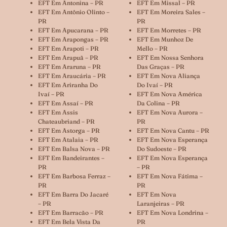
EFT Em Antonina – PR
EFT Em Missal – PR
EFT Em Antônio Olinto –
EFT Em Moreira Sales –
PR
PR
EFT Em Apucarana – PR
EFT Em Morretes – PR
EFT Em Arapongas – PR
EFT Em Munhoz De
EFT Em Arapoti – PR
Mello – PR
EFT Em Arapuã – PR
EFT Em Nossa Senhora
EFT Em Araruna – PR
Das Graças – PR
EFT Em Araucária – PR
EFT Em Nova Aliança
EFT Em Ariranha Do
Do Ivaí – PR
Ivaí – PR
EFT Em Nova América
EFT Em Assaí – PR
Da Colina – PR
EFT Em Assis
EFT Em Nova Aurora –
Chateaubriand – PR
PR
EFT Em Astorga – PR
EFT Em Nova Cantu – PR
EFT Em Atalaia – PR
EFT Em Nova Esperança
EFT Em Balsa Nova – PR
Do Sudoeste – PR
EFT Em Bandeirantes –
EFT Em Nova Esperança
PR
– PR
EFT Em Barbosa Ferraz –
EFT Em Nova Fátima –
PR
PR
EFT Em Barra Do Jacaré
EFT Em Nova
– PR
Laranjeiras – PR
EFT Em Barracão – PR
EFT Em Nova Londrina –
EFT Em Bela Vista Da
PR