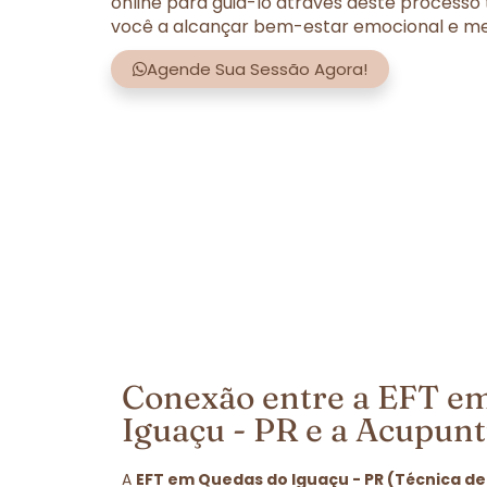
online para guiá-lo através deste processo
você a alcançar bem-estar emocional e men
Agende Sua Sessão Agora!
Conexão entre a EFT e
Iguaçu - PR e a Acupun
A
EFT em Quedas do Iguaçu - PR (Técnica de