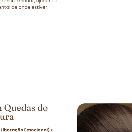
 transformador, ajudando
tal de onde estiver.
m Quedas do
tura
 Liberação Emocional)
e