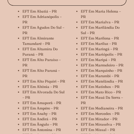
EFT Em Abatiá – PR
EFT Em Maria Helena –
EFT Em Adrianópolis –
PR
PR
EFT Em Marialva – PR
EFT Em Agudos Do Sul –
EFT Em Marilândia Do
PR
Sul – PR
EFT Em Almirante
EFT Em Marilena – PR
Tamandaré – PR
EFT Em Mariluz – PR
EFT Em Altamira Do
EFT Em Maringá – PR
Paraná – PR
EFT Em Mariópolis – PR
EFT Em Alto Paraíso –
EFT Em Maripá – PR
PR
EFT Em Marmeleiro – PR
EFT Em Alto Paraná –
EFT Em Marquinho – PR
PR
EFT Em Marumbi – PR
EFT Em Alto Piquiri – PR
EFT Em Matelândia – PR
EFT Em Altônia – PR
EFT Em Matinhos – PR
EFT Em Alvorada Do Sul
EFT Em Mato Rico – PR
– PR
EFT Em Mauá Da Serra –
EFT Em Amaporã – PR
PR
EFT Em Ampére – PR
EFT Em Medianeira – PR
EFT Em Anahy – PR
EFT Em Mercedes – PR
EFT Em Andirá – PR
EFT Em Mirador – PR
EFT Em Ângulo – PR
EFT Em Miraselva – PR
EFT Em Antonina – PR
EFT Em Missal – PR