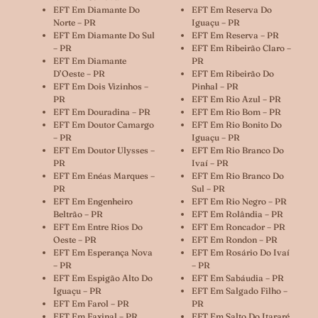
EFT Em Diamante Do
EFT Em Reserva Do
Norte – PR
Iguaçu – PR
EFT Em Diamante Do Sul
EFT Em Reserva – PR
– PR
EFT Em Ribeirão Claro –
EFT Em Diamante
PR
D’Oeste – PR
EFT Em Ribeirão Do
EFT Em Dois Vizinhos –
Pinhal – PR
PR
EFT Em Rio Azul – PR
EFT Em Douradina – PR
EFT Em Rio Bom – PR
EFT Em Doutor Camargo
EFT Em Rio Bonito Do
– PR
Iguaçu – PR
EFT Em Doutor Ulysses –
EFT Em Rio Branco Do
PR
Ivaí – PR
EFT Em Enéas Marques –
EFT Em Rio Branco Do
PR
Sul – PR
EFT Em Engenheiro
EFT Em Rio Negro – PR
Beltrão – PR
EFT Em Rolândia – PR
EFT Em Entre Rios Do
EFT Em Roncador – PR
Oeste – PR
EFT Em Rondon – PR
EFT Em Esperança Nova
EFT Em Rosário Do Ivaí
– PR
– PR
EFT Em Espigão Alto Do
EFT Em Sabáudia – PR
Iguaçu – PR
EFT Em Salgado Filho –
EFT Em Farol – PR
PR
EFT Em Faxinal – PR
EFT Em Salto Do Itararé