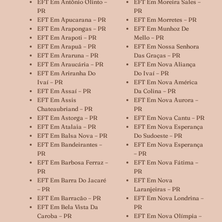
EFT Em Antônio Olinto –
EFT Em Moreira Sales –
PR
PR
EFT Em Apucarana – PR
EFT Em Morretes – PR
EFT Em Arapongas – PR
EFT Em Munhoz De
EFT Em Arapoti – PR
Mello – PR
EFT Em Arapuã – PR
EFT Em Nossa Senhora
EFT Em Araruna – PR
Das Graças – PR
EFT Em Araucária – PR
EFT Em Nova Aliança
EFT Em Ariranha Do
Do Ivaí – PR
Ivaí – PR
EFT Em Nova América
EFT Em Assaí – PR
Da Colina – PR
EFT Em Assis
EFT Em Nova Aurora –
Chateaubriand – PR
PR
EFT Em Astorga – PR
EFT Em Nova Cantu – PR
EFT Em Atalaia – PR
EFT Em Nova Esperança
EFT Em Balsa Nova – PR
Do Sudoeste – PR
EFT Em Bandeirantes –
EFT Em Nova Esperança
PR
– PR
EFT Em Barbosa Ferraz –
EFT Em Nova Fátima –
PR
PR
EFT Em Barra Do Jacaré
EFT Em Nova
– PR
Laranjeiras – PR
EFT Em Barracão – PR
EFT Em Nova Londrina –
EFT Em Bela Vista Da
PR
Caroba – PR
EFT Em Nova Olímpia –