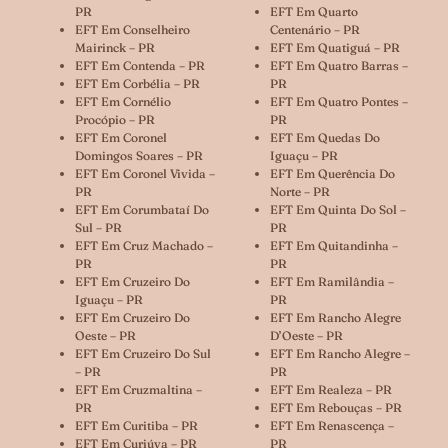
PR
EFT Em Quarto
EFT Em Conselheiro
Centenário – PR
Mairinck – PR
EFT Em Quatiguá – PR
EFT Em Contenda – PR
EFT Em Quatro Barras –
EFT Em Corbélia – PR
PR
EFT Em Cornélio
EFT Em Quatro Pontes –
Procópio – PR
PR
EFT Em Coronel
EFT Em Quedas Do
Domingos Soares – PR
Iguaçu – PR
EFT Em Coronel Vivida –
EFT Em Querência Do
PR
Norte – PR
EFT Em Corumbataí Do
EFT Em Quinta Do Sol –
Sul – PR
PR
EFT Em Cruz Machado –
EFT Em Quitandinha –
PR
PR
EFT Em Cruzeiro Do
EFT Em Ramilândia –
Iguaçu – PR
PR
EFT Em Cruzeiro Do
EFT Em Rancho Alegre
Oeste – PR
D’Oeste – PR
EFT Em Cruzeiro Do Sul
EFT Em Rancho Alegre –
– PR
PR
EFT Em Cruzmaltina –
EFT Em Realeza – PR
PR
EFT Em Rebouças – PR
EFT Em Curitiba – PR
EFT Em Renascença –
EFT Em Curiúva – PR
PR