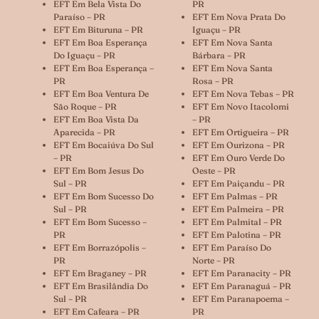
EFT Em Bela Vista Do
PR
Paraíso – PR
EFT Em Nova Prata Do
EFT Em Bituruna – PR
Iguaçu – PR
EFT Em Boa Esperança
EFT Em Nova Santa
Do Iguaçu – PR
Bárbara – PR
EFT Em Boa Esperança –
EFT Em Nova Santa
PR
Rosa – PR
EFT Em Boa Ventura De
EFT Em Nova Tebas – PR
São Roque – PR
EFT Em Novo Itacolomi
EFT Em Boa Vista Da
– PR
Aparecida – PR
EFT Em Ortigueira – PR
EFT Em Bocaiúva Do Sul
EFT Em Ourizona – PR
– PR
EFT Em Ouro Verde Do
EFT Em Bom Jesus Do
Oeste – PR
Sul – PR
EFT Em Paiçandu – PR
EFT Em Bom Sucesso Do
EFT Em Palmas – PR
Sul – PR
EFT Em Palmeira – PR
EFT Em Bom Sucesso –
EFT Em Palmital – PR
PR
EFT Em Palotina – PR
EFT Em Borrazópolis –
EFT Em Paraíso Do
PR
Norte – PR
EFT Em Braganey – PR
EFT Em Paranacity – PR
EFT Em Brasilândia Do
EFT Em Paranaguá – PR
Sul – PR
EFT Em Paranapoema –
EFT Em Cafeara – PR
PR