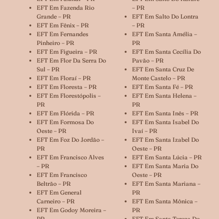
EFT Em Fazenda Rio
– PR
Grande – PR
EFT Em Salto Do Lontra
EFT Em Fênix – PR
– PR
EFT Em Fernandes
EFT Em Santa Amélia –
Pinheiro – PR
PR
EFT Em Figueira – PR
EFT Em Santa Cecília Do
EFT Em Flor Da Serra Do
Pavão – PR
Sul – PR
EFT Em Santa Cruz De
EFT Em Floraí – PR
Monte Castelo – PR
EFT Em Floresta – PR
EFT Em Santa Fé – PR
EFT Em Florestópolis –
EFT Em Santa Helena –
PR
PR
EFT Em Flórida – PR
EFT Em Santa Inês – PR
EFT Em Formosa Do
EFT Em Santa Isabel Do
Oeste – PR
Ivaí – PR
EFT Em Foz Do Jordão –
EFT Em Santa Izabel Do
PR
Oeste – PR
EFT Em Francisco Alves
EFT Em Santa Lúcia – PR
– PR
EFT Em Santa Maria Do
EFT Em Francisco
Oeste – PR
Beltrão – PR
EFT Em Santa Mariana –
EFT Em General
PR
Carneiro – PR
EFT Em Santa Mônica –
EFT Em Godoy Moreira –
PR
PR
EFT Em Santa Tereza Do