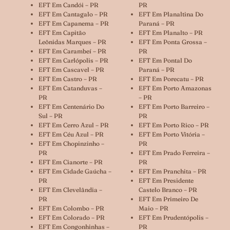
EFT Em Candói – PR
PR
EFT Em Cantagalo – PR
EFT Em Planaltina Do
EFT Em Capanema – PR
Paraná – PR
EFT Em Capitão
EFT Em Planalto – PR
Leônidas Marques – PR
EFT Em Ponta Grossa –
EFT Em Carambeí – PR
PR
EFT Em Carlópolis – PR
EFT Em Pontal Do
EFT Em Cascavel – PR
Paraná – PR
EFT Em Castro – PR
EFT Em Porecatu – PR
EFT Em Catanduvas –
EFT Em Porto Amazonas
PR
– PR
EFT Em Centenário Do
EFT Em Porto Barreiro –
Sul – PR
PR
EFT Em Cerro Azul – PR
EFT Em Porto Rico – PR
EFT Em Céu Azul – PR
EFT Em Porto Vitória –
EFT Em Chopinzinho –
PR
PR
EFT Em Prado Ferreira –
EFT Em Cianorte – PR
PR
EFT Em Cidade Gaúcha –
EFT Em Pranchita – PR
PR
EFT Em Presidente
EFT Em Clevelândia –
Castelo Branco – PR
PR
EFT Em Primeiro De
EFT Em Colombo – PR
Maio – PR
EFT Em Colorado – PR
EFT Em Prudentópolis –
EFT Em Congonhinhas –
PR