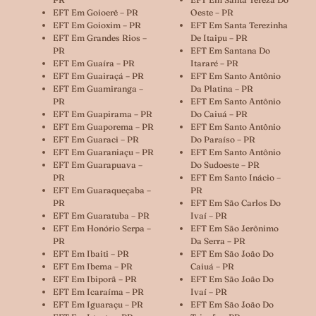
EFT Em Goioerê – PR
Oeste – PR
EFT Em Goioxim – PR
EFT Em Santa Terezinha
EFT Em Grandes Rios –
De Itaipu – PR
PR
EFT Em Santana Do
EFT Em Guaíra – PR
Itararé – PR
EFT Em Guairaçá – PR
EFT Em Santo Antônio
EFT Em Guamiranga –
Da Platina – PR
PR
EFT Em Santo Antônio
EFT Em Guapirama – PR
Do Caiuá – PR
EFT Em Guaporema – PR
EFT Em Santo Antônio
EFT Em Guaraci – PR
Do Paraíso – PR
EFT Em Guaraniaçu – PR
EFT Em Santo Antônio
EFT Em Guarapuava –
Do Sudoeste – PR
PR
EFT Em Santo Inácio –
EFT Em Guaraqueçaba –
PR
PR
EFT Em São Carlos Do
EFT Em Guaratuba – PR
Ivaí – PR
EFT Em Honório Serpa –
EFT Em São Jerônimo
PR
Da Serra – PR
EFT Em Ibaiti – PR
EFT Em São João Do
EFT Em Ibema – PR
Caiuá – PR
EFT Em Ibiporã – PR
EFT Em São João Do
EFT Em Icaraíma – PR
Ivaí – PR
EFT Em Iguaraçu – PR
EFT Em São João Do