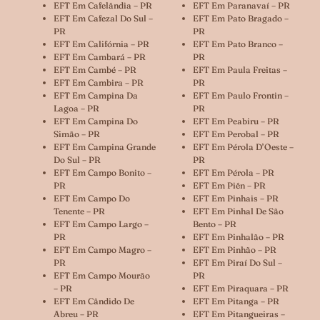
EFT Em Cafelândia – PR
EFT Em Paranavaí – PR
EFT Em Cafezal Do Sul –
EFT Em Pato Bragado –
PR
PR
EFT Em Califórnia – PR
EFT Em Pato Branco –
EFT Em Cambará – PR
PR
EFT Em Cambé – PR
EFT Em Paula Freitas –
EFT Em Cambira – PR
PR
EFT Em Campina Da
EFT Em Paulo Frontin –
Lagoa – PR
PR
EFT Em Campina Do
EFT Em Peabiru – PR
Simão – PR
EFT Em Perobal – PR
EFT Em Campina Grande
EFT Em Pérola D’Oeste –
Do Sul – PR
PR
EFT Em Campo Bonito –
EFT Em Pérola – PR
PR
EFT Em Piên – PR
EFT Em Campo Do
EFT Em Pinhais – PR
Tenente – PR
EFT Em Pinhal De São
EFT Em Campo Largo –
Bento – PR
PR
EFT Em Pinhalão – PR
EFT Em Campo Magro –
EFT Em Pinhão – PR
PR
EFT Em Piraí Do Sul –
EFT Em Campo Mourão
PR
– PR
EFT Em Piraquara – PR
EFT Em Cândido De
EFT Em Pitanga – PR
Abreu – PR
EFT Em Pitangueiras –