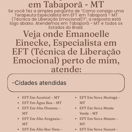
em Tabaporã - MT
Se você fez a simples pergunta de “Como consigo uma
Terapeuta Especialista em EFT em Tabaporã - MT
(Técnica de Liberação Emocional)?”, a resposta está
logo abaixo. Atendemos em Tabaporã - MT e todos os
Estados do Brasil.
Veja onde Emanoelle
Einecke, Especialista em
EFT (Técnica de Liberação
Emocional) perto de mim,
atende:
Cidades atendidas
EFT Em Acorizal – MT
EFT Em Nova Maringá –
EFT Em Água Boa – MT
MT
EFT Em Alta Floresta –
EFT Em Nova Monte
MT
Verde – MT
EFT Em Alto Araguaia –
EFT Em Nova Mutum –
MT
MT
EFT Em Alto Boa Vista –
EFT Em Nova Nazaré –