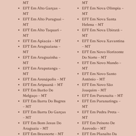
MT
MT
EFT Em Alto Garças –
EFT Em Nova Olímpia –
MT
MT
EFT Em Alto Paraguai –
EFT Em Nova Santa
MT
Helena – MT
EFT Em Alto Taquari –
EFT Em Nova Ubiratã –
MT
MT
EFT Em Apiacás – MT
EFT Em Nova Xavantina
EFT Em Araguaiana –
– MT
MT
EFT Em Novo Horizonte
EFT Em Araguainha –
Do Norte – MT
MT
EFT Em Novo Mundo –
EFT Em Araputanga –
MT
MT
EFT Em Novo Santo
EFT Em Arenápolis – MT
Antônio – MT
EFT Em Aripuanã – MT
EFT Em Novo São
EFT Em Barão De
Joaquim – MT
Melgaço – MT
EFT Em Paranaíta – MT
EFT Em Barra Do Bugres
EFT Em Paranatinga –
– MT
MT
EFT Em Barra Do Garças
EFT Em Pedra Preta –
– MT
MT
EFT Em Bom Jesus Do
EFT Em Peixoto De
Araguaia – MT
Azevedo – MT
EFT Em Brasnorte – MT
EFT Em Planalto Da