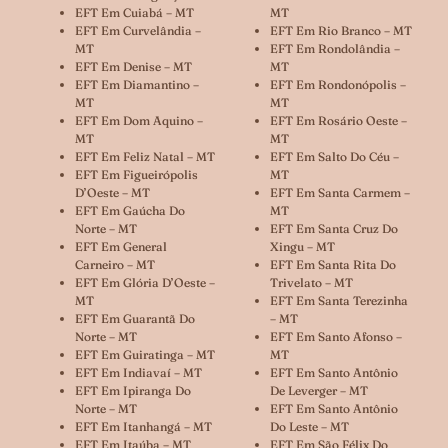
EFT Em Cuiabá – MT
MT
EFT Em Curvelândia –
EFT Em Rio Branco – MT
MT
EFT Em Rondolândia –
EFT Em Denise – MT
MT
EFT Em Diamantino –
EFT Em Rondonópolis –
MT
MT
EFT Em Dom Aquino –
EFT Em Rosário Oeste –
MT
MT
EFT Em Feliz Natal – MT
EFT Em Salto Do Céu –
EFT Em Figueirópolis
MT
D’Oeste – MT
EFT Em Santa Carmem –
EFT Em Gaúcha Do
MT
Norte – MT
EFT Em Santa Cruz Do
EFT Em General
Xingu – MT
Carneiro – MT
EFT Em Santa Rita Do
EFT Em Glória D’Oeste –
Trivelato – MT
MT
EFT Em Santa Terezinha
EFT Em Guarantã Do
– MT
Norte – MT
EFT Em Santo Afonso –
EFT Em Guiratinga – MT
MT
EFT Em Indiavaí – MT
EFT Em Santo Antônio
EFT Em Ipiranga Do
De Leverger – MT
Norte – MT
EFT Em Santo Antônio
EFT Em Itanhangá – MT
Do Leste – MT
EFT Em Itaúba – MT
EFT Em São Félix Do