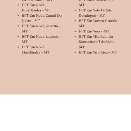
EFT Em Nova
MT
Brasilândia – MT
EFT Em Vale De São
EFT Em Nova Canaã Do
Domingos – MT
Norte – MT
EFT Em Várzea Grande –
EFT Em Nova Guarita –
MT
MT
EFT Em Vera – MT
EFT Em Nova Lacerda –
EFT Em Vila Bela Da
MT
Santíssima Trindade –
EFT Em Nova
MT
Marilândia – MT
EFT Em Vila Rica – MT