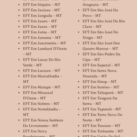
EFT Em Itiquira – MT
Araguaia – MT
EFT Em Jaciara – MT
EFT Em São José Do
EFT Em Jangada – MT
Povo – MT
EFT Em Jauru – MT
EFT Em São José Do Rio
EFT Em Juara – MT
Claro – MT
EFT Em Juína – MT
EFT Em São José Do
EFT Em Juruena – MT
Xingu – MT
EFT Em Juscimeira – MT
EFT Em São José Dos
EFT Em Lambari D’Oeste
Quatro Marcos – MT
– MT
EFT Em São Pedro Da
EFT Em Lucas Do Rio
Cipa – MT
Verde – MT
EFT Em Sapezal – MT
EFT Em Luciara – MT
EFT Em Serra Nova
EFT Em Marcelândia –
Dourada – MT
MT
EFT Em Sinop – MT
EFT Em Matupá – MT
EFT Em Sorriso – MT
EFT Em Mirassol
EFT Em Tabaporã – MT
D’Oeste – MT
EFT Em Tangará Da
EFT Em Nobres – MT
Serra – MT
EFT Em Nortelândia –
EFT Em Tapurah – MT
MT
EFT Em Terra Nova Do
EFT Em Nossa Senhora
Norte – MT
Do Livramento – MT
EFT Em Tesouro – MT
EFT Em Nova
EFT Em Torixoréu – MT
Bandeirantes – MT
EFT Em União Do Sul –