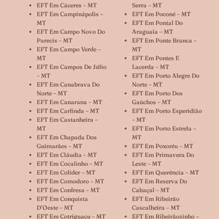
EFT Em Cáceres – MT
Serra – MT
EFT Em Campinápolis –
EFT Em Poconé – MT
MT
EFT Em Pontal Do
EFT Em Campo Novo Do
Araguaia – MT
Parecis – MT
EFT Em Ponte Branca –
EFT Em Campo Verde –
MT
MT
EFT Em Pontes E
EFT Em Campos De Júlio
Lacerda – MT
– MT
EFT Em Porto Alegre Do
EFT Em Canabrava Do
Norte – MT
Norte – MT
EFT Em Porto Dos
EFT Em Canarana – MT
Gaúchos – MT
EFT Em Carlinda – MT
EFT Em Porto Esperidião
EFT Em Castanheira –
– MT
MT
EFT Em Porto Estrela –
EFT Em Chapada Dos
MT
Guimarães – MT
EFT Em Poxoréu – MT
EFT Em Cláudia – MT
EFT Em Primavera Do
EFT Em Cocalinho – MT
Leste – MT
EFT Em Colíder – MT
EFT Em Querência – MT
EFT Em Comodoro – MT
EFT Em Reserva Do
EFT Em Confresa – MT
Cabaçal – MT
EFT Em Conquista
EFT Em Ribeirão
D’Oeste – MT
Cascalheira – MT
EFT Em Cotriguaçu – MT
EFT Em Ribeirãozinho –