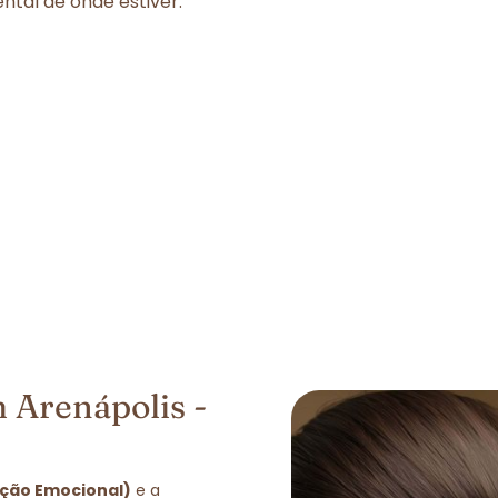
tal de onde estiver.
 Arenápolis -
ação Emocional)
e a