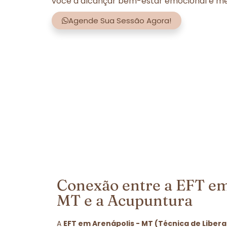
você a alcançar bem-estar emocional e men
Agende Sua Sessão Agora!
Conexão entre a EFT em
MT e a Acupuntura
A
EFT em Arenápolis - MT (Técnica de Liber