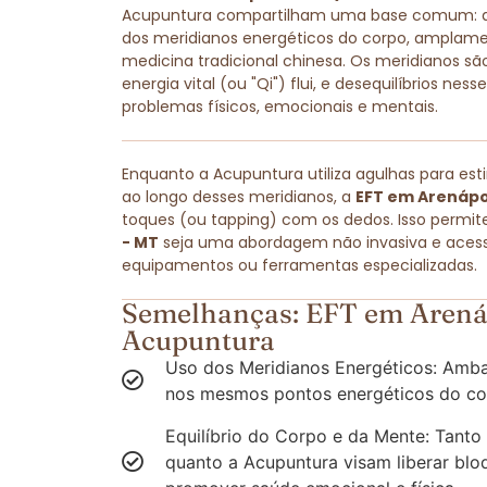
Acupuntura compartilham uma base comum: amb
dos meridianos energéticos do corpo, amplam
medicina tradicional chinesa. Os meridianos são
energia vital (ou "Qi") flui, e desequilíbrios ne
problemas físicos, emocionais e mentais.
Enquanto a Acupuntura utiliza agulhas para est
ao longo desses meridianos, a
EFT em Arenápol
toques (ou tapping) com os dedos. Isso permit
- MT
seja uma abordagem não invasiva e acessí
equipamentos ou ferramentas especializadas.
Semelhanças: EFT em Arenáp
Acupuntura
Uso dos Meridianos Energéticos: Amba
nos mesmos pontos energéticos do co
Equilíbrio do Corpo e da Mente: Tanto
quanto a Acupuntura visam liberar blo