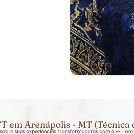
T em Arenápolis - MT (Técnica 
r sobre suas experiências transformadoras com a EFT em