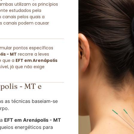
as utilizam os princípios
ente estudados pela
 canais pelos quais a
sses canais podem causar
imular pontos específicos
is - MT
recorre a leves
e que a
EFT em Arenápolis
vel, já que não exige
olis - MT e
s as técnicas baseiam-se
rpo.
 a
EFT em Arenápolis - MT
queios energéticos para