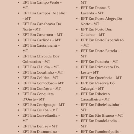
EFT Em Campo Verde –
MT
MT
EFT Em Pontes E
EFT Em Campos De Júlio
Lacerda – MT
– MT
EFT Em Porto Alegre Do
EFT Em Canabrava Do
Norte – MT
Norte – MT
EFT Em Porto Dos
EFT Em Canarana – MT
Gaúchos – MT
EFT Em Carlinda – MT
EFT Em Porto Esperidião
EFT Em Castanheira –
– MT
MT
EFT Em Porto Estrela –
EFT Em Chapada Dos
MT
Guimarães – MT
EFT Em Poxoréu – MT
EFT Em Cláudia – MT
EFT Em Primavera Do
EFT Em Cocalinho – MT
Leste – MT
EFT Em Colíder – MT
EFT Em Querência – MT
EFT Em Comodoro – MT
EFT Em Reserva Do
EFT Em Confresa – MT
Cabaçal – MT
EFT Em Conquista
EFT Em Ribeirão
D’Oeste – MT
Cascalheira – MT
EFT Em Cotriguaçu – MT
EFT Em Ribeirãozinho –
EFT Em Cuiabá – MT
MT
EFT Em Curvelândia –
EFT Em Rio Branco – MT
MT
EFT Em Rondolândia –
EFT Em Denise – MT
MT
EFT Em Diamantino –
EFT Em Rondonópolis –