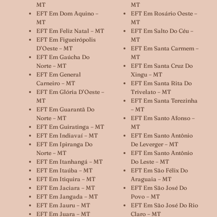
MT
MT
EFT Em Dom Aquino –
EFT Em Rosário Oeste –
MT
MT
EFT Em Feliz Natal – MT
EFT Em Salto Do Céu –
EFT Em Figueirópolis
MT
D’Oeste – MT
EFT Em Santa Carmem –
EFT Em Gaúcha Do
MT
Norte – MT
EFT Em Santa Cruz Do
EFT Em General
Xingu – MT
Carneiro – MT
EFT Em Santa Rita Do
EFT Em Glória D’Oeste –
Trivelato – MT
MT
EFT Em Santa Terezinha
EFT Em Guarantã Do
– MT
Norte – MT
EFT Em Santo Afonso –
EFT Em Guiratinga – MT
MT
EFT Em Indiavaí – MT
EFT Em Santo Antônio
EFT Em Ipiranga Do
De Leverger – MT
Norte – MT
EFT Em Santo Antônio
EFT Em Itanhangá – MT
Do Leste – MT
EFT Em Itaúba – MT
EFT Em São Félix Do
EFT Em Itiquira – MT
Araguaia – MT
EFT Em Jaciara – MT
EFT Em São José Do
EFT Em Jangada – MT
Povo – MT
EFT Em Jauru – MT
EFT Em São José Do Rio
EFT Em Juara – MT
Claro – MT