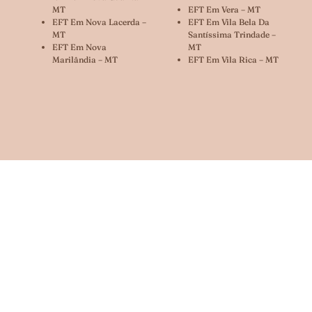
MT
EFT Em Vera – MT
EFT Em Nova Lacerda –
EFT Em Vila Bela Da
MT
Santíssima Trindade –
EFT Em Nova
MT
Marilândia – MT
EFT Em Vila Rica – MT