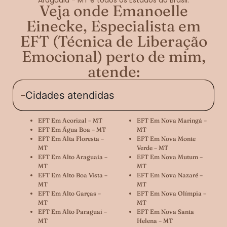
Veja onde Emanoelle
Einecke, Especialista em
EFT (Técnica de Liberação
Emocional) perto de mim,
atende:
Cidades atendidas
EFT Em Acorizal – MT
EFT Em Nova Maringá –
EFT Em Água Boa – MT
MT
EFT Em Alta Floresta –
EFT Em Nova Monte
MT
Verde – MT
EFT Em Alto Araguaia –
EFT Em Nova Mutum –
MT
MT
EFT Em Alto Boa Vista –
EFT Em Nova Nazaré –
MT
MT
EFT Em Alto Garças –
EFT Em Nova Olímpia –
MT
MT
EFT Em Alto Paraguai –
EFT Em Nova Santa
MT
Helena – MT