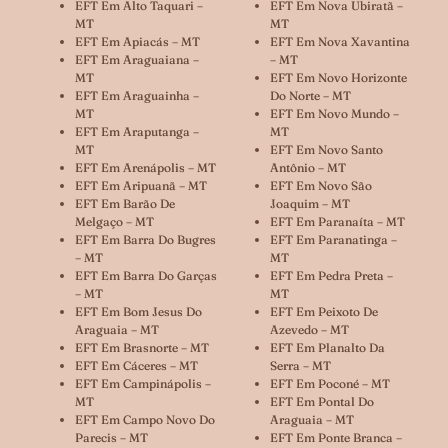
EFT Em Alto Taquari –
EFT Em Nova Ubiratã –
MT
MT
EFT Em Apiacás – MT
EFT Em Nova Xavantina
EFT Em Araguaiana –
– MT
MT
EFT Em Novo Horizonte
EFT Em Araguainha –
Do Norte – MT
MT
EFT Em Novo Mundo –
EFT Em Araputanga –
MT
MT
EFT Em Novo Santo
EFT Em Arenápolis – MT
Antônio – MT
EFT Em Aripuanã – MT
EFT Em Novo São
EFT Em Barão De
Joaquim – MT
Melgaço – MT
EFT Em Paranaíta – MT
EFT Em Barra Do Bugres
EFT Em Paranatinga –
– MT
MT
EFT Em Barra Do Garças
EFT Em Pedra Preta –
– MT
MT
EFT Em Bom Jesus Do
EFT Em Peixoto De
Araguaia – MT
Azevedo – MT
EFT Em Brasnorte – MT
EFT Em Planalto Da
EFT Em Cáceres – MT
Serra – MT
EFT Em Campinápolis –
EFT Em Poconé – MT
MT
EFT Em Pontal Do
EFT Em Campo Novo Do
Araguaia – MT
Parecis – MT
EFT Em Ponte Branca –