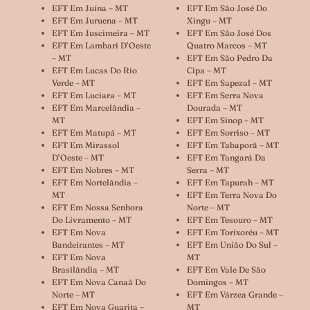
EFT Em Juína – MT
EFT Em São José Do
EFT Em Juruena – MT
Xingu – MT
EFT Em Juscimeira – MT
EFT Em São José Dos
EFT Em Lambari D’Oeste
Quatro Marcos – MT
– MT
EFT Em São Pedro Da
EFT Em Lucas Do Rio
Cipa – MT
Verde – MT
EFT Em Sapezal – MT
EFT Em Luciara – MT
EFT Em Serra Nova
EFT Em Marcelândia –
Dourada – MT
MT
EFT Em Sinop – MT
EFT Em Matupá – MT
EFT Em Sorriso – MT
EFT Em Mirassol
EFT Em Tabaporã – MT
D’Oeste – MT
EFT Em Tangará Da
EFT Em Nobres – MT
Serra – MT
EFT Em Nortelândia –
EFT Em Tapurah – MT
MT
EFT Em Terra Nova Do
EFT Em Nossa Senhora
Norte – MT
Do Livramento – MT
EFT Em Tesouro – MT
EFT Em Nova
EFT Em Torixoréu – MT
Bandeirantes – MT
EFT Em União Do Sul –
EFT Em Nova
MT
Brasilândia – MT
EFT Em Vale De São
EFT Em Nova Canaã Do
Domingos – MT
Norte – MT
EFT Em Várzea Grande –
EFT Em Nova Guarita –
MT