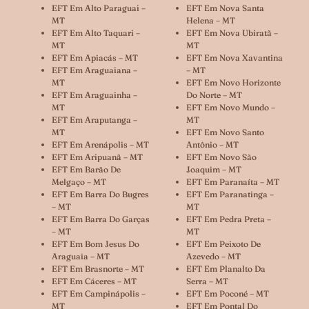
EFT Em Alto Paraguai –
EFT Em Nova Santa
MT
Helena – MT
EFT Em Alto Taquari –
EFT Em Nova Ubiratã –
MT
MT
EFT Em Apiacás – MT
EFT Em Nova Xavantina
EFT Em Araguaiana –
– MT
MT
EFT Em Novo Horizonte
EFT Em Araguainha –
Do Norte – MT
MT
EFT Em Novo Mundo –
EFT Em Araputanga –
MT
MT
EFT Em Novo Santo
EFT Em Arenápolis – MT
Antônio – MT
EFT Em Aripuanã – MT
EFT Em Novo São
EFT Em Barão De
Joaquim – MT
Melgaço – MT
EFT Em Paranaíta – MT
EFT Em Barra Do Bugres
EFT Em Paranatinga –
– MT
MT
EFT Em Barra Do Garças
EFT Em Pedra Preta –
– MT
MT
EFT Em Bom Jesus Do
EFT Em Peixoto De
Araguaia – MT
Azevedo – MT
EFT Em Brasnorte – MT
EFT Em Planalto Da
EFT Em Cáceres – MT
Serra – MT
EFT Em Campinápolis –
EFT Em Poconé – MT
MT
EFT Em Pontal Do