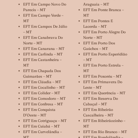
EFT Em Campo Novo Do
Araguaia – MT
Parecis – MT
EFT Em Ponte Branca –
EFT Em Campo Verde –
MT
MT
EFT Em Pontes E
EFT Em Campos De Júlio
Lacerda – MT
– MT
EFT Em Porto Alegre Do
EFT Em Canabrava Do
Norte – MT
Norte – MT
EFT Em Porto Dos
EFT Em Canarana – MT
Gaúchos – MT
EFT Em Carlinda – MT
EFT Em Porto Esperidião
EFT Em Castanheira –
– MT
MT
EFT Em Porto Estrela –
EFT Em Chapada Dos
MT
Guimarães – MT
EFT Em Poxoréu – MT
EFT Em Cláudia – MT
EFT Em Primavera Do
EFT Em Cocalinho – MT
Leste – MT
EFT Em Colíder – MT
EFT Em Querência – MT
EFT Em Comodoro – MT
EFT Em Reserva Do
EFT Em Confresa – MT
Cabaçal – MT
EFT Em Conquista
EFT Em Ribeirão
D’Oeste – MT
Cascalheira – MT
EFT Em Cotriguaçu – MT
EFT Em Ribeirãozinho –
EFT Em Cuiabá – MT
MT
EFT Em Curvelândia –
EFT Em Rio Branco – MT
MT
EFT Em Rondolândia –