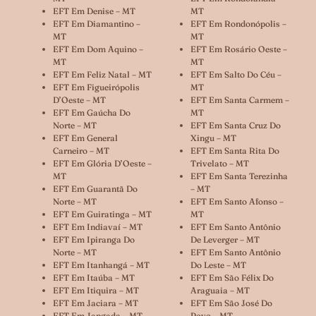
EFT Em Denise – MT
MT
EFT Em Diamantino –
EFT Em Rondonópolis –
MT
MT
EFT Em Dom Aquino –
EFT Em Rosário Oeste –
MT
MT
EFT Em Feliz Natal – MT
EFT Em Salto Do Céu –
EFT Em Figueirópolis
MT
D’Oeste – MT
EFT Em Santa Carmem –
EFT Em Gaúcha Do
MT
Norte – MT
EFT Em Santa Cruz Do
EFT Em General
Xingu – MT
Carneiro – MT
EFT Em Santa Rita Do
EFT Em Glória D’Oeste –
Trivelato – MT
MT
EFT Em Santa Terezinha
EFT Em Guarantã Do
– MT
Norte – MT
EFT Em Santo Afonso –
EFT Em Guiratinga – MT
MT
EFT Em Indiavaí – MT
EFT Em Santo Antônio
EFT Em Ipiranga Do
De Leverger – MT
Norte – MT
EFT Em Santo Antônio
EFT Em Itanhangá – MT
Do Leste – MT
EFT Em Itaúba – MT
EFT Em São Félix Do
EFT Em Itiquira – MT
Araguaia – MT
EFT Em Jaciara – MT
EFT Em São José Do
EFT Em Jangada – MT
Povo – MT