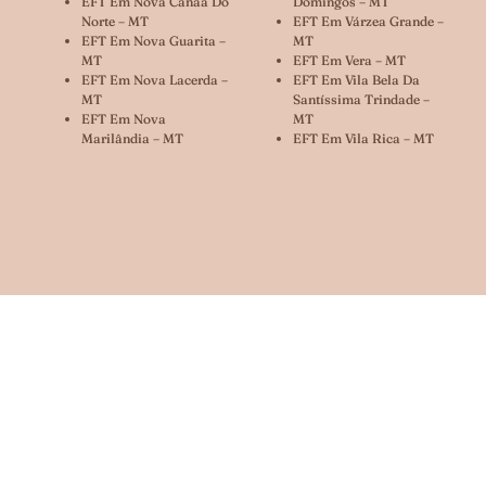
EFT Em Nova Canaã Do
Domingos – MT
Norte – MT
EFT Em Várzea Grande –
EFT Em Nova Guarita –
MT
MT
EFT Em Vera – MT
EFT Em Nova Lacerda –
EFT Em Vila Bela Da
MT
Santíssima Trindade –
EFT Em Nova
MT
Marilândia – MT
EFT Em Vila Rica – MT