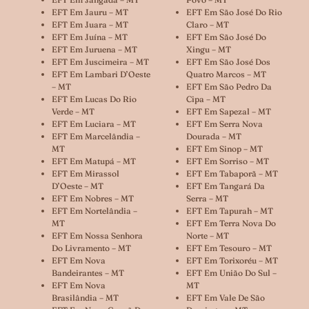
EFT Em Jauru – MT
EFT Em São José Do Rio
EFT Em Juara – MT
Claro – MT
EFT Em Juína – MT
EFT Em São José Do
EFT Em Juruena – MT
Xingu – MT
EFT Em Juscimeira – MT
EFT Em São José Dos
EFT Em Lambari D’Oeste
Quatro Marcos – MT
– MT
EFT Em São Pedro Da
EFT Em Lucas Do Rio
Cipa – MT
Verde – MT
EFT Em Sapezal – MT
EFT Em Luciara – MT
EFT Em Serra Nova
EFT Em Marcelândia –
Dourada – MT
MT
EFT Em Sinop – MT
EFT Em Matupá – MT
EFT Em Sorriso – MT
EFT Em Mirassol
EFT Em Tabaporã – MT
D’Oeste – MT
EFT Em Tangará Da
EFT Em Nobres – MT
Serra – MT
EFT Em Nortelândia –
EFT Em Tapurah – MT
MT
EFT Em Terra Nova Do
EFT Em Nossa Senhora
Norte – MT
Do Livramento – MT
EFT Em Tesouro – MT
EFT Em Nova
EFT Em Torixoréu – MT
Bandeirantes – MT
EFT Em União Do Sul –
EFT Em Nova
MT
Brasilândia – MT
EFT Em Vale De São