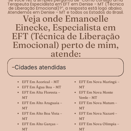
Terapeuta Especialista em EFT em Denise - MT (Técnica
de Liberação Emocional)?”, a resposta está logo abaixo.
Atendemos em Denise - MT e todos os Estados do Brasil.
Veja onde Emanoelle
Einecke, Especialista em
EFT (Técnica de Liberação
Emocional) perto de mim,
atende:
Cidades atendidas
EFT Em Acorizal – MT
EFT Em Nova Maringá –
EFT Em Água Boa – MT
MT
EFT Em Alta Floresta –
EFT Em Nova Monte
MT
Verde – MT
EFT Em Alto Araguaia –
EFT Em Nova Mutum –
MT
MT
EFT Em Alto Boa Vista –
EFT Em Nova Nazaré –
MT
MT
EFT Em Alto Garças –
EFT Em Nova Olímpia –
MT
MT