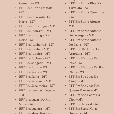
Carneiro – MT
EFT Em Santa Rita Do
EFT Em Glória D’Oeste –
Trivelato – MT
MT
EFT Em Santa Terezinha
EFT Em Guarantã Do
– MT
Norte – MT
EFT Em Santo Afonso –
EFT Em Guiratinga – MT
MT
EFT Em Indiavaí – MT
EFT Em Santo Antônio
EFT Em Ipiranga Do
De Leverger – MT
Norte – MT
EFT Em Santo Antônio
EFT Em Itanhangá – MT
Do Leste – MT
EFT Em Itaúba – MT
EFT Em São Félix Do
EFT Em Itiquira – MT
Araguaia – MT
EFT Em Jaciara – MT
EFT Em São José Do
EFT Em Jangada – MT
Povo – MT
EFT Em Jauru – MT
EFT Em São José Do Rio
EFT Em Juara – MT
Claro – MT
EFT Em Juína – MT
EFT Em São José Do
EFT Em Juruena – MT
Xingu – MT
EFT Em Juscimeira – MT
EFT Em São José Dos
EFT Em Lambari D’Oeste
Quatro Marcos – MT
– MT
EFT Em São Pedro Da
EFT Em Lucas Do Rio
Cipa – MT
Verde – MT
EFT Em Sapezal – MT
EFT Em Luciara – MT
EFT Em Serra Nova
EFT Em Marcelândia –
Dourada – MT