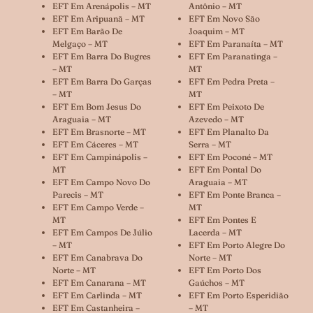
EFT Em Arenápolis – MT
Antônio – MT
EFT Em Aripuanã – MT
EFT Em Novo São
EFT Em Barão De
Joaquim – MT
Melgaço – MT
EFT Em Paranaíta – MT
EFT Em Barra Do Bugres
EFT Em Paranatinga –
– MT
MT
EFT Em Barra Do Garças
EFT Em Pedra Preta –
– MT
MT
EFT Em Bom Jesus Do
EFT Em Peixoto De
Araguaia – MT
Azevedo – MT
EFT Em Brasnorte – MT
EFT Em Planalto Da
EFT Em Cáceres – MT
Serra – MT
EFT Em Campinápolis –
EFT Em Poconé – MT
MT
EFT Em Pontal Do
EFT Em Campo Novo Do
Araguaia – MT
Parecis – MT
EFT Em Ponte Branca –
EFT Em Campo Verde –
MT
MT
EFT Em Pontes E
EFT Em Campos De Júlio
Lacerda – MT
– MT
EFT Em Porto Alegre Do
EFT Em Canabrava Do
Norte – MT
Norte – MT
EFT Em Porto Dos
EFT Em Canarana – MT
Gaúchos – MT
EFT Em Carlinda – MT
EFT Em Porto Esperidião
EFT Em Castanheira –
– MT