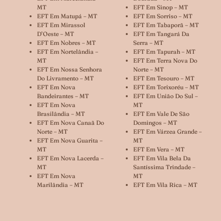
MT
EFT Em Sinop – MT
EFT Em Matupá – MT
EFT Em Sorriso – MT
EFT Em Mirassol
EFT Em Tabaporã – MT
D’Oeste – MT
EFT Em Tangará Da
EFT Em Nobres – MT
Serra – MT
EFT Em Nortelândia –
EFT Em Tapurah – MT
MT
EFT Em Terra Nova Do
EFT Em Nossa Senhora
Norte – MT
Do Livramento – MT
EFT Em Tesouro – MT
EFT Em Nova
EFT Em Torixoréu – MT
Bandeirantes – MT
EFT Em União Do Sul –
EFT Em Nova
MT
Brasilândia – MT
EFT Em Vale De São
EFT Em Nova Canaã Do
Domingos – MT
Norte – MT
EFT Em Várzea Grande –
EFT Em Nova Guarita –
MT
MT
EFT Em Vera – MT
EFT Em Nova Lacerda –
EFT Em Vila Bela Da
MT
Santíssima Trindade –
EFT Em Nova
MT
Marilândia – MT
EFT Em Vila Rica – MT