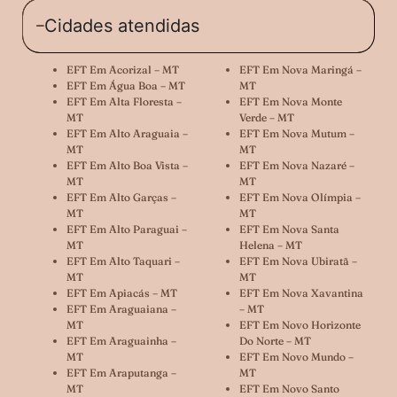
Cidades atendidas
EFT Em Acorizal – MT
EFT Em Nova Maringá –
EFT Em Água Boa – MT
MT
EFT Em Alta Floresta –
EFT Em Nova Monte
MT
Verde – MT
EFT Em Alto Araguaia –
EFT Em Nova Mutum –
MT
MT
EFT Em Alto Boa Vista –
EFT Em Nova Nazaré –
MT
MT
EFT Em Alto Garças –
EFT Em Nova Olímpia –
MT
MT
EFT Em Alto Paraguai –
EFT Em Nova Santa
MT
Helena – MT
EFT Em Alto Taquari –
EFT Em Nova Ubiratã –
MT
MT
EFT Em Apiacás – MT
EFT Em Nova Xavantina
EFT Em Araguaiana –
– MT
MT
EFT Em Novo Horizonte
EFT Em Araguainha –
Do Norte – MT
MT
EFT Em Novo Mundo –
EFT Em Araputanga –
MT
MT
EFT Em Novo Santo