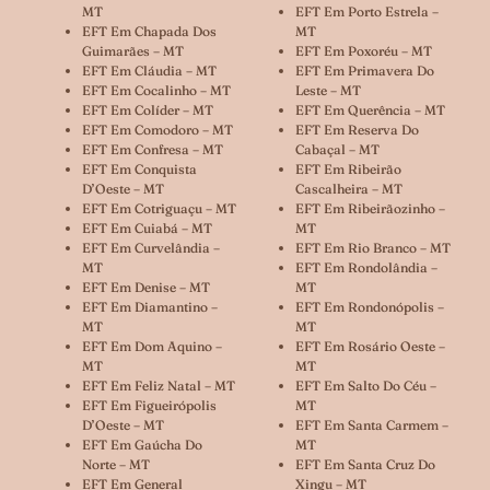
MT
EFT Em Porto Estrela –
EFT Em Chapada Dos
MT
Guimarães – MT
EFT Em Poxoréu – MT
EFT Em Cláudia – MT
EFT Em Primavera Do
EFT Em Cocalinho – MT
Leste – MT
EFT Em Colíder – MT
EFT Em Querência – MT
EFT Em Comodoro – MT
EFT Em Reserva Do
EFT Em Confresa – MT
Cabaçal – MT
EFT Em Conquista
EFT Em Ribeirão
D’Oeste – MT
Cascalheira – MT
EFT Em Cotriguaçu – MT
EFT Em Ribeirãozinho –
EFT Em Cuiabá – MT
MT
EFT Em Curvelândia –
EFT Em Rio Branco – MT
MT
EFT Em Rondolândia –
EFT Em Denise – MT
MT
EFT Em Diamantino –
EFT Em Rondonópolis –
MT
MT
EFT Em Dom Aquino –
EFT Em Rosário Oeste –
MT
MT
EFT Em Feliz Natal – MT
EFT Em Salto Do Céu –
EFT Em Figueirópolis
MT
D’Oeste – MT
EFT Em Santa Carmem –
EFT Em Gaúcha Do
MT
Norte – MT
EFT Em Santa Cruz Do
EFT Em General
Xingu – MT