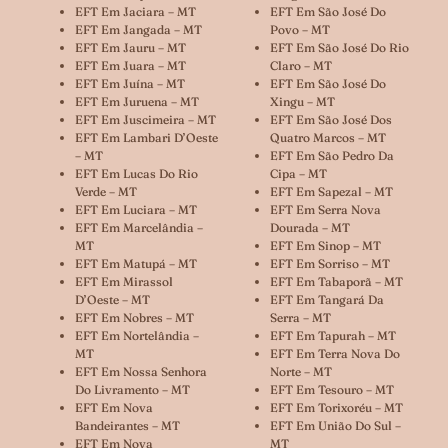
EFT Em Jaciara – MT
EFT Em São José Do
EFT Em Jangada – MT
Povo – MT
EFT Em Jauru – MT
EFT Em São José Do Rio
EFT Em Juara – MT
Claro – MT
EFT Em Juína – MT
EFT Em São José Do
EFT Em Juruena – MT
Xingu – MT
EFT Em Juscimeira – MT
EFT Em São José Dos
EFT Em Lambari D’Oeste
Quatro Marcos – MT
– MT
EFT Em São Pedro Da
EFT Em Lucas Do Rio
Cipa – MT
Verde – MT
EFT Em Sapezal – MT
EFT Em Luciara – MT
EFT Em Serra Nova
EFT Em Marcelândia –
Dourada – MT
MT
EFT Em Sinop – MT
EFT Em Matupá – MT
EFT Em Sorriso – MT
EFT Em Mirassol
EFT Em Tabaporã – MT
D’Oeste – MT
EFT Em Tangará Da
EFT Em Nobres – MT
Serra – MT
EFT Em Nortelândia –
EFT Em Tapurah – MT
MT
EFT Em Terra Nova Do
EFT Em Nossa Senhora
Norte – MT
Do Livramento – MT
EFT Em Tesouro – MT
EFT Em Nova
EFT Em Torixoréu – MT
Bandeirantes – MT
EFT Em União Do Sul –
EFT Em Nova
MT