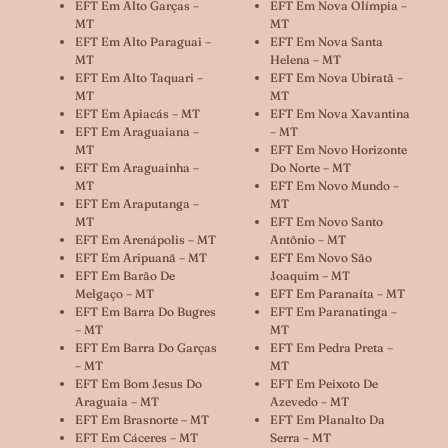
EFT Em Alto Garças –
EFT Em Nova Olímpia –
MT
MT
EFT Em Alto Paraguai –
EFT Em Nova Santa
MT
Helena – MT
EFT Em Alto Taquari –
EFT Em Nova Ubiratã –
MT
MT
EFT Em Apiacás – MT
EFT Em Nova Xavantina
EFT Em Araguaiana –
– MT
MT
EFT Em Novo Horizonte
EFT Em Araguainha –
Do Norte – MT
MT
EFT Em Novo Mundo –
EFT Em Araputanga –
MT
MT
EFT Em Novo Santo
EFT Em Arenápolis – MT
Antônio – MT
EFT Em Aripuanã – MT
EFT Em Novo São
EFT Em Barão De
Joaquim – MT
Melgaço – MT
EFT Em Paranaíta – MT
EFT Em Barra Do Bugres
EFT Em Paranatinga –
– MT
MT
EFT Em Barra Do Garças
EFT Em Pedra Preta –
– MT
MT
EFT Em Bom Jesus Do
EFT Em Peixoto De
Araguaia – MT
Azevedo – MT
EFT Em Brasnorte – MT
EFT Em Planalto Da
EFT Em Cáceres – MT
Serra – MT