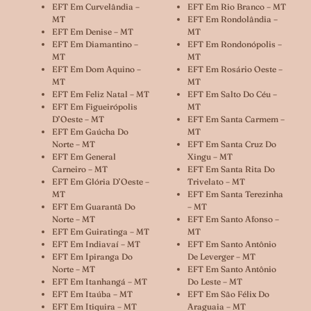
EFT Em Curvelândia –
EFT Em Rio Branco – MT
MT
EFT Em Rondolândia –
EFT Em Denise – MT
MT
EFT Em Diamantino –
EFT Em Rondonópolis –
MT
MT
EFT Em Dom Aquino –
EFT Em Rosário Oeste –
MT
MT
EFT Em Feliz Natal – MT
EFT Em Salto Do Céu –
EFT Em Figueirópolis
MT
D’Oeste – MT
EFT Em Santa Carmem –
EFT Em Gaúcha Do
MT
Norte – MT
EFT Em Santa Cruz Do
EFT Em General
Xingu – MT
Carneiro – MT
EFT Em Santa Rita Do
EFT Em Glória D’Oeste –
Trivelato – MT
MT
EFT Em Santa Terezinha
EFT Em Guarantã Do
– MT
Norte – MT
EFT Em Santo Afonso –
EFT Em Guiratinga – MT
MT
EFT Em Indiavaí – MT
EFT Em Santo Antônio
EFT Em Ipiranga Do
De Leverger – MT
Norte – MT
EFT Em Santo Antônio
EFT Em Itanhangá – MT
Do Leste – MT
EFT Em Itaúba – MT
EFT Em São Félix Do
EFT Em Itiquira – MT
Araguaia – MT