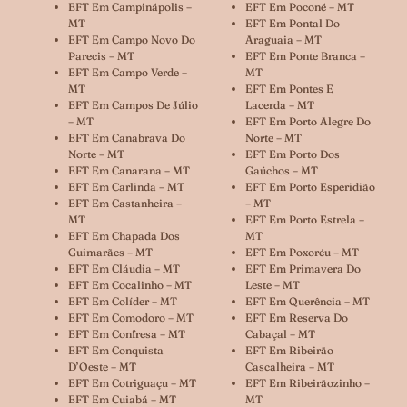
EFT Em Campinápolis –
EFT Em Poconé – MT
MT
EFT Em Pontal Do
EFT Em Campo Novo Do
Araguaia – MT
Parecis – MT
EFT Em Ponte Branca –
EFT Em Campo Verde –
MT
MT
EFT Em Pontes E
EFT Em Campos De Júlio
Lacerda – MT
– MT
EFT Em Porto Alegre Do
EFT Em Canabrava Do
Norte – MT
Norte – MT
EFT Em Porto Dos
EFT Em Canarana – MT
Gaúchos – MT
EFT Em Carlinda – MT
EFT Em Porto Esperidião
EFT Em Castanheira –
– MT
MT
EFT Em Porto Estrela –
EFT Em Chapada Dos
MT
Guimarães – MT
EFT Em Poxoréu – MT
EFT Em Cláudia – MT
EFT Em Primavera Do
EFT Em Cocalinho – MT
Leste – MT
EFT Em Colíder – MT
EFT Em Querência – MT
EFT Em Comodoro – MT
EFT Em Reserva Do
EFT Em Confresa – MT
Cabaçal – MT
EFT Em Conquista
EFT Em Ribeirão
D’Oeste – MT
Cascalheira – MT
EFT Em Cotriguaçu – MT
EFT Em Ribeirãozinho –
EFT Em Cuiabá – MT
MT