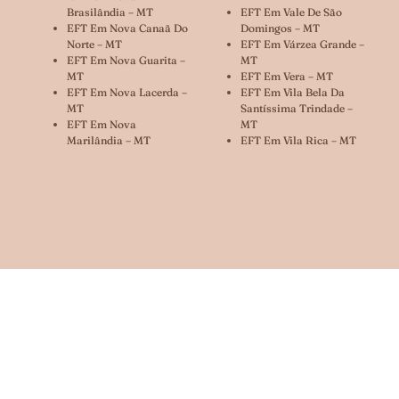
Brasilândia – MT
EFT Em Vale De São
EFT Em Nova Canaã Do
Domingos – MT
Norte – MT
EFT Em Várzea Grande –
EFT Em Nova Guarita –
MT
MT
EFT Em Vera – MT
EFT Em Nova Lacerda –
EFT Em Vila Bela Da
MT
Santíssima Trindade –
EFT Em Nova
MT
Marilândia – MT
EFT Em Vila Rica – MT