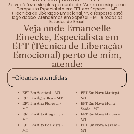
Se você fez a simples pergunta de “Como consigo uma
Terapeuta Especialista em EFT em Sapezal - MT
(Técnica de Liberação Emocional)?”, a resposta está
logo abaixo. Atendemos em Sapezal - MT e todos os
Estados do Brasil.
Veja onde Emanoelle
Einecke, Especialista em
EFT (Técnica de Liberação
Emocional) perto de mim,
atende:
Cidades atendidas
EFT Em Acorizal – MT
EFT Em Nova Maringá –
EFT Em Água Boa – MT
MT
EFT Em Alta Floresta –
EFT Em Nova Monte
MT
Verde – MT
EFT Em Alto Araguaia –
EFT Em Nova Mutum –
MT
MT
EFT Em Alto Boa Vista –
EFT Em Nova Nazaré –
MT
MT