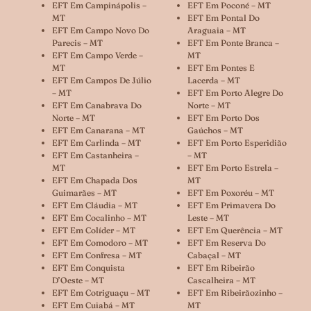
EFT Em Campinápolis –
EFT Em Poconé – MT
MT
EFT Em Pontal Do
EFT Em Campo Novo Do
Araguaia – MT
Parecis – MT
EFT Em Ponte Branca –
EFT Em Campo Verde –
MT
MT
EFT Em Pontes E
EFT Em Campos De Júlio
Lacerda – MT
– MT
EFT Em Porto Alegre Do
EFT Em Canabrava Do
Norte – MT
Norte – MT
EFT Em Porto Dos
EFT Em Canarana – MT
Gaúchos – MT
EFT Em Carlinda – MT
EFT Em Porto Esperidião
EFT Em Castanheira –
– MT
MT
EFT Em Porto Estrela –
EFT Em Chapada Dos
MT
Guimarães – MT
EFT Em Poxoréu – MT
EFT Em Cláudia – MT
EFT Em Primavera Do
EFT Em Cocalinho – MT
Leste – MT
EFT Em Colíder – MT
EFT Em Querência – MT
EFT Em Comodoro – MT
EFT Em Reserva Do
EFT Em Confresa – MT
Cabaçal – MT
EFT Em Conquista
EFT Em Ribeirão
D’Oeste – MT
Cascalheira – MT
EFT Em Cotriguaçu – MT
EFT Em Ribeirãozinho –
EFT Em Cuiabá – MT
MT