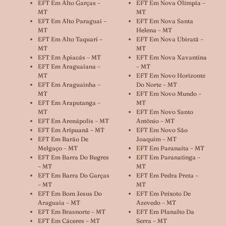
EFT Em Alto Garças –
EFT Em Nova Olímpia –
MT
MT
EFT Em Alto Paraguai –
EFT Em Nova Santa
MT
Helena – MT
EFT Em Alto Taquari –
EFT Em Nova Ubiratã –
MT
MT
EFT Em Apiacás – MT
EFT Em Nova Xavantina
EFT Em Araguaiana –
– MT
MT
EFT Em Novo Horizonte
EFT Em Araguainha –
Do Norte – MT
MT
EFT Em Novo Mundo –
EFT Em Araputanga –
MT
MT
EFT Em Novo Santo
EFT Em Arenápolis – MT
Antônio – MT
EFT Em Aripuanã – MT
EFT Em Novo São
EFT Em Barão De
Joaquim – MT
Melgaço – MT
EFT Em Paranaíta – MT
EFT Em Barra Do Bugres
EFT Em Paranatinga –
– MT
MT
EFT Em Barra Do Garças
EFT Em Pedra Preta –
– MT
MT
EFT Em Bom Jesus Do
EFT Em Peixoto De
Araguaia – MT
Azevedo – MT
EFT Em Brasnorte – MT
EFT Em Planalto Da
EFT Em Cáceres – MT
Serra – MT