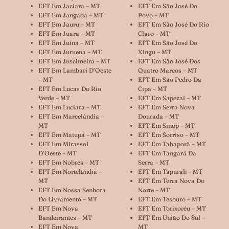
EFT Em Jaciara – MT
EFT Em São José Do
EFT Em Jangada – MT
Povo – MT
EFT Em Jauru – MT
EFT Em São José Do Rio
EFT Em Juara – MT
Claro – MT
EFT Em Juína – MT
EFT Em São José Do
EFT Em Juruena – MT
Xingu – MT
EFT Em Juscimeira – MT
EFT Em São José Dos
EFT Em Lambari D’Oeste
Quatro Marcos – MT
– MT
EFT Em São Pedro Da
EFT Em Lucas Do Rio
Cipa – MT
Verde – MT
EFT Em Sapezal – MT
EFT Em Luciara – MT
EFT Em Serra Nova
EFT Em Marcelândia –
Dourada – MT
MT
EFT Em Sinop – MT
EFT Em Matupá – MT
EFT Em Sorriso – MT
EFT Em Mirassol
EFT Em Tabaporã – MT
D’Oeste – MT
EFT Em Tangará Da
EFT Em Nobres – MT
Serra – MT
EFT Em Nortelândia –
EFT Em Tapurah – MT
MT
EFT Em Terra Nova Do
EFT Em Nossa Senhora
Norte – MT
Do Livramento – MT
EFT Em Tesouro – MT
EFT Em Nova
EFT Em Torixoréu – MT
Bandeirantes – MT
EFT Em União Do Sul –
EFT Em Nova
MT