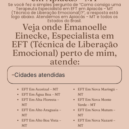
Se você fez a simples pergunta de “Como consigo uma
Terapeuta Especialista em EFT em Apiacás - MT
(Técnica de Liberação Emocional)?”, a resposta está
logo abaixo. Atendemos em Apiacás - MT e todos os
Estados do Brasil.
Veja onde Emanoelle
Einecke, Especialista em
EFT (Técnica de Liberação
Emocional) perto de mim,
atende:
Cidades atendidas
EFT Em Acorizal – MT
EFT Em Nova Maringá –
EFT Em Água Boa – MT
MT
EFT Em Alta Floresta –
EFT Em Nova Monte
MT
Verde – MT
EFT Em Alto Araguaia –
EFT Em Nova Mutum –
MT
MT
EFT Em Alto Boa Vista –
EFT Em Nova Nazaré –
MT
MT