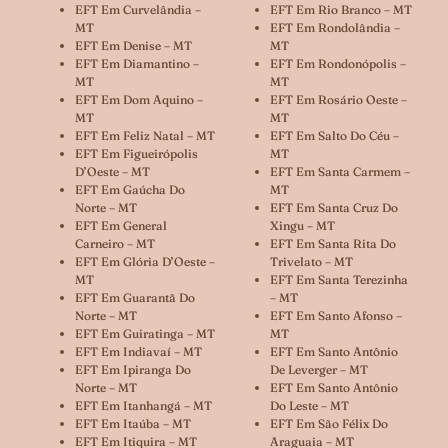
EFT Em Curvelândia –
EFT Em Rio Branco – MT
MT
EFT Em Rondolândia –
EFT Em Denise – MT
MT
EFT Em Diamantino –
EFT Em Rondonópolis –
MT
MT
EFT Em Dom Aquino –
EFT Em Rosário Oeste –
MT
MT
EFT Em Feliz Natal – MT
EFT Em Salto Do Céu –
EFT Em Figueirópolis
MT
D’Oeste – MT
EFT Em Santa Carmem –
EFT Em Gaúcha Do
MT
Norte – MT
EFT Em Santa Cruz Do
EFT Em General
Xingu – MT
Carneiro – MT
EFT Em Santa Rita Do
EFT Em Glória D’Oeste –
Trivelato – MT
MT
EFT Em Santa Terezinha
EFT Em Guarantã Do
– MT
Norte – MT
EFT Em Santo Afonso –
EFT Em Guiratinga – MT
MT
EFT Em Indiavaí – MT
EFT Em Santo Antônio
EFT Em Ipiranga Do
De Leverger – MT
Norte – MT
EFT Em Santo Antônio
EFT Em Itanhangá – MT
Do Leste – MT
EFT Em Itaúba – MT
EFT Em São Félix Do
EFT Em Itiquira – MT
Araguaia – MT