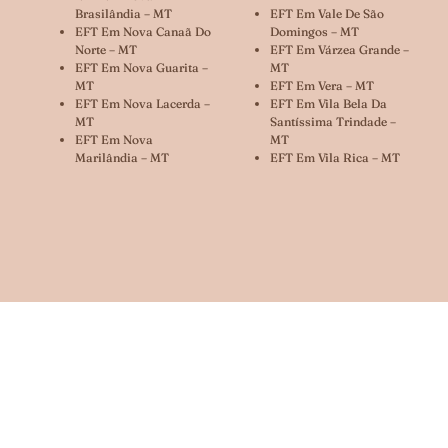
Brasilândia – MT
EFT Em Vale De São
EFT Em Nova Canaã Do
Domingos – MT
Norte – MT
EFT Em Várzea Grande –
EFT Em Nova Guarita –
MT
MT
EFT Em Vera – MT
EFT Em Nova Lacerda –
EFT Em Vila Bela Da
MT
Santíssima Trindade –
EFT Em Nova
MT
Marilândia – MT
EFT Em Vila Rica – MT