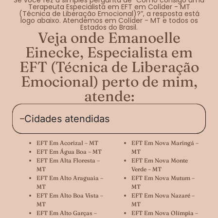
Terapeuta Especialista em EFT em Colíder - MT
(Técnica de Liberação Emocional)?”, a resposta está
logo abaixo. Atendemos em Colíder - MT e todos os
Estados do Brasil.
Veja onde Emanoelle
Einecke, Especialista em
EFT (Técnica de Liberação
Emocional) perto de mim,
atende:
Cidades atendidas
EFT Em Acorizal – MT
EFT Em Nova Maringá –
EFT Em Água Boa – MT
MT
EFT Em Alta Floresta –
EFT Em Nova Monte
MT
Verde – MT
EFT Em Alto Araguaia –
EFT Em Nova Mutum –
MT
MT
EFT Em Alto Boa Vista –
EFT Em Nova Nazaré –
MT
MT
EFT Em Alto Garças –
EFT Em Nova Olímpia –