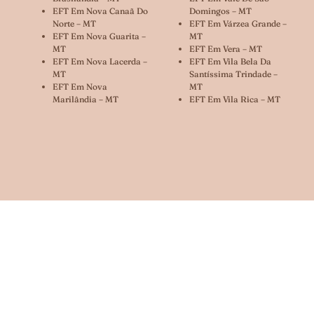
EFT Em Nova Canaã Do
Domingos – MT
Norte – MT
EFT Em Várzea Grande –
EFT Em Nova Guarita –
MT
MT
EFT Em Vera – MT
EFT Em Nova Lacerda –
EFT Em Vila Bela Da
MT
Santíssima Trindade –
EFT Em Nova
MT
Marilândia – MT
EFT Em Vila Rica – MT