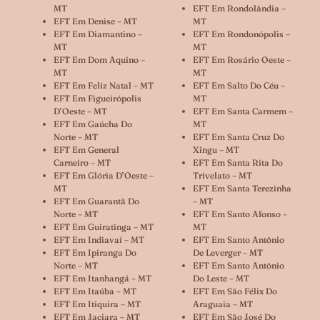
MT
EFT Em Rondolândia –
EFT Em Denise – MT
MT
EFT Em Diamantino –
EFT Em Rondonópolis –
MT
MT
EFT Em Dom Aquino –
EFT Em Rosário Oeste –
MT
MT
EFT Em Feliz Natal – MT
EFT Em Salto Do Céu –
EFT Em Figueirópolis
MT
D’Oeste – MT
EFT Em Santa Carmem –
EFT Em Gaúcha Do
MT
Norte – MT
EFT Em Santa Cruz Do
EFT Em General
Xingu – MT
Carneiro – MT
EFT Em Santa Rita Do
EFT Em Glória D’Oeste –
Trivelato – MT
MT
EFT Em Santa Terezinha
EFT Em Guarantã Do
– MT
Norte – MT
EFT Em Santo Afonso –
EFT Em Guiratinga – MT
MT
EFT Em Indiavaí – MT
EFT Em Santo Antônio
EFT Em Ipiranga Do
De Leverger – MT
Norte – MT
EFT Em Santo Antônio
EFT Em Itanhangá – MT
Do Leste – MT
EFT Em Itaúba – MT
EFT Em São Félix Do
EFT Em Itiquira – MT
Araguaia – MT
EFT Em Jaciara – MT
EFT Em São José Do