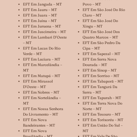
EFT Em Jangada – MT
Povo – MT
EFT Em Jauru – MT
EFT Em São José Do Rio
EFT Em Juara – MT
Claro – MT
EFT Em Juína – MT
EFT Em São José Do
EFT Em Juruena – MT
Xingu – MT
EFT Em Juscimeira – MT
EFT Em São José Dos
EFT Em Lambari D’Oeste
Quatro Marcos – MT
– MT
EFT Em São Pedro Da
EFT Em Lucas Do Rio
Cipa – MT
Verde – MT
EFT Em Sapezal – MT
EFT Em Luciara – MT
EFT Em Serra Nova
EFT Em Marcelândia –
Dourada – MT
MT
EFT Em Sinop – MT
EFT Em Matupá – MT
EFT Em Sorriso – MT
EFT Em Mirassol
EFT Em Tabaporã – MT
D’Oeste – MT
EFT Em Tangará Da
EFT Em Nobres – MT
Serra – MT
EFT Em Nortelândia –
EFT Em Tapurah – MT
MT
EFT Em Terra Nova Do
EFT Em Nossa Senhora
Norte – MT
Do Livramento – MT
EFT Em Tesouro – MT
EFT Em Nova
EFT Em Torixoréu – MT
Bandeirantes – MT
EFT Em União Do Sul –
EFT Em Nova
MT
Brasilândia – MT
EFT Em Vale De São