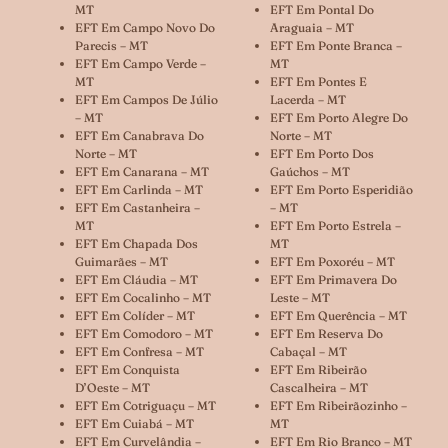
MT
EFT Em Pontal Do
EFT Em Campo Novo Do
Araguaia – MT
Parecis – MT
EFT Em Ponte Branca –
EFT Em Campo Verde –
MT
MT
EFT Em Pontes E
EFT Em Campos De Júlio
Lacerda – MT
– MT
EFT Em Porto Alegre Do
EFT Em Canabrava Do
Norte – MT
Norte – MT
EFT Em Porto Dos
EFT Em Canarana – MT
Gaúchos – MT
EFT Em Carlinda – MT
EFT Em Porto Esperidião
EFT Em Castanheira –
– MT
MT
EFT Em Porto Estrela –
EFT Em Chapada Dos
MT
Guimarães – MT
EFT Em Poxoréu – MT
EFT Em Cláudia – MT
EFT Em Primavera Do
EFT Em Cocalinho – MT
Leste – MT
EFT Em Colíder – MT
EFT Em Querência – MT
EFT Em Comodoro – MT
EFT Em Reserva Do
EFT Em Confresa – MT
Cabaçal – MT
EFT Em Conquista
EFT Em Ribeirão
D’Oeste – MT
Cascalheira – MT
EFT Em Cotriguaçu – MT
EFT Em Ribeirãozinho –
EFT Em Cuiabá – MT
MT
EFT Em Curvelândia –
EFT Em Rio Branco – MT