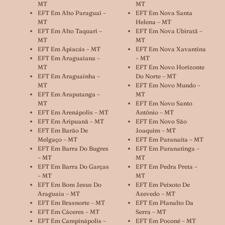
MT
MT
EFT Em Alto Paraguai –
EFT Em Nova Santa
MT
Helena – MT
EFT Em Alto Taquari –
EFT Em Nova Ubiratã –
MT
MT
EFT Em Apiacás – MT
EFT Em Nova Xavantina
EFT Em Araguaiana –
– MT
MT
EFT Em Novo Horizonte
EFT Em Araguainha –
Do Norte – MT
MT
EFT Em Novo Mundo –
EFT Em Araputanga –
MT
MT
EFT Em Novo Santo
EFT Em Arenápolis – MT
Antônio – MT
EFT Em Aripuanã – MT
EFT Em Novo São
EFT Em Barão De
Joaquim – MT
Melgaço – MT
EFT Em Paranaíta – MT
EFT Em Barra Do Bugres
EFT Em Paranatinga –
– MT
MT
EFT Em Barra Do Garças
EFT Em Pedra Preta –
– MT
MT
EFT Em Bom Jesus Do
EFT Em Peixoto De
Araguaia – MT
Azevedo – MT
EFT Em Brasnorte – MT
EFT Em Planalto Da
EFT Em Cáceres – MT
Serra – MT
EFT Em Campinápolis –
EFT Em Poconé – MT