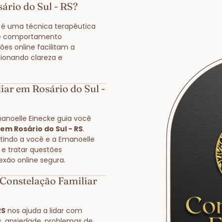
ário do Sul - RS?
é uma técnica terapêutica
de comportamento
ões online facilitam a
ionando clareza e
ar em Rosário do Sul -
manoelle Einecke guia você
em Rosário do Sul - RS
.
itindo a você e a Emanoelle
 e tratar questões
exão online segura.
Constelação Familiar
RS
nos ajuda a lidar com
s, ansiedade, problemas de