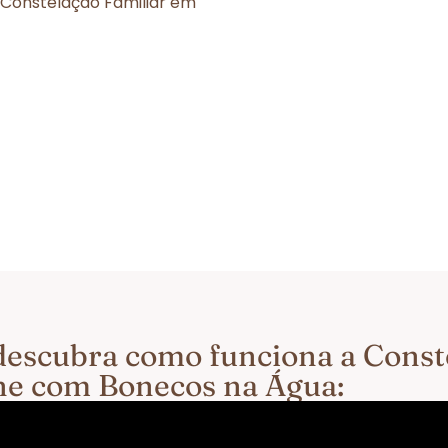
 Constelação Familiar em
e descubra como funciona a Cons
ine com Bonecos na Água: