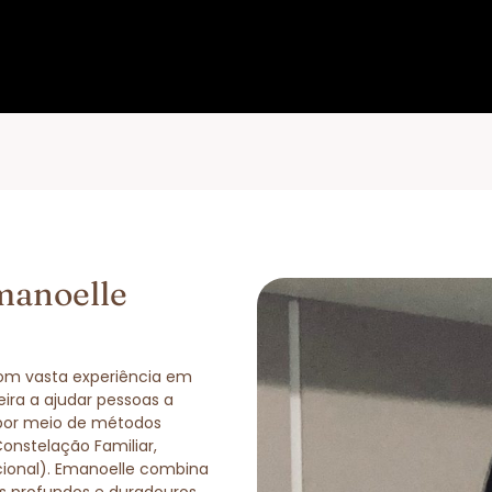
manoelle
com vasta experiência em
eira a ajudar pessoas a
 por meio de métodos
Constelação Familiar,
cional). Emanoelle combina