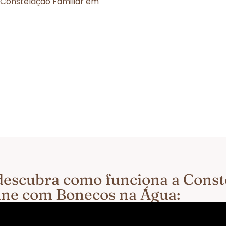
 Constelação Familiar em
e descubra como funciona a Cons
ine com Bonecos na Água: