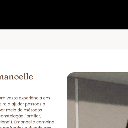
manoelle
com vasta experiência em
eira a ajudar pessoas a
 por meio de métodos
Constelação Familiar,
cional). Emanoelle combina