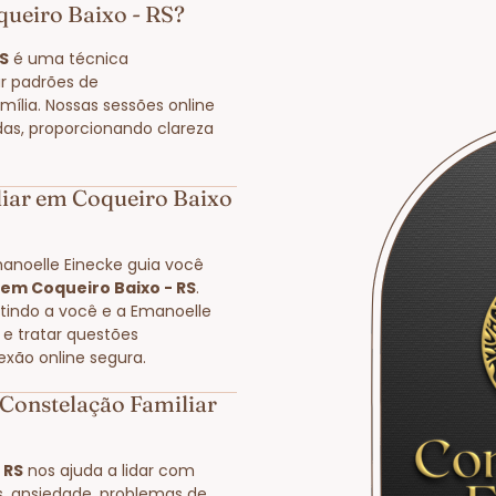
queiro Baixo - RS?
S
é uma técnica
r padrões de
ília. Nossas sessões online
das, proporcionando clareza
iar em Coqueiro Baixo
manoelle Einecke guia você
 em Coqueiro Baixo - RS
.
itindo a você e a Emanoelle
 e tratar questões
exão online segura.
Constelação Familiar
 RS
nos ajuda a lidar com
s, ansiedade, problemas de