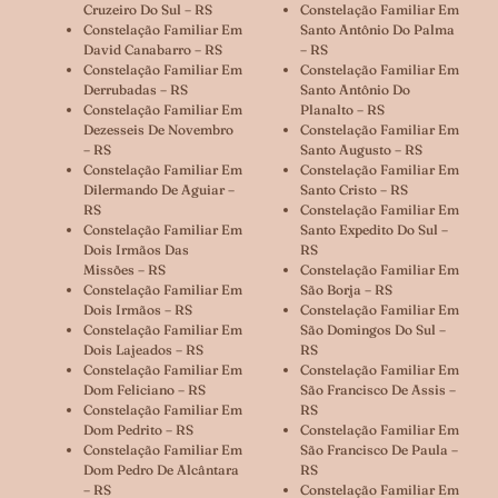
Cruzeiro Do Sul – RS
Constelação Familiar Em
Constelação Familiar Em
Santo Antônio Do Palma
David Canabarro – RS
– RS
Constelação Familiar Em
Constelação Familiar Em
Derrubadas – RS
Santo Antônio Do
Constelação Familiar Em
Planalto – RS
Dezesseis De Novembro
Constelação Familiar Em
– RS
Santo Augusto – RS
Constelação Familiar Em
Constelação Familiar Em
Dilermando De Aguiar –
Santo Cristo – RS
RS
Constelação Familiar Em
Constelação Familiar Em
Santo Expedito Do Sul –
Dois Irmãos Das
RS
Missões – RS
Constelação Familiar Em
Constelação Familiar Em
São Borja – RS
Dois Irmãos – RS
Constelação Familiar Em
Constelação Familiar Em
São Domingos Do Sul –
Dois Lajeados – RS
RS
Constelação Familiar Em
Constelação Familiar Em
Dom Feliciano – RS
São Francisco De Assis –
Constelação Familiar Em
RS
Dom Pedrito – RS
Constelação Familiar Em
Constelação Familiar Em
São Francisco De Paula –
Dom Pedro De Alcântara
RS
– RS
Constelação Familiar Em