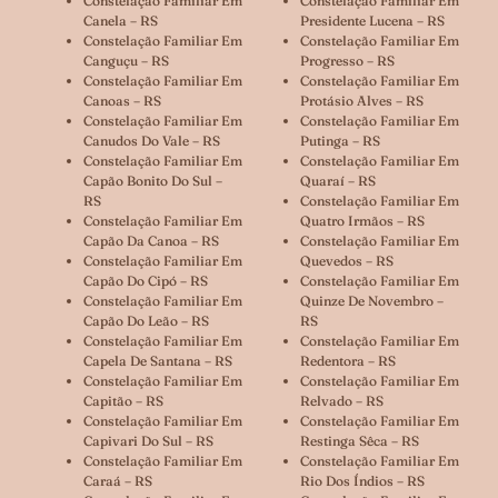
Constelação Familiar Em
Constelação Familiar Em
Canela – RS
Presidente Lucena – RS
Constelação Familiar Em
Constelação Familiar Em
Canguçu – RS
Progresso – RS
Constelação Familiar Em
Constelação Familiar Em
Canoas – RS
Protásio Alves – RS
Constelação Familiar Em
Constelação Familiar Em
Canudos Do Vale – RS
Putinga – RS
Constelação Familiar Em
Constelação Familiar Em
Capão Bonito Do Sul –
Quaraí – RS
RS
Constelação Familiar Em
Constelação Familiar Em
Quatro Irmãos – RS
Capão Da Canoa – RS
Constelação Familiar Em
Constelação Familiar Em
Quevedos – RS
Capão Do Cipó – RS
Constelação Familiar Em
Constelação Familiar Em
Quinze De Novembro –
Capão Do Leão – RS
RS
Constelação Familiar Em
Constelação Familiar Em
Capela De Santana – RS
Redentora – RS
Constelação Familiar Em
Constelação Familiar Em
Capitão – RS
Relvado – RS
Constelação Familiar Em
Constelação Familiar Em
Capivari Do Sul – RS
Restinga Sêca – RS
Constelação Familiar Em
Constelação Familiar Em
Caraá – RS
Rio Dos Índios – RS