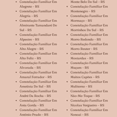
Constelação Familiar Em
Monte Belo Do Sul – RS
Alegrete – RS
Constelação Familiar Em
Constelação Familiar Em
Montenegro – RS
Alegria – RS
Constelação Familiar Em
Constelação Familiar Em
Mormaço – RS
Almirante Tamandaré Do
Constelação Familiar Em
Sul – RS
Morrinhos Do Sul – RS
Constelação Familiar Em
Constelação Familiar Em
Alpestre – RS
Morro Redondo – RS
Constelação Familiar Em
Constelação Familiar Em
Alto Alegre – RS
Morro Reuter – RS
Constelação Familiar Em
Constelação Familiar Em
Alto Feliz – RS
Mostardas – RS
Constelação Familiar Em
Constelação Familiar Em
Alvorada – RS
Muçum – RS
Constelação Familiar Em
Constelação Familiar Em
Amaral Ferrador – RS
Muitos Capões – RS
Constelação Familiar Em
Constelação Familiar Em
Ametista Do Sul – RS
Muliterno – RS
Constelação Familiar Em
Constelação Familiar Em
André Da Rocha – RS
Não-Me-Toque – RS
Constelação Familiar Em
Constelação Familiar Em
Anta Gorda – RS
Nicolau Vergueiro – RS
Constelação Familiar Em
Constelação Familiar Em
Antônio Prado – RS
Nonoai – RS