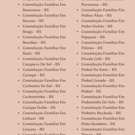
Constelação Familiar Em
Paverama – RS
Bossoroca – RS
Constelação Familiar Em
Constelação Familiar Em
Pedras Altas – RS
Bozano – RS
Constelação Familiar Em
Constelação Familiar Em
Pedro Osório – RS
Braga – RS
Constelação Familiar Em
Constelação Familiar Em
Pejuçara – RS
Brochier – RS
Constelação Familiar Em
Constelação Familiar Em
Pelotas – RS
Butiá – RS
Constelação Familiar Em
Constelação Familiar Em
Picada Café – RS
Caçapava Do Sul – RS
Constelação Familiar Em
Constelação Familiar Em
Pinhal Da Serra – RS
Cacequi – RS
Constelação Familiar Em
Constelação Familiar Em
Pinhal Grande – RS
Cachoeira Do Sul – RS
Constelação Familiar Em
Constelação Familiar Em
Pinhal – RS
Cachoeirinha – RS
Constelação Familiar Em
Constelação Familiar Em
Pinheirinho Do Vale – RS
Cacique Doble – RS
Constelação Familiar Em
Constelação Familiar Em
Pinheiro Machado – RS
Caibaté – RS
Constelação Familiar Em
Constelação Familiar Em
Pinto Bandeira – RS
Caiçara – RS
Constelação Familiar Em
Constelação Familiar Em
Pirapó – RS