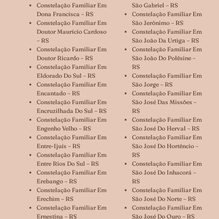
Constelação Familiar Em
São Gabriel – RS
Dona Francisca – RS
Constelação Familiar Em
Constelação Familiar Em
São Jerônimo – RS
Doutor Maurício Cardoso
Constelação Familiar Em
– RS
São João Da Urtiga – RS
Constelação Familiar Em
Constelação Familiar Em
Doutor Ricardo – RS
São João Do Polêsine –
Constelação Familiar Em
RS
Eldorado Do Sul – RS
Constelação Familiar Em
Constelação Familiar Em
São Jorge – RS
Encantado – RS
Constelação Familiar Em
Constelação Familiar Em
São José Das Missões –
Encruzilhada Do Sul – RS
RS
Constelação Familiar Em
Constelação Familiar Em
Engenho Velho – RS
São José Do Herval – RS
Constelação Familiar Em
Constelação Familiar Em
Entre-Ijuís – RS
São José Do Hortêncio –
Constelação Familiar Em
RS
Entre Rios Do Sul – RS
Constelação Familiar Em
Constelação Familiar Em
São José Do Inhacorá –
Erebango – RS
RS
Constelação Familiar Em
Constelação Familiar Em
Erechim – RS
São José Do Norte – RS
Constelação Familiar Em
Constelação Familiar Em
Ernestina – RS
São José Do Ouro – RS