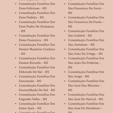
Constelação Familiar Em
Constelação Familiar Em
Dom Feliciano – RS
São Francisco De Assis –
Constelação Familiar Em
RS
Dom Pedrito – RS
Constelação Familiar Em
Constelação Familiar Em
São Francisco De Paula –
Dom Pedro De Alcântara
RS
– RS
Constelação Familiar Em
Constelação Familiar Em
São Gabriel – RS
Dona Francisca – RS
Constelação Familiar Em
Constelação Familiar Em
São Jerônimo – RS
Doutor Maurício Cardoso
Constelação Familiar Em
– RS
São João Da Urtiga – RS
Constelação Familiar Em
Constelação Familiar Em
Doutor Ricardo – RS
São João Do Polêsine –
Constelação Familiar Em
RS
Eldorado Do Sul – RS
Constelação Familiar Em
Constelação Familiar Em
São Jorge – RS
Encantado – RS
Constelação Familiar Em
Constelação Familiar Em
São José Das Missões –
Encruzilhada Do Sul – RS
RS
Constelação Familiar Em
Constelação Familiar Em
Engenho Velho – RS
São José Do Herval – RS
Constelação Familiar Em
Constelação Familiar Em
Entre-Ijuís – RS
São José Do Hortêncio –
Constelação Familiar Em
RS