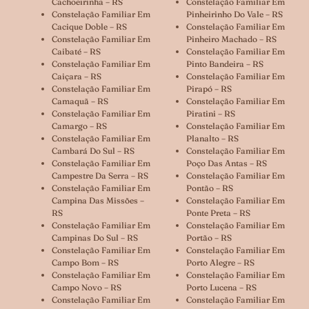
Cachoeirinha – RS
Constelação Familiar Em
Constelação Familiar Em
Pinheirinho Do Vale – RS
Cacique Doble – RS
Constelação Familiar Em
Constelação Familiar Em
Pinheiro Machado – RS
Caibaté – RS
Constelação Familiar Em
Constelação Familiar Em
Pinto Bandeira – RS
Caiçara – RS
Constelação Familiar Em
Constelação Familiar Em
Pirapó – RS
Camaquã – RS
Constelação Familiar Em
Constelação Familiar Em
Piratini – RS
Camargo – RS
Constelação Familiar Em
Constelação Familiar Em
Planalto – RS
Cambará Do Sul – RS
Constelação Familiar Em
Constelação Familiar Em
Poço Das Antas – RS
Campestre Da Serra – RS
Constelação Familiar Em
Constelação Familiar Em
Pontão – RS
Campina Das Missões –
Constelação Familiar Em
RS
Ponte Preta – RS
Constelação Familiar Em
Constelação Familiar Em
Campinas Do Sul – RS
Portão – RS
Constelação Familiar Em
Constelação Familiar Em
Campo Bom – RS
Porto Alegre – RS
Constelação Familiar Em
Constelação Familiar Em
Campo Novo – RS
Porto Lucena – RS
Constelação Familiar Em
Constelação Familiar Em