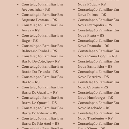
Constelação Familiar Em
Nova Pádua – RS
Arvorezinha – RS
Constelação Familiar Em
Constelação Familiar Em
Nova Palma – RS
Augusto Pestana – RS
Constelação Familiar Em
Constelação Familiar Em
Nova Petrópolis – RS
Áurea – RS
Constelação Familiar Em
Constelação Familiar Em
Nova Prata – RS
Bagé – RS
Constelação Familiar Em
Constelação Familiar Em
Nova Ramada – RS
Balneário Pinhal – RS
Constelação Familiar Em
Constelação Familiar Em
Nova Roma Do Sul – RS
Barão De Cotegipe – RS
Constelação Familiar Em
Constelação Familiar Em
Nova Santa Rita – RS
Barão Do Triunfo – RS
Constelação Familiar Em
Constelação Familiar Em
Novo Barreiro – RS
Barão – RS
Constelação Familiar Em
Constelação Familiar Em
Novo Cabrais – RS
Barra Do Guarita – RS
Constelação Familiar Em
Constelação Familiar Em
Novo Hamburgo – RS
Barra Do Quaraí – RS
Constelação Familiar Em
Constelação Familiar Em
Novo Machado – RS
Barra Do Ribeiro – RS
Constelação Familiar Em
Constelação Familiar Em
Novo Tiradentes – RS
Barra Do Rio Azul – RS
Constelação Familiar Em
Constelação Familiar Em
Novo Xingu – RS