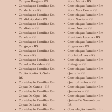
Campos Borges – RS
Porto Mauá – RS
Constelação Familiar Em
Constelação Familiar Em
Candelária – RS
Porto Vera Cruz – RS
Constelação Familiar Em
Constelação Familiar Em
Cândido Godói – RS
Porto Xavier – RS
Constelação Familiar Em
Constelação Familiar Em
Candiota – RS
Pouso Novo – RS
Constelação Familiar Em
Constelação Familiar Em
Canela – RS
Presidente Lucena – RS
Constelação Familiar Em
Constelação Familiar Em
Canguçu – RS
Progresso – RS
Constelação Familiar Em
Constelação Familiar Em
Canoas – RS
Protásio Alves – RS
Constelação Familiar Em
Constelação Familiar Em
Canudos Do Vale – RS
Putinga – RS
Constelação Familiar Em
Constelação Familiar Em
Capão Bonito Do Sul –
Quaraí – RS
RS
Constelação Familiar Em
Constelação Familiar Em
Quatro Irmãos – RS
Capão Da Canoa – RS
Constelação Familiar Em
Constelação Familiar Em
Quevedos – RS
Capão Do Cipó – RS
Constelação Familiar Em
Constelação Familiar Em
Quinze De Novembro –
Capão Do Leão – RS
RS
Constelação Familiar Em
Constelação Familiar Em