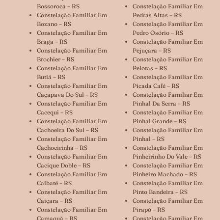
Bossoroca – RS
Constelação Familiar Em
Constelação Familiar Em
Pedras Altas – RS
Bozano – RS
Constelação Familiar Em
Constelação Familiar Em
Pedro Osório – RS
Braga – RS
Constelação Familiar Em
Constelação Familiar Em
Pejuçara – RS
Brochier – RS
Constelação Familiar Em
Constelação Familiar Em
Pelotas – RS
Butiá – RS
Constelação Familiar Em
Constelação Familiar Em
Picada Café – RS
Caçapava Do Sul – RS
Constelação Familiar Em
Constelação Familiar Em
Pinhal Da Serra – RS
Cacequi – RS
Constelação Familiar Em
Constelação Familiar Em
Pinhal Grande – RS
Cachoeira Do Sul – RS
Constelação Familiar Em
Constelação Familiar Em
Pinhal – RS
Cachoeirinha – RS
Constelação Familiar Em
Constelação Familiar Em
Pinheirinho Do Vale – RS
Cacique Doble – RS
Constelação Familiar Em
Constelação Familiar Em
Pinheiro Machado – RS
Caibaté – RS
Constelação Familiar Em
Constelação Familiar Em
Pinto Bandeira – RS
Caiçara – RS
Constelação Familiar Em
Constelação Familiar Em
Pirapó – RS
Camaquã – RS
Constelação Familiar Em