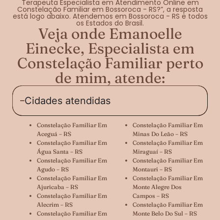
Terapeuta Especialista em Atendimento Online em
Constelação Familiar em Bossoroca - RS?”, a resposta
está logo abaixo. Atendemos em Bossoroca - RS e todos
os Estados do Brasil.
Veja onde Emanoelle
Einecke, Especialista em
Constelação Familiar perto
de mim, atende:
Cidades atendidas
Constelação Familiar Em
Constelação Familiar Em
Aceguá – RS
Minas Do Leão – RS
Constelação Familiar Em
Constelação Familiar Em
Água Santa – RS
Miraguaí – RS
Constelação Familiar Em
Constelação Familiar Em
Agudo – RS
Montauri – RS
Constelação Familiar Em
Constelação Familiar Em
Ajuricaba – RS
Monte Alegre Dos
Constelação Familiar Em
Campos – RS
Alecrim – RS
Constelação Familiar Em
Constelação Familiar Em
Monte Belo Do Sul – RS