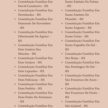
Constelação Familiar Em
Santo Antônio Do Palma
David Canabarro – RS
– RS
Constelação Familiar Em
Constelação Familiar Em
Derrubadas – RS
Santo Antônio Do
Constelação Familiar Em
Planalto – RS
Dezesseis De Novembro
Constelação Familiar Em
– RS
Santo Augusto – RS
Constelação Familiar Em
Constelação Familiar Em
Dilermando De Aguiar –
Santo Cristo – RS
RS
Constelação Familiar Em
Constelação Familiar Em
Santo Expedito Do Sul –
Dois Irmãos Das
RS
Missões – RS
Constelação Familiar Em
Constelação Familiar Em
São Borja – RS
Dois Irmãos – RS
Constelação Familiar Em
Constelação Familiar Em
São Domingos Do Sul –
Dois Lajeados – RS
RS
Constelação Familiar Em
Constelação Familiar Em
Dom Feliciano – RS
São Francisco De Assis –
Constelação Familiar Em
RS
Dom Pedrito – RS
Constelação Familiar Em
Constelação Familiar Em
São Francisco De Paula –
Dom Pedro De Alcântara
RS
– RS
Constelação Familiar Em
Constelação Familiar Em
São Gabriel – RS